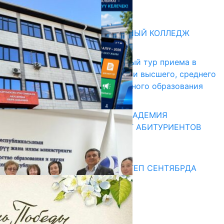
31.07.2026
Абитуриент
БИШКЕКСКИЙ УНИВЕРСАЛЬНЫЙ КОЛЛЕДЖ
17.07.2026
В Кыргызстане начался первый тур приема в
образовательные организации высшего, среднего
и начального профессионального образования
13.07.2026
КЫРГЫЗКО-РОССИЙСКАЯ АКАДЕМИЯ
ОБРАЗОВАНИЯ ПРИГЛАШАЕТ АБИТУРИЕНТОВ
10.07.2026
Медиа
СУЗАКТА 750 ОРУНДУУ МЕКТЕП СЕНТЯБРДА
ПАЙДАЛАНУУГА БЕРИЛЕТ
07.08.2025
Улуу Жеңиштин жандуу сөзү
29.04.2025