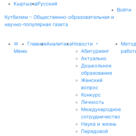
Кыргызча
Русский
Войти
Кутбилим – Общественно-образовательная и
научно-популярная газета
Главная
Аналитика
Новости
Метод
Меню
Абитуриент
работ
Актуально
Дошкольное
образование
Женский
вопрос
Конкурс
Личность
Международное
сотрудничество
Наука и жизнь
Передовой