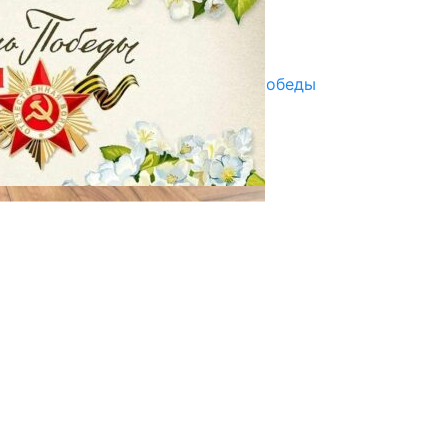
Улуу Жеңиштин жандуу сөзү
29.04.2025
Награды в преддверии Дня Победы
29.04.2025