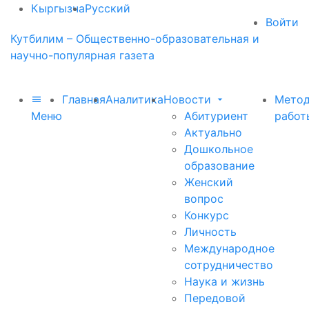
Кыргызча
Русский
Войти
Кутбилим – Общественно-образовательная и
научно-популярная газета
Главная
Аналитика
Новости
Метод
Меню
Абитуриент
работ
Актуально
Дошкольное
образование
Женский
вопрос
Конкурс
Личность
Международное
сотрудничество
Наука и жизнь
Передовой