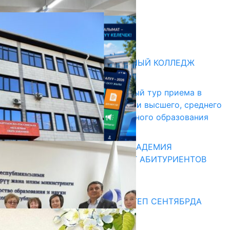
05.08.2026
НЕДЕЛЯ В ОБЗОРЕ
31.07.2026
Абитуриент
БИШКЕКСКИЙ УНИВЕРСАЛЬНЫЙ КОЛЛЕДЖ
17.07.2026
В Кыргызстане начался первый тур приема в
образовательные организации высшего, среднего
и начального профессионального образования
13.07.2026
КЫРГЫЗКО-РОССИЙСКАЯ АКАДЕМИЯ
ОБРАЗОВАНИЯ ПРИГЛАШАЕТ АБИТУРИЕНТОВ
10.07.2026
Медиа
СУЗАКТА 750 ОРУНДУУ МЕКТЕП СЕНТЯБРДА
ПАЙДАЛАНУУГА БЕРИЛЕТ
07.08.2025