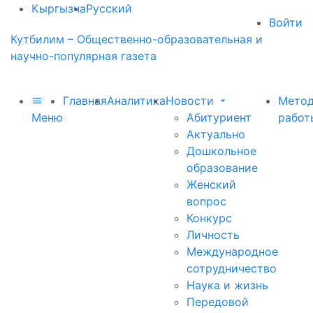
Кыргызча
Русский
Войти
Кутбилим – Общественно-образовательная и
научно-популярная газета
Главная
Аналитика
Новости
Метод
Меню
Абитуриент
работ
Актуально
Дошкольное
образование
Женский
вопрос
Конкурс
Личность
Международное
сотрудничество
Наука и жизнь
Передовой