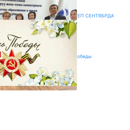
Медиа
СУЗАКТА 750 ОРУНДУУ МЕКТЕП СЕНТЯБРДА
ПАЙДАЛАНУУГА БЕРИЛЕТ
07.08.2025
Улуу Жеңиштин жандуу сөзү
29.04.2025
Награды в преддверии Дня Победы
29.04.2025