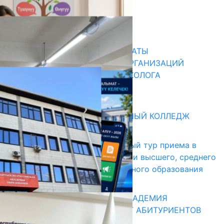
НАЧАЛОСЬ ОБУЧЕНИЕ
05.08.2026
31.07.2026
В ПРИМЕРНЫЕ ТИПОВЫЕ ШТАТЫ
ОБЩЕОБРАЗОВАТЕЛЬНЫХ ОРГАНИЗАЦИЙ
ВВЕДЕНА ДОЛЖНОСТЬ ПСИХОЛОГА
31.07.2026
Абитуриент
БИШКЕКСКИЙ УНИВЕРСАЛЬНЫЙ КОЛЛЕДЖ
17.07.2026
В Кыргызстане начался первый тур приема в
образовательные организации высшего, среднего
и начального профессионального образования
13.07.2026
КЫРГЫЗКО-РОССИЙСКАЯ АКАДЕМИЯ
ОБРАЗОВАНИЯ ПРИГЛАШАЕТ АБИТУРИЕНТОВ
10.07.2026