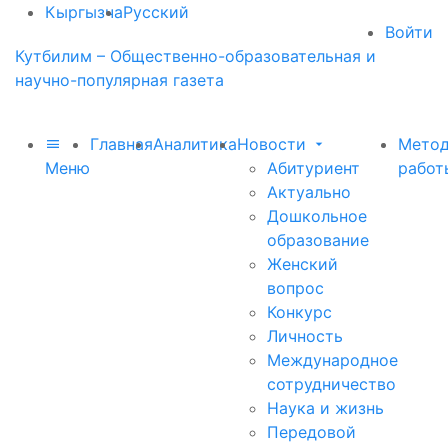
Кыргызча
Русский
Войти
Кутбилим – Общественно-образовательная и
научно-популярная газета
Главная
Аналитика
Новости
Метод
Меню
Абитуриент
работ
Актуально
Дошкольное
образование
Женский
вопрос
Конкурс
Личность
Международное
сотрудничество
Наука и жизнь
Передовой