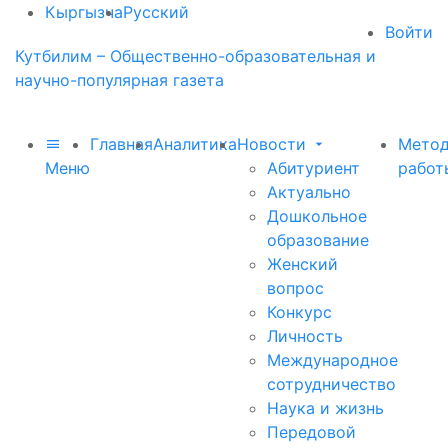
Кыргызча
Русский
Войти
Кутбилим – Общественно-образовательная и
научно-популярная газета
Главная
Аналитика
Новости
Метод
Меню
Абитуриент
работ
Актуально
Дошкольное
образование
Женский
вопрос
Конкурс
Личность
Международное
сотрудничество
Наука и жизнь
Передовой