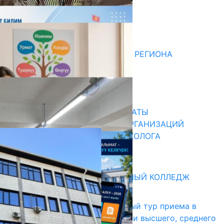
Комментарии
Последние новости
ДЛЯ МЕТОДИСТОВ ЮЖНОГО РЕГИОНА
НАЧАЛОСЬ ОБУЧЕНИЕ
05.08.2026
31.07.2026
В ПРИМЕРНЫЕ ТИПОВЫЕ ШТАТЫ
ОБЩЕОБРАЗОВАТЕЛЬНЫХ ОРГАНИЗАЦИЙ
ВВЕДЕНА ДОЛЖНОСТЬ ПСИХОЛОГА
31.07.2026
Абитуриент
БИШКЕКСКИЙ УНИВЕРСАЛЬНЫЙ КОЛЛЕДЖ
17.07.2026
В Кыргызстане начался первый тур приема в
образовательные организации высшего, среднего