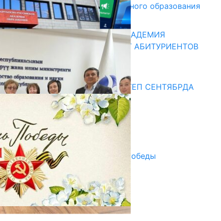
и начального профессионального образования
13.07.2026
КЫРГЫЗКО-РОССИЙСКАЯ АКАДЕМИЯ
ОБРАЗОВАНИЯ ПРИГЛАШАЕТ АБИТУРИЕНТОВ
10.07.2026
Медиа
СУЗАКТА 750 ОРУНДУУ МЕКТЕП СЕНТЯБРДА
ПАЙДАЛАНУУГА БЕРИЛЕТ
07.08.2025
Улуу Жеңиштин жандуу сөзү
29.04.2025
Награды в преддверии Дня Победы
29.04.2025