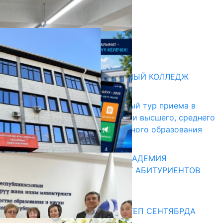
НАЧАЛОСЬ ОБУЧЕНИЕ
05.08.2026
НЕДЕЛЯ В ОБЗОРЕ
31.07.2026
Абитуриент
БИШКЕКСКИЙ УНИВЕРСАЛЬНЫЙ КОЛЛЕДЖ
17.07.2026
В Кыргызстане начался первый тур приема в
образовательные организации высшего, среднего
и начального профессионального образования
13.07.2026
КЫРГЫЗКО-РОССИЙСКАЯ АКАДЕМИЯ
ОБРАЗОВАНИЯ ПРИГЛАШАЕТ АБИТУРИЕНТОВ
10.07.2026
Медиа
СУЗАКТА 750 ОРУНДУУ МЕКТЕП СЕНТЯБРДА
ПАЙДАЛАНУУГА БЕРИЛЕТ