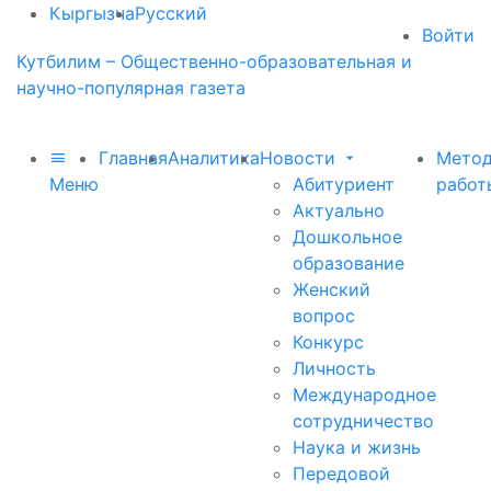
Кыргызча
Русский
Войти
Кутбилим – Общественно-образовательная и
научно-популярная газета
Главная
Аналитика
Новости
Метод
Меню
Абитуриент
работ
Актуально
Дошкольное
образование
Женский
вопрос
Конкурс
Личность
Международное
сотрудничество
Наука и жизнь
Передовой