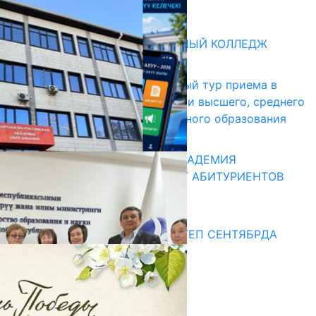
31.07.2026
Абитуриент
БИШКЕКСКИЙ УНИВЕРСАЛЬНЫЙ КОЛЛЕДЖ
17.07.2026
В Кыргызстане начался первый тур приема в
образовательные организации высшего, среднего
и начального профессионального образования
13.07.2026
КЫРГЫЗКО-РОССИЙСКАЯ АКАДЕМИЯ
ОБРАЗОВАНИЯ ПРИГЛАШАЕТ АБИТУРИЕНТОВ
10.07.2026
Медиа
СУЗАКТА 750 ОРУНДУУ МЕКТЕП СЕНТЯБРДА
ПАЙДАЛАНУУГА БЕРИЛЕТ
07.08.2025
Улуу Жеңиштин жандуу сөзү
29.04.2025