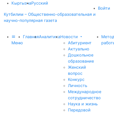
Кыргызча
Русский
Войти
Кутбилим – Общественно-образовательная и
научно-популярная газета
Главная
Аналитика
Новости
Метод
Меню
Абитуриент
работ
Актуально
Дошкольное
образование
Женский
вопрос
Конкурс
Личность
Международное
сотрудничество
Наука и жизнь
Передовой