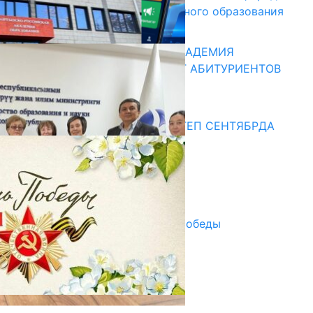
и начального профессионального образования
13.07.2026
КЫРГЫЗКО-РОССИЙСКАЯ АКАДЕМИЯ
ОБРАЗОВАНИЯ ПРИГЛАШАЕТ АБИТУРИЕНТОВ
10.07.2026
Медиа
СУЗАКТА 750 ОРУНДУУ МЕКТЕП СЕНТЯБРДА
ПАЙДАЛАНУУГА БЕРИЛЕТ
07.08.2025
Улуу Жеңиштин жандуу сөзү
29.04.2025
Награды в преддверии Дня Победы
29.04.2025