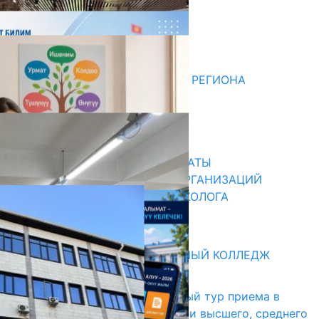
Комментарии
Последние новости
ДЛЯ МЕТОДИСТОВ ЮЖНОГО РЕГИОНА
НАЧАЛОСЬ ОБУЧЕНИЕ
05.08.2026
31.07.2026
В ПРИМЕРНЫЕ ТИПОВЫЕ ШТАТЫ
ОБЩЕОБРАЗОВАТЕЛЬНЫХ ОРГАНИЗАЦИЙ
ВВЕДЕНА ДОЛЖНОСТЬ ПСИХОЛОГА
31.07.2026
Абитуриент
БИШКЕКСКИЙ УНИВЕРСАЛЬНЫЙ КОЛЛЕДЖ
17.07.2026
В Кыргызстане начался первый тур приема в
образовательные организации высшего, среднего