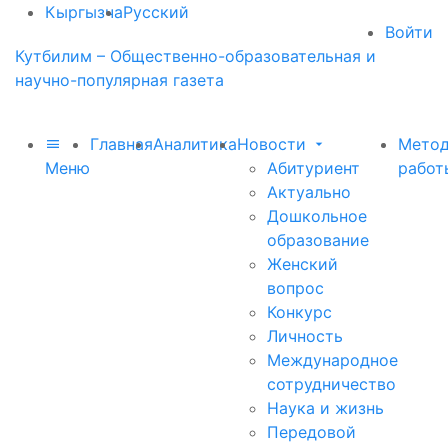
Кыргызча
Русский
Войти
Кутбилим – Общественно-образовательная и
научно-популярная газета
Главная
Аналитика
Новости
Метод
Меню
Абитуриент
работ
Актуально
Дошкольное
образование
Женский
вопрос
Конкурс
Личность
Международное
сотрудничество
Наука и жизнь
Передовой