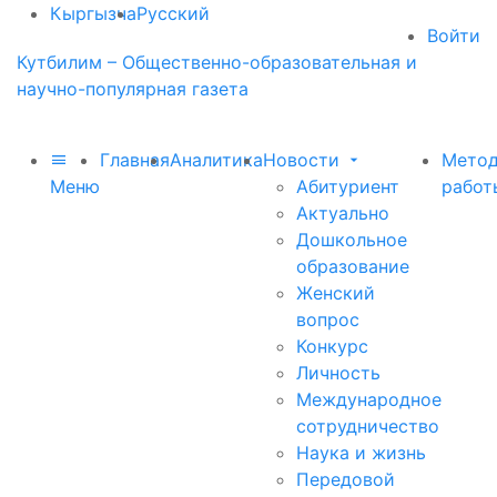
Кыргызча
Русский
Войти
Кутбилим – Общественно-образовательная и
научно-популярная газета
Главная
Аналитика
Новости
Метод
Меню
Абитуриент
работ
Актуально
Дошкольное
образование
Женский
вопрос
Конкурс
Личность
Международное
сотрудничество
Наука и жизнь
Передовой