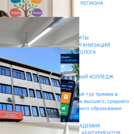
ДЛЯ МЕТОДИСТОВ ЮЖНОГО РЕГИОНА
НАЧАЛОСЬ ОБУЧЕНИЕ
05.08.2026
31.07.2026
В ПРИМЕРНЫЕ ТИПОВЫЕ ШТАТЫ
ОБЩЕОБРАЗОВАТЕЛЬНЫХ ОРГАНИЗАЦИЙ
ВВЕДЕНА ДОЛЖНОСТЬ ПСИХОЛОГА
31.07.2026
Абитуриент
БИШКЕКСКИЙ УНИВЕРСАЛЬНЫЙ КОЛЛЕДЖ
17.07.2026
В Кыргызстане начался первый тур приема в
образовательные организации высшего, среднего
и начального профессионального образования
13.07.2026
КЫРГЫЗКО-РОССИЙСКАЯ АКАДЕМИЯ
ОБРАЗОВАНИЯ ПРИГЛАШАЕТ АБИТУРИЕНТОВ