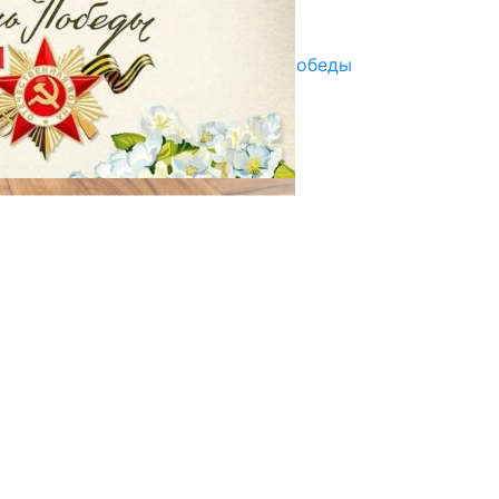
Улуу Жеңиштин жандуу сөзү
29.04.2025
Награды в преддверии Дня Победы
29.04.2025