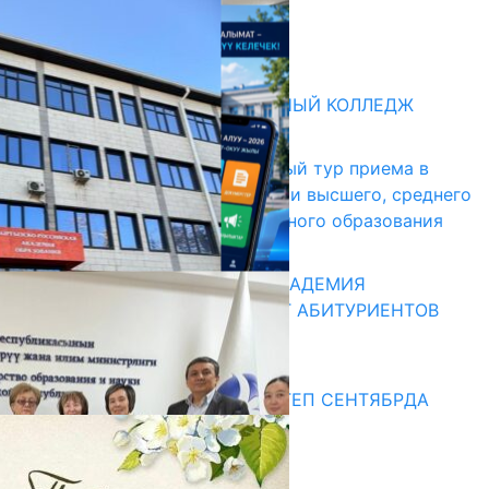
НЕДЕЛЯ В ОБЗОРЕ
31.07.2026
Абитуриент
БИШКЕКСКИЙ УНИВЕРСАЛЬНЫЙ КОЛЛЕДЖ
17.07.2026
В Кыргызстане начался первый тур приема в
образовательные организации высшего, среднего
и начального профессионального образования
13.07.2026
КЫРГЫЗКО-РОССИЙСКАЯ АКАДЕМИЯ
ОБРАЗОВАНИЯ ПРИГЛАШАЕТ АБИТУРИЕНТОВ
10.07.2026
Медиа
СУЗАКТА 750 ОРУНДУУ МЕКТЕП СЕНТЯБРДА
ПАЙДАЛАНУУГА БЕРИЛЕТ
07.08.2025