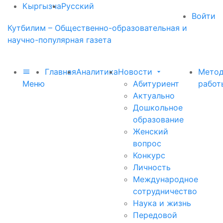
Кыргызча
Русский
Войти
Кутбилим – Общественно-образовательная и
научно-популярная газета
Главная
Аналитика
Новости
Метод
Меню
Абитуриент
работ
Актуально
Дошкольное
образование
Женский
вопрос
Конкурс
Личность
Международное
сотрудничество
Наука и жизнь
Передовой