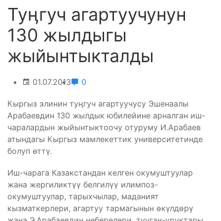
Туӊгуч агартуучунун
130 жылдыгы
жыйынтыкталды
01.07.2013
0
Кыргыз элинин туӊгуч агартуучусу Эшенаалы
Арабаевдин 130 жылдык юбилейине арналган иш-
чаралардын жыйынтыктоочу отуруму И.Арабаев
атындагы Кыргыз мамлекеттик университетинде
болуп өттү.
Иш-чарага Казакстандан келген окумуштуулар
жана жергиликтүү белгилүү илимпоз-
окумуштуулар, тарыхчылар, маданият
кызматкерлери, агартуу тармагынын өкүлдөрү
жана Э.Арабаевдин неберелери, тууган-уруктары