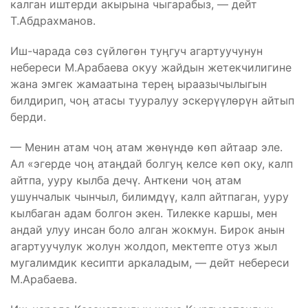
калган иштерди акырына чыгарабыз, — дейт
Т.Абдрахманов.
Иш-чарада сөз сүйлөгөн туӊгуч агартуучунун
небереси М.Арабаева окуу жайдын жетекчилигине
жана эмгек жамаатына тереӊ ыраазычылыгын
билдирип, чоӊ атасы тууралуу эскерүүлөрүн айтып
берди.
— Менин атам чоӊ атам жөнүндө көп айтаар эле.
Ал «эгерде чоӊ атаӊдай болгуӊ келсе көп оку, калп
айтпа, ууру кылба дечү. Анткени чоӊ атам
ушунчалык чынчыл, билимдүү, калп айтпаган, ууру
кылбаган адам болгон экен. Тилекке каршы, мен
андай улуу инсан боло алган жокмун. Бирок анын
агартуучулук жолун жолдоп, мектепте отуз жыл
мугалимдик кесипти аркаладым, — дейт небереси
М.Арабаева.