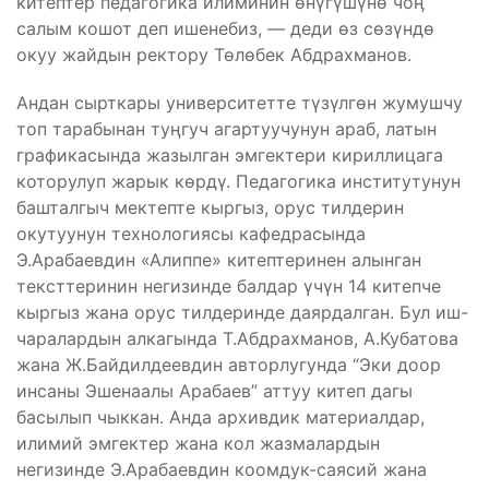
китептер педагогика илиминин өнүгүшүнө чоӊ
салым кошот деп ишенебиз, — деди өз сөзүндө
окуу жайдын ректору Төлөбек Абдрахманов.
Андан сырткары университетте түзүлгөн жумушчу
топ тарабынан туӊгуч агартуучунун араб, латын
графикасында жазылган эмгектери кириллицага
которулуп жарык көрдү. Педагогика институтунун
башталгыч мектепте кыргыз, орус тилдерин
окутуунун технологиясы кафедрасында
Э.Арабаевдин «Алиппе» китептеринен алынган
тексттеринин негизинде балдар үчүн 14 китепче
кыргыз жана орус тилдеринде даярдалган. Бул иш-
чаралардын алкагында Т.Абдрахманов, А.Кубатова
жана Ж.Байдилдеевдин авторлугунда “Эки доор
инсаны Эшенаалы Арабаев” аттуу китеп дагы
басылып чыккан. Анда архивдик материалдар,
илимий эмгектер жана кол жазмалардын
негизинде Э.Арабаевдин коомдук-саясий жана