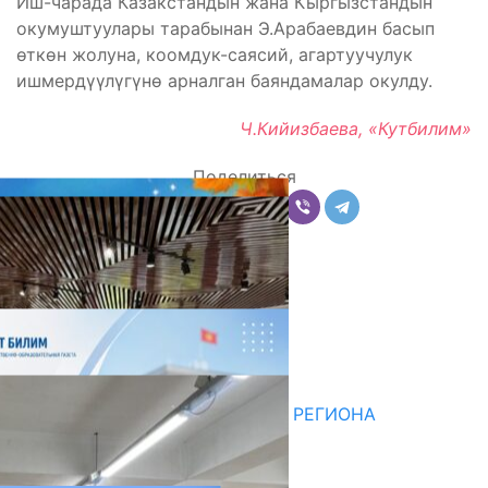
Иш-чарада Казакстандын жана Кыргызстандын
окумуштуулары тарабынан Э.Арабаевдин басып
өткөн жолуна, коомдук-саясий, агартуучулук
ишмердүүлүгүнө арналган баяндамалар окулду.
Ч.Кийизбаева, «Кутбилим»
Поделиться
Комментарии
Последние новости
НЕДЕЛЯ В ОБЗОРЕ
07.08.2026
ДЛЯ МЕТОДИСТОВ ЮЖНОГО РЕГИОНА
НАЧАЛОСЬ ОБУЧЕНИЕ
05.08.2026