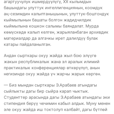
агартуучулук ишмердүүлүгү, ХХ кылымдын
башындагы улуттук интеллигенциянын, коомдук
аӊ-сезимдин калыптанышынын, улуттук-боштондук
кыймылынын башаты болгон жадидчилдик
кыймылына кошкон салымы баяндалат. Мурда
көмүскөдө калып келген, жарыяланбаган архивдик
материалдар да алгачкы ирет далилдүү булак
катары пайдаланылган.
Андан сырткары окуу жайда жыл бою элүүгө
жакын республикалык жана эл аралык илимий
практикалык конференциялар өткөрүлүп, анын
негизинде окуу жайда үч жарчы жарык көргөн.
— Биз мындан сырткары Э.Арабаев атындагы
сыйлыкты дагы бир сыйра карап чыктык.
Студенттер арасында дагы Э.Арабаев атындагы эки
стипендия берүү чечимин кабыл алдык. Муну менен
эле окуу жайда иш токтолуп калбайт, дагы бүтпөй