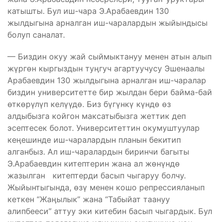
катышты. Бул иш-чара Э.Арабаевдин 130
жылдыгына арналган иш-чаралардын жыйындысы
болуп саналат.
— Биздин окуу жай сыймыктануу менен атын алып
жүргөн кыргыздын туӊгуч агартуучусу Эшенаалы
Арабаевдин 130 жылдыгына арналган иш-чаралар
биздин университетте бир жылдан бери байма-бай
өткөрүлүп келүүдө. Биз бүгүнкү күндө өз
алдыбызга койгон максатыбызга жеттик деп
эсептесек болот. Университеттин окумуштуулар
кеӊешинде иш-чаралардын планын бекитип
алганбыз. Ал иш-чаралардын биринчи багыты
Э.Арабаевдин китептерин жана ал жөнүндө
жазылган китептерди басып чыгаруу болчу.
Жыйынтыгында, өзү менен кошо репрессияланып
кеткен “Жаӊылык” жана “Табыйат таануу
алипбееси” аттуу эки китебин басып чыгардык. Бул