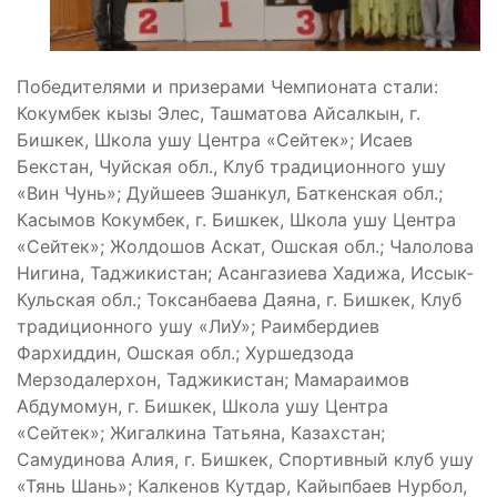
Победителями и призерами Чемпионата стали:
Кокумбек кызы Элес, Ташматова Айсалкын, г.
Бишкек, Школа ушу Центра «Сейтек»; Исаев
Бекстан, Чуйская обл., Клуб традиционного ушу
«Вин Чунь»; Дуйшеев Эшанкул, Баткенская обл.;
Касымов Кокумбек, г. Бишкек, Школа ушу Центра
«Сейтек»; Жолдошов Аскат, Ошская обл.; Чалолова
Нигина, Таджикистан; Асангазиева Хадижа, Иссык-
Кульская обл.; Токсанбаева Даяна, г. Бишкек, Клуб
традиционного ушу «ЛиУ»; Раимбердиев
Фархиддин, Ошская обл.; Хуршедзода
Мерзодалерхон, Таджикистан; Мамараимов
Абдумомун, г. Бишкек, Школа ушу Центра
«Сейтек»; Жигалкина Татьяна, Казахстан;
Самудинова Алия, г. Бишкек, Спортивный клуб ушу
«Тянь Шань»; Калкенов Кутдар, Кайыпбаев Нурбол,