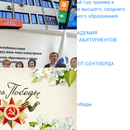
В Кыргызстане начался первый тур приема в
образовательные организации высшего, среднего
и начального профессионального образования
13.07.2026
КЫРГЫЗКО-РОССИЙСКАЯ АКАДЕМИЯ
ОБРАЗОВАНИЯ ПРИГЛАШАЕТ АБИТУРИЕНТОВ
10.07.2026
Медиа
СУЗАКТА 750 ОРУНДУУ МЕКТЕП СЕНТЯБРДА
ПАЙДАЛАНУУГА БЕРИЛЕТ
07.08.2025
Улуу Жеңиштин жандуу сөзү
29.04.2025
Награды в преддверии Дня Победы
29.04.2025