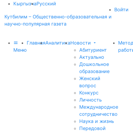
Кыргызча
Русский
Войти
Кутбилим – Общественно-образовательная и
научно-популярная газета
Главная
Аналитика
Новости
Метод
Меню
Абитуриент
работ
Актуально
Дошкольное
образование
Женский
вопрос
Конкурс
Личность
Международное
сотрудничество
Наука и жизнь
Передовой