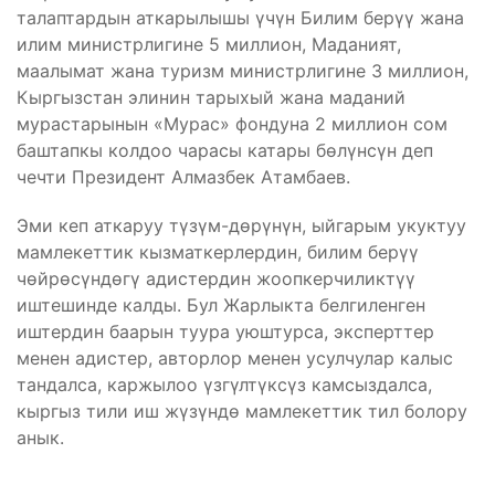
талаптардын аткарылышы үчүн Билим берүү жана
илим министрлигине 5 миллион, Маданият,
маалымат жана туризм министрлигине 3 миллион,
Кыргызстан элинин тарыхый жана маданий
мурастарынын «Мурас» фондуна 2 миллион сом
баштапкы колдоо чарасы катары бөлүнсүн деп
чечти Президент Алмазбек Атамбаев.
Эми кеп аткаруу түзүм-дөрүнүн, ыйгарым укуктуу
мамлекеттик кызматкерлердин, билим берүү
чөйрөсүндөгү адистердин жоопкерчиликтүү
иштешинде калды. Бул Жарлыкта белгиленген
иштердин баарын туура уюштурса, эксперттер
менен адистер, авторлор менен усулчулар калыс
тандалса, каржылоо үзгүлтүксүз камсыздалса,
кыргыз тили иш жүзүндө мамлекеттик тил болору
анык.