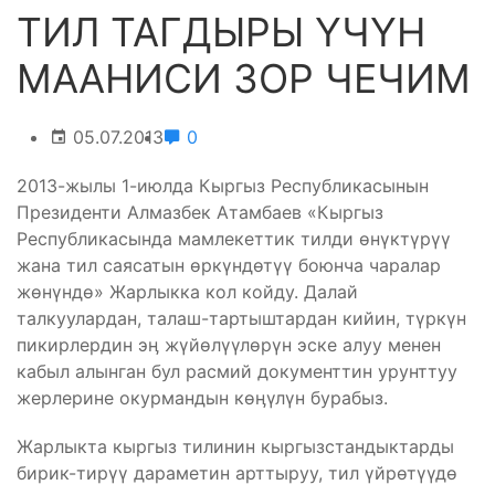
ТИЛ ТАГДЫРЫ ҮЧҮН
МААНИСИ ЗОР ЧЕЧИМ
05.07.2013
0
2013-жылы 1-июлда Кыргыз Республикасынын
Президенти Алмазбек Атамбаев «Кыргыз
Республикасында мамлекеттик тилди өнүктүрүү
жана тил саясатын өркүндөтүү боюнча чаралар
жөнүндө» Жарлыкка кол койду. Далай
талкуулардан, талаш-тартыштардан кийин, түркүн
пикирлердин эӊ жүйөлүүлөрүн эске алуу менен
кабыл алынган бул расмий документтин урунттуу
жерлерине окурмандын көӊүлүн бурабыз.
Жарлыкта кыргыз тилинин кыргызстандыктарды
бирик-тирүү дараметин арттыруу, тил үйрөтүүдө