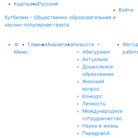
Кыргызча
Русский
Войти
Кутбилим – Общественно-образовательная и
научно-популярная газета
Главная
Аналитика
Новости
Метод
Меню
Абитуриент
работ
Актуально
Дошкольное
образование
Женский
вопрос
Конкурс
Личность
Международное
сотрудничество
Наука и жизнь
Передовой