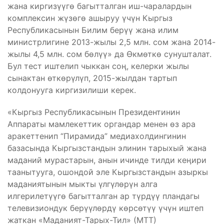
жана киргизүүгө багытталган иш-чаралардын
комплексин жүзөгө ашыруу үчүн Кыргыз
Республикасынын Билим берүү жана илим
министрлигине 2013-жылы 2,5 млн. сом жана 2014-
жылы 4,5 млн. сом бөлүү» да Өкмөткө сунушталат.
Бул тест иштелип чыккан соӊ, келерки жылы
сынактан өткөрүлүп, 2015-жылдан тартып
колдонууга киргизилиши керек.
«Кыргыз Республикасынын Президентинин
Аппараты мамлекеттик органдар менен өз ара
аракеттенип “Пирамида” медиахолдингинин
базасында Кыргызстандын элинин тарыхый жана
маданий мурастарын, анын ичинде тилди кеӊири
таанытууга, ошондой эле Кыргызстандын азыркы
маданиятынын мыкты үлгүлөрүн алга
илгерилетүүгө багытталган ар түрдүү пландагы
телевизиондук берүүлөрдү көрсөтүү үчүн иштеп
жаткан «Маданият-Тарых-Тил» (МТТ)