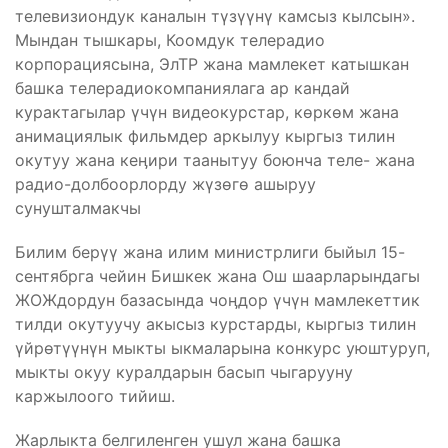
телевизиондук каналын түзүүнү камсыз кылсын».
Мындан тышкары, Коомдук телерадио
корпорациясына, ЭлТР жана мамлекет катышкан
башка телерадиокомпаниялага ар кандай
курактагылар үчүн видеокурстар, көркөм жана
анимациялык фильмдер аркылуу кыргыз тилин
окутуу жана кеӊири таанытуу боюнча теле- жана
радио-долбоорлорду жүзөгө ашыруу
сунушталмакчы
Билим берүү жана илим министрлиги быйыл 15-
сентябрга чейин Бишкек жана Ош шаарларындагы
ЖОЖдордун базасында чоӊдор үчүн мамлекеттик
тилди окутуучу акысыз курстарды, кыргыз тилин
үйрөтүүнүн мыкты ыкмаларына конкурс уюштуруп,
мыкты окуу куралдарын басып чыгарууну
каржылоого тийиш.
Жарлыкта белгиленген ушул жана башка