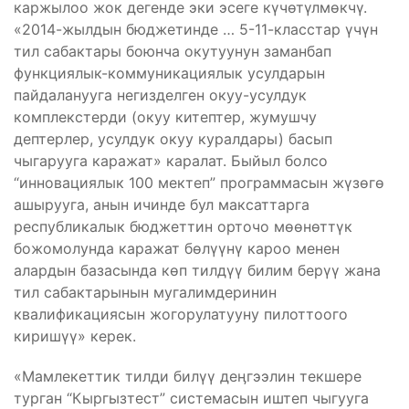
каржылоо жок дегенде эки эсеге күчөтүлмөкчү.
«2014-жылдын бюджетинде … 5-11-класстар үчүн
тил сабактары боюнча окутуунун заманбап
функциялык-коммуникациялык усулдарын
пайдаланууга негизделген окуу-усулдук
комплекстерди (окуу китептер, жумушчу
дептерлер, усулдук окуу куралдары) басып
чыгарууга каражат» каралат. Быйыл болсо
“инновациялык 100 мектеп” программасын жүзөгө
ашырууга, анын ичинде бул максаттарга
республикалык бюджеттин орточо мөөнөттүк
божомолунда каражат бөлүүнү кароо менен
алардын базасында көп тилдүү билим берүү жана
тил сабактарынын мугалимдеринин
квалификациясын жогорулатууну пилоттоого
киришүү» керек.
«Мамлекеттик тилди билүү деӊгээлин текшере
турган “Кыргызтест” системасын иштеп чыгууга