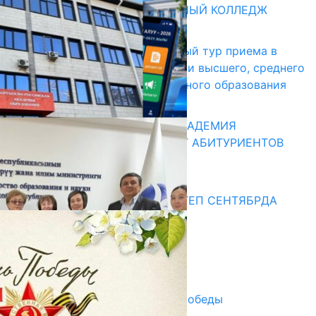
БИШКЕКСКИЙ УНИВЕРСАЛЬНЫЙ КОЛЛЕДЖ
17.07.2026
В Кыргызстане начался первый тур приема в
образовательные организации высшего, среднего
и начального профессионального образования
13.07.2026
КЫРГЫЗКО-РОССИЙСКАЯ АКАДЕМИЯ
ОБРАЗОВАНИЯ ПРИГЛАШАЕТ АБИТУРИЕНТОВ
10.07.2026
Медиа
СУЗАКТА 750 ОРУНДУУ МЕКТЕП СЕНТЯБРДА
ПАЙДАЛАНУУГА БЕРИЛЕТ
07.08.2025
Улуу Жеңиштин жандуу сөзү
29.04.2025
Награды в преддверии Дня Победы