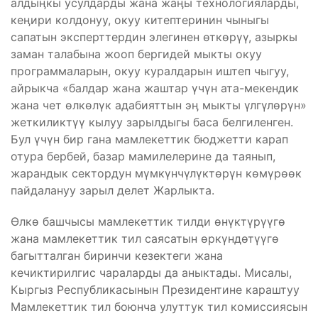
алдыӊкы усулдарды жана жаӊы технологияларды,
кеӊири колдонуу, окуу китептеринин чыныгы
сапатын эксперттердин элегинен өткөрүү, азыркы
заман талабына жооп бергидей мыкты окуу
программаларын, окуу куралдарын иштеп чыгуу,
айрыкча «балдар жана жаштар үчүн ата-мекендик
жана чет өлкөлүк адабияттын эӊ мыкты үлгүлөрүн»
жеткиликтүү кылуу зарылдыгы баса белгиленген.
Бул үчүн бир гана мамлекеттик бюджетти карап
отура бербей, базар мамилелерине да таянып,
жарандык сектордун мүмкүнчүлүктөрүн көмүрөөк
пайдалануу зарыл делет Жарлыкта.
Өлкө башчысы мамлекеттик тилди өнүктүрүүгө
жана мамлекеттик тил саясатын өркүндөтүүгө
багытталган биринчи кезектеги жана
кечиктирилгис чараларды да аныктады. Мисалы,
Кыргыз Республикасынын Президентине караштуу
Мамлекеттик тил боюнча улуттук тил комиссиясын