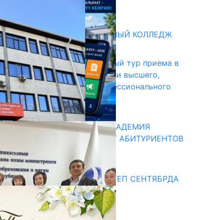
31.07.2026
битуриент
БИШКЕКСКИЙ УНИВЕРСАЛЬНЫЙ КОЛЛЕДЖ
17.07.2026
В Кыргызстане начался первый тур приема в
образовательные организации высшего,
среднего и начального профессионального
образования
13.07.2026
КЫРГЫЗКО-РОССИЙСКАЯ АКАДЕМИЯ
ОБРАЗОВАНИЯ ПРИГЛАШАЕТ АБИТУРИЕНТОВ
10.07.2026
едиа
СУЗАКТА 750 ОРУНДУУ МЕКТЕП СЕНТЯБРДА
ПАЙДАЛАНУУГА БЕРИЛЕТ
07.08.2025
Улуу Жеңиштин жандуу сөзү