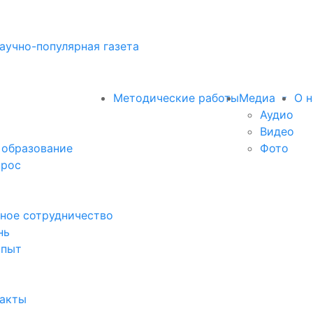
аучно-популярная газета
Методические работы
Медиа
О н
Аудио
Видео
 образование
Фото
прос
ное сотрудничество
нь
опыт
факты