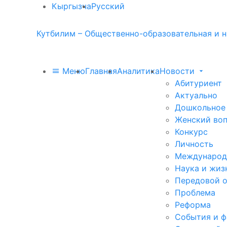
Кыргызча
Русский
Кутбилим – Общественно-образовательная и н
Меню
Главная
Аналитика
Новости
Абитуриент
Актуально
Дошкольное
Женский во
Конкурс
Личность
Международ
Наука и жиз
Передовой 
Проблема
Реформа
События и 