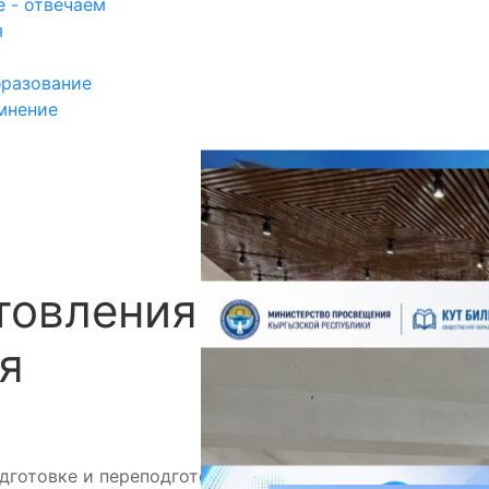
 - отвечаем
я
разование
мнение
товления блюд
П
я
дготовке и переподготовке поваров и кухонных