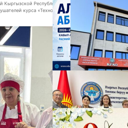
й Кыргызской Республики при КГТУ им. И.
лушателей курса «Технология приготовления блюд
А
М