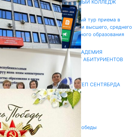
БИШКЕКСКИЙ УНИВЕРСАЛЬНЫЙ КОЛЛЕДЖ
17.07.2026
В Кыргызстане начался первый тур приема в
образовательные организации высшего, среднего
и начального профессионального образования
13.07.2026
КЫРГЫЗКО-РОССИЙСКАЯ АКАДЕМИЯ
ОБРАЗОВАНИЯ ПРИГЛАШАЕТ АБИТУРИЕНТОВ
10.07.2026
Медиа
СУЗАКТА 750 ОРУНДУУ МЕКТЕП СЕНТЯБРДА
ПАЙДАЛАНУУГА БЕРИЛЕТ
07.08.2025
Улуу Жеңиштин жандуу сөзү
29.04.2025
Награды в преддверии Дня Победы
29.04.2025