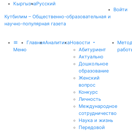
Кыргызча
Русский
Войти
Кутбилим – Общественно-образовательная и
научно-популярная газета
Главная
Аналитика
Новости
Метод
Меню
Абитуриент
работ
Актуально
Дошкольное
образование
Женский
вопрос
Конкурс
Личность
Международное
сотрудничество
Наука и жизнь
Передовой