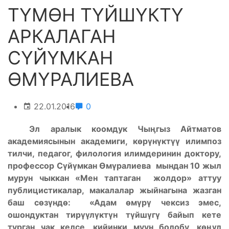
ТҮМӨН ТҮЙШҮКТҮ
АРКАЛАГАН
СҮЙҮМКАН
ӨМҮРАЛИЕВА
22.01.2016
0
Эл аралык коомдук Чы
ӊ
гыз Айтматов
академиясынын академиги, к
ө
р
ү
н
ү
кт
үү
илимпоз
тилчи, педагог, филология илимдеринин доктору,
профессор С
ү
й
ү
мкан
Ө
м
ү
ралиева мындан 10 жыл
мурун чыккан «Мен таптаган жолдор» аттуу
публицистикалар, макалалар жыйнагына жазган
баш с
ө
з
ү
нд
ө
: «Адам
ө
м
ү
р
ү
чексиз эмес,
ошондуктан тир
үү
л
ү
кт
ү
н т
ү
йш
ү
г
ү
байып кете
турган чак келсе, кийинки муун болобу, к
өӊү
л