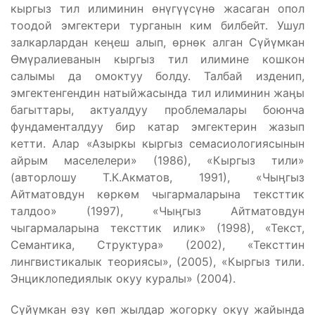
кыргыз тил илиминин өнүгүүсүнө жасаган опол
тоодой эмгектери турганын ким билбейт. Ушул
залкарлардан кеӊеш алып, өрнөк алган Сүйүмкан
Өмүралиеванын кыргыз тил илимине кошкон
салымы да омоктуу болду. Талбай изденип,
эмгектенгендин натыйжасында тил илиминин жаӊы
багыттары, актуалдуу проблемалары боюнча
фундаменталдуу бир катар эмгектерин жазып
кетти. Алар «Азыркы кыргыз семасиологиясынын
айрым маселелери» (1986), «Кыргыз тили»
(авторлошу Т.К.Акматов, 1991), «Чыӊгыз
Айтматовдун көркөм чыгармаларына тексттик
талдоо» (1997), «Чыӊгыз Айтматовдун
чыгармаларына тексттик илик» (1998), «Текст,
Семантика, Структура» (2002), «Тексттин
лингвистикалык теориясы», (2005), «Кыргыз тили.
Энциклопедиялык окуу куралы» (2004).
Сүйүмкан өзү көп жылдар жогорку окуу жайында