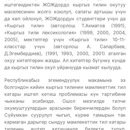
иштегендиктен ЖОЖдордо кыргыз тилин окутуу
маселесинин жолго коюлуп, сапаты артышы үчүн
да көп ойлонуп, ЖОЖдордун студенттери үчүн да
«Кыргыз тили» (авторлош Т.Акматов (1991),
«Кыргыз тили лексикология» (1999, 2000, 2004,
2005), мектептер үчүн «Кыргыз тили» 10-11-
класстар үчүн (авторлош А. Сапарбаев,
Д.Эгембердиев), (1991, 1993, 2000, 2001) аталган
окуу китептерин жазды. Ал китептер бүгүнкү күндө
да кыргыз тилин окуп үйрөнүүдө кызмат кылууда.
Республикабыз эгемендүүлүк макамына ээ
болгондон кийин кыргыз тилинин мамлекеттик тил
катары иштеп кетиш проблемасы күн тартибине
чыкканы эсибизде. Ошол мезгилде тилчи
окумуштуулардын арасынан биринчилерден болуп
Сүйүмкан суурулуп чыгып, күрөө тамырын так
кармаган дарыгер сындуу мамлекеттик тил катары
тилинин иштеп кетишинде билекти түрүп,