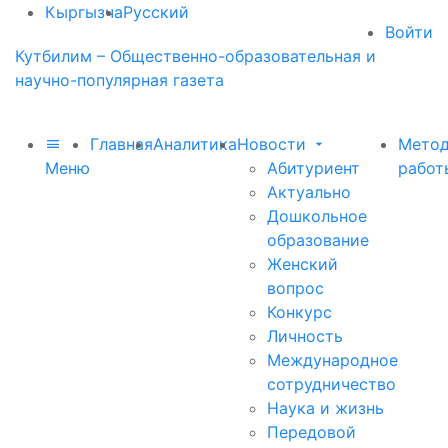
Кыргызча
Русский
Войти
Кутбилим – Общественно-образовательная и
научно-популярная газета
Главная
Аналитика
Новости
Метод
Меню
Абитуриент
работ
Актуально
Дошкольное
образование
Женский
вопрос
Конкурс
Личность
Международное
сотрудничество
Наука и жизнь
Передовой