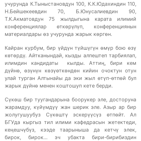
учурунда К.Тыныстановдун 100, К.К.Юдахиндин 110,
Н.Бейшекеевдин 70, Б.Юнусалиевдин 90,
Т.К.Акматовдун 75 жылдыгына карата илимий
конференциялар өткөрүлүп, конференциянын
материалдары өз учурунда жарык көргөн.
Кайран курбум, бир үйдүн түйшүгүн өмүр бою өзү
көтөрдү. Айтканындай, кызды алпештеп тарбиялап,
илимдин кандидаты кылды. Аттиӊ, бири кем
дүйнө, өзүнүн көзүөткөндөн кийин очоктун отун
улай турган Алтынайы да эки жыл өтүп-өтпөй бул
жарык дүйнө менен коштошуп кете берди.
Сүкөш бир туугандарына боорукер эле, досторуна
жарамдуу, күйүмдүү жан шерик эле. Азыр ар бир
жолугушуубуз Сүкөштү эскерүүсүз өтпөйт. Ал
БГУда кыргыз тил илими кафедрасын жетектеди,
кеӊешчүбүз, кээде таарыныша да кетчү элек,
бирок, бирок… эч убакта бири-бирибиздин