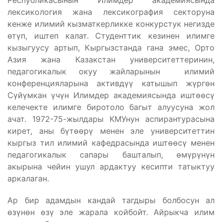
Республикасынын Илимдер академиясында
лексикология жана лексикография секторуна
кенже илимий кызматкерликке конкурстук негизде
өтүп, иштеп калат. Студенттик кезинен илимге
кызыгуусу артып, Кыргызстанда гана эмес, Орто
Азия жана Казакстан университеттеринин,
педагогикалык окуу жайларынын илимий
конференцияларына активдүү катышып жүргөн
Сүйүмкан үчүн Илимдер академиясында иштөөсү
келечекте илимге биротоло багыт алуусуна жол
ачат. 1972-75-жылдары КМУнун аспирантурасына
кирет, аны бүтөөрү менен эле университеттин
кыргыз тил илимий кафедрасында иштөөсү менен
педагогикалык сапары башталып, өмүрүнүн
акырына чейин ушул ардактуу кесипти татыктуу
аркалаган.
Ар бир адамдын кандай тагдыры болбосун ал
өзүнөн өзү эле жарала койбойт. Айрыкча илим