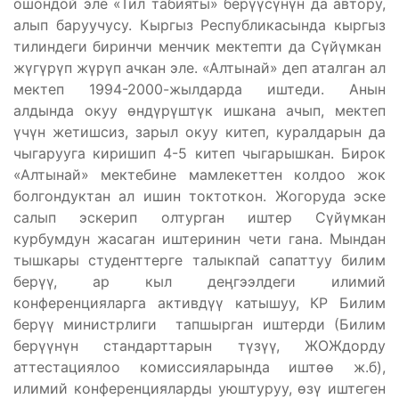
ошондой эле «Тил табияты» берүүсүнүн да автору,
алып баруучусу. Кыргыз Республикасында кыргыз
тилиндеги биринчи менчик мектепти да Сүйүмкан
жүгүрүп жүрүп ачкан эле. «Алтынай» деп аталган ал
мектеп 1994-2000-жылдарда иштеди. Анын
алдында окуу өндүрүштүк ишкана ачып, мектеп
үчүн жетишсиз, зарыл окуу китеп, куралдарын да
чыгарууга киришип 4-5 китеп чыгарышкан. Бирок
«Алтынай» мектебине мамлекеттен колдоо жок
болгондуктан ал ишин токтоткон. Жогоруда эске
салып эскерип олтурган иштер Сүйүмкан
курбумдун жасаган иштеринин чети гана. Мындан
тышкары студенттерге талыкпай сапаттуу билим
берүү, ар кыл деӊгээлдеги илимий
конференцияларга активдүү катышуу, КР Билим
берүү министрлиги тапшырган иштерди (Билим
берүүнүн стандарттарын түзүү, ЖОЖдорду
аттестациялоо комиссияларында иштөө ж.б),
илимий конференцияларды уюштуруу, өзү иштеген