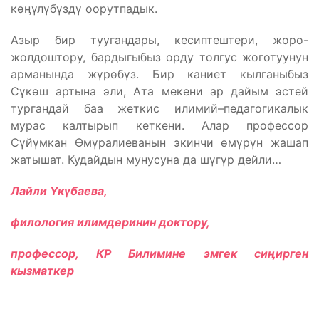
көӊүлүбүздү оорутпадык.
Азыр бир туугандары, кесиптештери, жоро-
жолдоштору, бардыгыбыз орду толгус жоготуунун
арманында жүрөбүз. Бир каниет кылганыбыз
Сүкөш артына эли, Ата мекени ар дайым эстей
тургандай баа жеткис илимий–педагогикалык
мурас калтырып кеткени. Алар профессор
Сүйүмкан Өмүралиеванын экинчи өмүрүн жашап
жатышат. Кудайдын мунусуна да шүгүр дейли…
Лайли Үкүбаева,
филология илимдеринин доктору,
профессор, КР Билимине эмгек сиӊирген
кызматкер