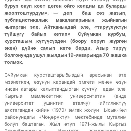
буруп окуп коет деген ойго келдим да буларды
жооптоштурдум», — деп баш с
ө
з жазып,
публицистикалык макалаларынын жыйнагын
чыгарган эле. Айтканындай эле, «тир
үү
л
ү
кт
ү
н
т
ү
йш
ү
г
ү
байып кетип» С
ү
й
ү
мкан курбум,
курсташым к
ү
т
үү
с
ү
зд
ө
н (боору ооруп ж
ү
рг
ө
н
экен) д
ү
йн
ө
салып кете берди. Азыр тир
үү
болгонунда ушул жылдын 19-январында 70 жашка
толмок.
Сүйүмкан курсташтарыбыздын арасынан өтө
мээнеткеч, өзүнүн карандай эмгеги менен өзүн
инсан катары калыптандырган күчтүү адам эле.
Кыргыз мамлекеттик университетин (анда
университет ушинтип аталчу) ийгиликтүү
аяктагандан кийин (1970) эмгек жолун Ысык-Көл
районундагы «Чоӊөрүктү» мектебинде мугалим
болуп баштаган. Жыл өтүп 1971-жылы Кыргыз