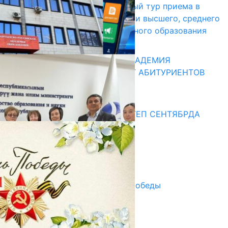
В Кыргызстане начался первый тур приема в
образовательные организации высшего, среднего
и начального профессионального образования
13.07.2026
КЫРГЫЗКО-РОССИЙСКАЯ АКАДЕМИЯ
ОБРАЗОВАНИЯ ПРИГЛАШАЕТ АБИТУРИЕНТОВ
10.07.2026
Медиа
СУЗАКТА 750 ОРУНДУУ МЕКТЕП СЕНТЯБРДА
ПАЙДАЛАНУУГА БЕРИЛЕТ
07.08.2025
Улуу Жеңиштин жандуу сөзү
29.04.2025
Награды в преддверии Дня Победы
29.04.2025