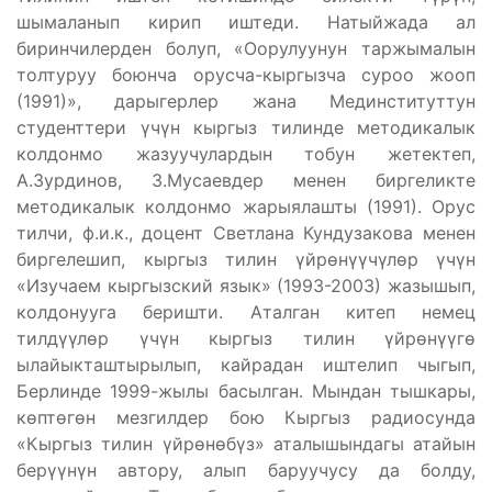
шымаланып кирип иштеди. Натыйжада ал
биринчилерден болуп, «Оорулуунун таржымалын
толтуруу боюнча орусча-кыргызча суроо жооп
(1991)», дарыгерлер жана Мединституттун
студенттери үчүн кыргыз тилинде методикалык
колдонмо жазуучулардын тобун жетектеп,
А.Зурдинов, З.Мусаевдер менен биргеликте
методикалык колдонмо жарыялашты (1991). Орус
тилчи, ф.и.к., доцент Светлана Кундузакова менен
биргелешип, кыргыз тилин үйрөнүүчүлөр үчүн
«Изучаем кыргызский язык» (1993-2003) жазышып,
колдонууга беришти. Аталган китеп немец
тилдүүлөр үчүн кыргыз тилин үйрөнүүгө
ылайыкташтырылып, кайрадан иштелип чыгып,
Берлинде 1999-жылы басылган. Мындан тышкары,
көптөгөн мезгилдер бою Кыргыз радиосунда
«Кыргыз тилин үйрөнөбүз» аталышындагы атайын
берүүнүн автору, алып баруучусу да болду,