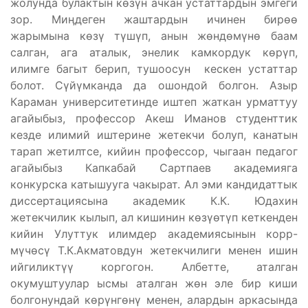
жолунда булактын көзүн ачкан устаттардын эмгеги
зор. Миӊдеген жаштардын ичинен бирөө
жарымына көзү түшүп, анын жөндөмүнө баам
салган, ага аталык, энелик камкордук көрүп,
илимге багыт берип, тушоосун кескен устаттар
болот. Сүйүмканда да ошондой болгон. Азыр
Караман университетинде иштеп жаткан урматтуу
агайыбыз, профессор Акеш Иманов студенттик
кезде илимий иштерине жетекчи болуп, канатын
тарап жетилтсе, кийин профессор, чыгаан педагог
агайыбыз Капкабай Сартпаев академияга
конкурска катышууга чакырат. Ал эми кандидаттык
диссертациясына академик К.К. Юдахин
жетекчилик кылып, ал кишинин көзүөтүп кеткенден
кийин Улуттук илимдер академиясынын корр-
мүчөсү Т.К.Акматовдун жетекчилиги менен ишин
ийгиликтүү коргогон. Албетте, аталган
окумуштуулар ысмы аталган жөн эле бир киши
болгонундай көрүнгөнү менен, алардын аркасында