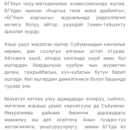
БГУнун окуу-методикалык комиссиясында иштөө,
БГУдан чыккан «Кыргыз тили жана адабияты»,
«БГУнун жарчысы» журналында редколлегия
мүчөсү болуу, айтор, ушундай түмөн-түйшүктү
аркалап жүрдү.
Азыр ушул жасалган иштер Сүйүмкандын канчалык
нервин, ден соолугун алганын эстеп отурам.
Айтканга оӊой, аткара келгенде оӊой эмес бул
иштердин баардыгына курбум чын жүрөктөн
дилин, тажрыйбасын, күч-кубатын бүтүн берип
иштеди. Көп иштердин демилгечиси болуп башында
тураар эле.
Көзүөтүп кеткен улуу адамдарды эскерүү, сыйлоо,
эмгегине жараша урмат көрсөтүүнү да Сүйүмкан
Өмүралиева дайыма биринчи даражадагы
маанилүү иш деп эсептечү. Анын түздөн-түз
жетекчилиги, уюштуруучулугу менен БГУда өз