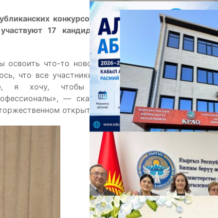
публиканских конкурсов «Лучший учитель года» и
 участвуют 17 кандидатов, успешно прошедших
А
ы освоить что-то новое в этой сфере и пожинать
юсь, что все участники получат в конкурсе новый
е, я хочу, чтобы конкурс был открытым
офессионалы», — сказала заместитель министра
 торжественном открытии конкурса.
М