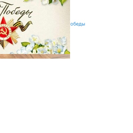
Улуу Жеңиштин жандуу сөзү
29.04.2025
Награды в преддверии Дня Победы
29.04.2025