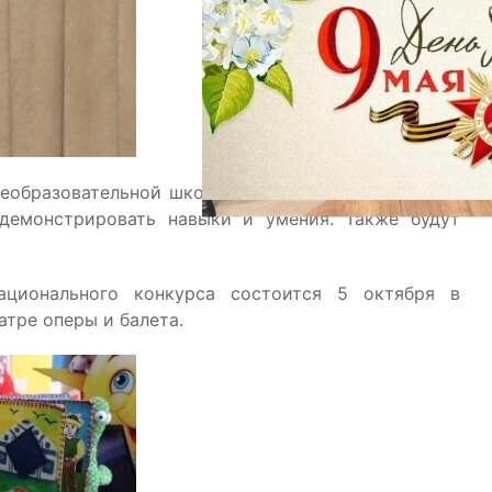
бщеобразовательной школе № 69 и детском саду №
одемонстрировать навыки и умения. Также будут
ационального конкурса состоится 5 октября в
тре оперы и балета.