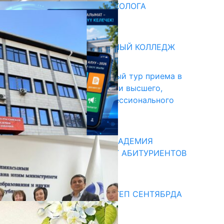
ВВЕДЕНА ДОЛЖНОСТЬ ПСИХОЛОГА
31.07.2026
битуриент
БИШКЕКСКИЙ УНИВЕРСАЛЬНЫЙ КОЛЛЕДЖ
17.07.2026
В Кыргызстане начался первый тур приема в
образовательные организации высшего,
среднего и начального профессионального
образования
13.07.2026
КЫРГЫЗКО-РОССИЙСКАЯ АКАДЕМИЯ
ОБРАЗОВАНИЯ ПРИГЛАШАЕТ АБИТУРИЕНТОВ
10.07.2026
едиа
СУЗАКТА 750 ОРУНДУУ МЕКТЕП СЕНТЯБРДА
ПАЙДАЛАНУУГА БЕРИЛЕТ
07.08.2025