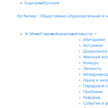
Кыргызча
Русский
Кутбилим – Общественно-образовательная и н
Меню
Главная
Аналитика
Новости
Абитуриент
Актуально
Дошкольное
Женский во
Конкурс
Личность
Международ
Наука и жиз
Передовой 
Проблема
Реформа
События и 