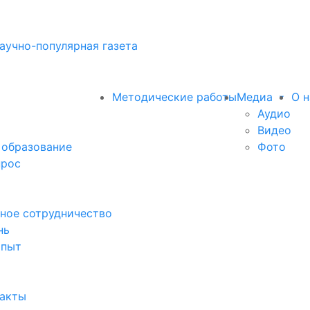
аучно-популярная газета
Методические работы
Медиа
О н
Аудио
Видео
 образование
Фото
прос
ное сотрудничество
нь
опыт
факты