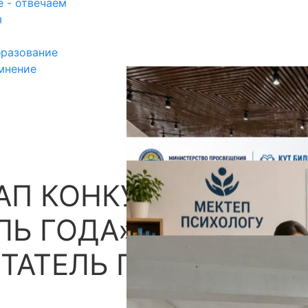
 - отвечаем
я
разование
мнение
ТАП КОНКУРСА
П
Ь ГОДА» И
ТАТЕЛЬ ГОДА»