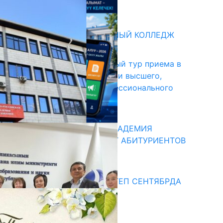
31.07.2026
битуриент
БИШКЕКСКИЙ УНИВЕРСАЛЬНЫЙ КОЛЛЕДЖ
17.07.2026
В Кыргызстане начался первый тур приема в
образовательные организации высшего,
среднего и начального профессионального
образования
13.07.2026
КЫРГЫЗКО-РОССИЙСКАЯ АКАДЕМИЯ
ОБРАЗОВАНИЯ ПРИГЛАШАЕТ АБИТУРИЕНТОВ
10.07.2026
едиа
СУЗАКТА 750 ОРУНДУУ МЕКТЕП СЕНТЯБРДА
ПАЙДАЛАНУУГА БЕРИЛЕТ
07.08.2025
Улуу Жеңиштин жандуу сөзү