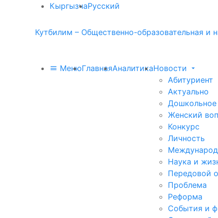
Кыргызча
Русский
Кутбилим – Общественно-образовательная и н
Меню
Главная
Аналитика
Новости
Абитуриент
Актуально
Дошкольное
Женский во
Конкурс
Личность
Международ
Наука и жиз
Передовой 
Проблема
Реформа
События и 