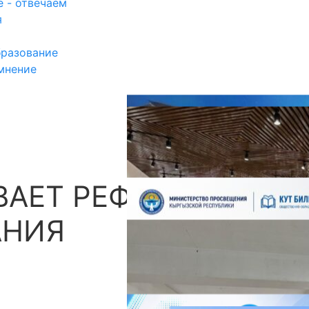
 - отвечаем
я
разование
мнение
АЕТ РЕФОРМЫ В
П
АНИЯ