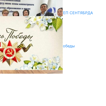
Медиа
СУЗАКТА 750 ОРУНДУУ МЕКТЕП СЕНТЯБРДА
ПАЙДАЛАНУУГА БЕРИЛЕТ
07.08.2025
Улуу Жеңиштин жандуу сөзү
29.04.2025
Награды в преддверии Дня Победы
29.04.2025