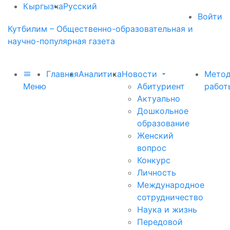
Кыргызча
Русский
Войти
Кутбилим – Общественно-образовательная и
научно-популярная газета
Главная
Аналитика
Новости
Метод
Меню
Абитуриент
работ
Актуально
Дошкольное
образование
Женский
вопрос
Конкурс
Личность
Международное
сотрудничество
Наука и жизнь
Передовой