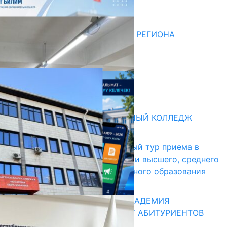
НЕДЕЛЯ В ОБЗОРЕ
07.08.2026
ДЛЯ МЕТОДИСТОВ ЮЖНОГО РЕГИОНА
НАЧАЛОСЬ ОБУЧЕНИЕ
05.08.2026
НЕДЕЛЯ В ОБЗОРЕ
31.07.2026
Абитуриент
БИШКЕКСКИЙ УНИВЕРСАЛЬНЫЙ КОЛЛЕДЖ
17.07.2026
В Кыргызстане начался первый тур приема в
образовательные организации высшего, среднего
и начального профессионального образования
13.07.2026
КЫРГЫЗКО-РОССИЙСКАЯ АКАДЕМИЯ
ОБРАЗОВАНИЯ ПРИГЛАШАЕТ АБИТУРИЕНТОВ
10.07.2026