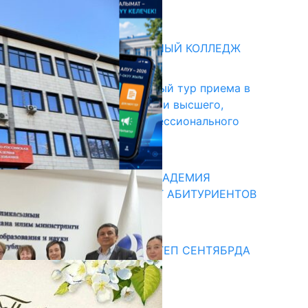
31.07.2026
битуриент
БИШКЕКСКИЙ УНИВЕРСАЛЬНЫЙ КОЛЛЕДЖ
17.07.2026
В Кыргызстане начался первый тур приема в
образовательные организации высшего,
среднего и начального профессионального
образования
13.07.2026
КЫРГЫЗКО-РОССИЙСКАЯ АКАДЕМИЯ
ОБРАЗОВАНИЯ ПРИГЛАШАЕТ АБИТУРИЕНТОВ
10.07.2026
едиа
СУЗАКТА 750 ОРУНДУУ МЕКТЕП СЕНТЯБРДА
ПАЙДАЛАНУУГА БЕРИЛЕТ
07.08.2025
Улуу Жеңиштин жандуу сөзү