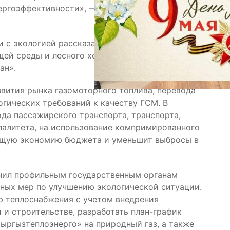
ергоэффективности», — подчеркнул Глава кабинета
 с экологией рассказали представители
ей среды и лесного хозяйства при Правительстве,
ан».
звития рынка газомоторного топлива, перевода
огических требований к качеству ГСМ. В
да пассажирского транспорта, транспорта,
палитета, на использование компримированного
ующую экономию бюджета и уменьшит выбросы в
чил профильным государственным органам
ных мер по улучшению экологической ситуации.
ю теплоснабжения с учетом внедрения
 и строительстве, разработать план-график
ыргызтеплоэнерго» на природный газ, а также