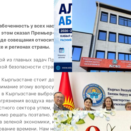
А
абоченность у всех нас и требует внедрения
б этом сказал Премьер-министр Кыргызской
де совещания относительно путей решения по
е и регионах страны.
ой из главных задач Правительства Кыргызской
кой безопасности страны.
 Кыргызстане стоит довольно остро и со стороны
нимание этому вопросу. По данным Национального
ы в Кыргызстане выброс вредных веществ в воздухе
М
агрязнения воздуха являются выбросы вредных
стного сектора углем, сжигание мусора и
имо решать поэтапно. Мы просто обязаны
в зеленой экономики, к уменьшению влияния
ование времени. Нам необходимо добиться