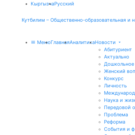
Кыргызча
Русский
Кутбилим – Общественно-образовательная и н
Меню
Главная
Аналитика
Новости
Абитуриент
Актуально
Дошкольное
Женский во
Конкурс
Личность
Международ
Наука и жиз
Передовой 
Проблема
Реформа
События и 