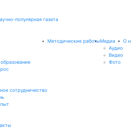
аучно-популярная газета
Методические работы
Медиа
О н
Аудио
Видео
 образование
Фото
прос
ное сотрудничество
нь
опыт
факты