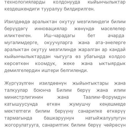
технологияларды колдонууда кыйынчылыктар
кездешкендиги тууралуу билдирилген.
Изилдөөдө аралыктан окутуу мезгилиндеги билим
берүүдөгү инновациялар жөнүндө маселелер
иликтенген. Иш-чарадагы бет ачарда
мугалимдерге, окуучуларга жана ата-энелерге
аралыктан окутуу мезгилинде жаралган ар кандай
кыйынчылыктардан чыгууга өз убагында колдоо
көрсөткөн коомдук, жеке жана ыктыярдык
демилгелердин иштери белгиленди.
Жүргүзүлгөн изилдөөнүн жыйынтыктары жана
талкуулар боюнча Билим берүү жана илим
министрлигинин жана Таалим-Форумдун
катышуусунда өткөн жумушчу кеңешмеде
мектептеги билим берүүнү санарипке өткөрүү
тармагында башкаруунун натыйжалуулугун
жогорулатууга, санариптик билим берүү чөйрөсүн