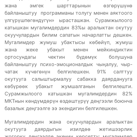
жана эмгек шарттарынын өзгөрүшүнө
байланыштуу программаны толугу менен аяктоого
үлгүрүшпөгөндүгүн» ырасташкан. Сурамжылоого
катышкан мугалимдердин 83%ы аралыктан окутуу
окуучулардын билим сапатын начарлатты дешкен.
Мугалимдер жумуш убактысы көбөйүп, жумуш
жана жеке убакыт менен мейкиндиктин
ортосундагы чектин бүдөмүк болушуна
байланыштуу психо-эмоционалдык чыңалуу, чыр-
чатак күчөгөнүн белгилешкен. 91% салттуу
окутууга салыштырмалуу сабакка даярданууга
көбүрөөк убакыт жумшалганын белгилешти.
Сурамжылоого катышкан мугалимдердин 82%
МКТнын көндүмдөрүн өздөштүрүү деңгээли боюнча
базалык деңгээлге ээ экендигин белгилешкен.
Мугалимдердин жана окуучулардын аралыктан
окутууга даярдыгын изилдөө жетишээрлик
жогорку деңгээлде экенин көрсөттү: мугалимдер