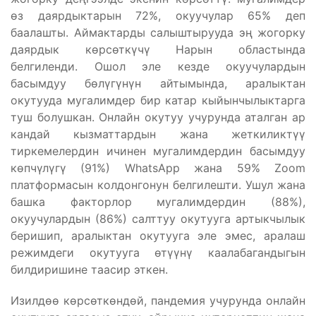
өз даярдыктарын 72%, окуучулар 65% деп
баалашты. Аймактарды салыштырууда эң жогорку
даярдык көрсөткүчү Нарын областында
белгиленди. Ошол эле кезде окуучулардын
басымдуу бөлүгүнүн айтымында, аралыктан
окутууда мугалимдер бир катар кыйынчылыктарга
туш болушкан. Онлайн окутуу учурунда аталган ар
кандай кызматтардын жана жеткиликтүү
тиркемелердин ичинен мугалимдердин басымдуу
көпчүлүгү (91%) WhatsApp жана 59% Zoom
платформасын колдонгонун белгилешти. Ушул жана
башка факторлор мугалимдердин (88%),
окуучулардын (86%) салттуу окутууга артыкчылык
беришип, аралыктан окутууга эле эмес, аралаш
режимдеги окутууга өтүүнү каалабагандыгын
билдиришине таасир эткен.
Изилдөө көрсөткөндөй, пандемия учурунда онлайн