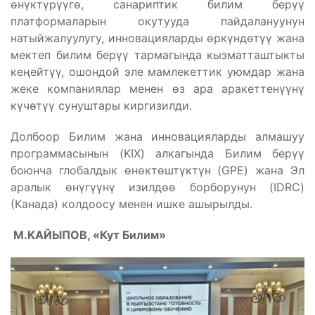
өнүктүрүүгө, санариптик билим берүү
платформаларын окутууда пайдалануунун
натыйжалуулугу, инновацияларды өркүндөтүү жана
мектеп билим берүү тармагында кызматташтыкты
кеңейтүү, ошондой эле мамлекеттик уюмдар жана
жеке компаниялар менен өз ара аракеттенүүнү
күчөтүү сунуштары киргизилди.
Долбоор Билим жана инновацияларды алмашуу
программасынын (KIX) алкагында Билим берүү
боюнча глобалдык өнөктөштүктүн (GPE) жана Эл
аралык өнүгүүнү изилдөө борборунун (IDRC)
(Канада) колдоосу менен ишке ашырылды.
М.КАЙЫПОВ, «Кут Билим»