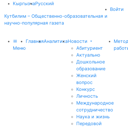
Кыргызча
Русский
Войти
Кутбилим – Общественно-образовательная и
научно-популярная газета
Главная
Аналитика
Новости
Метод
Меню
Абитуриент
работ
Актуально
Дошкольное
образование
Женский
вопрос
Конкурс
Личность
Международное
сотрудничество
Наука и жизнь
Передовой