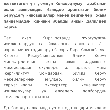
жетектеген үч уюмдун Консорциуму тарабынан
ишке ашырылды.
Изилдөө аралыктан билим
берүүдөгү инновациялар менен көйгөйлөр жана
пандемиядан кийинки абалды айкын далилдеп
берген.
Бет ачар Кыргызстанда жүргүзүлгөн
изилдөөлөрдүн натыйжаларына арналган. Иш-
чарага министрдин орун басары Лира Самыкбаева,
Кыргыз Республикасынын Билим берүү
министрлигинин жана анын алдындагы
мекемелердин өкүлдөрү, эл аралык жана
жергиликтүү уюмдардан, билим берүү
мекемелеринен өкүлдөр, билим берүү
тармагындагы эксперттер, кеңешчилер,
изилдөөчүлөр, үч өлкөдөгү долбоордун
командалары катышты.
Долбоордун алкагында үч өлкөдө кеңири изилдөө