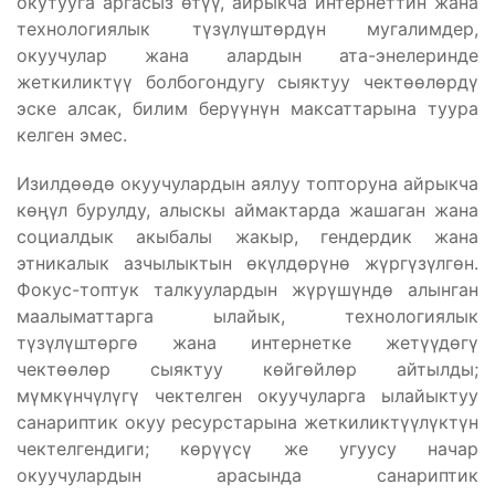
окутууга аргасыз өтүү, айрыкча интернеттин жана
технологиялык түзүлүштөрдүн мугалимдер,
окуучулар жана алардын ата-энелеринде
жеткиликтүү болбогондугу сыяктуу чектөөлөрдү
эске алсак, билим берүүнүн максаттарына туура
келген эмес.
Изилдөөдө окуучулардын аялуу топторуна айрыкча
көңүл бурулду, алыскы аймактарда жашаган жана
социалдык акыбалы жакыр, гендердик жана
этникалык азчылыктын өкүлдөрүнө жүргүзүлгөн.
Фокус-топтук талкуулардын жүрүшүндө алынган
маалыматтарга ылайык, технологиялык
түзүлүштөргө жана интернетке жетүүдөгү
чектөөлөр сыяктуу көйгөйлөр айтылды;
мүмкүнчүлүгү чектелген окуучуларга ылайыктуу
санариптик окуу ресурстарына жеткиликтүүлүктүн
чектелгендиги; көрүүсү же угуусу начар
окуучулардын арасында санариптик