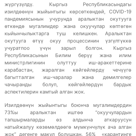
жүргүзүлдү. Кыргыз Республикасындагы
изилдөөнүн жыйынтыгы көрсөткөндөй, COVID-19
пандемиясынын учурунда аралыктан окутууга
өткөндө мугалимдер жана окуучулар көптөгөн
кыйынчылыктарга туш келишкен. Аралыктан
окутууга өтүү окуу процессинин үзгүлтүккө
учуратпоо үчүн зарыл болгон. Кыргыз
Республикасынын Билим берүү жана илим
министрлигинин олуттуу иш-аракеттерине
карабастан, жаралган көйгөйлөрдү чечүүгө
багытталган иш-чаралар жана демилгелер
чачыранды болуп, көйгөйлөрдүн бардык
аспектилерин камтый алган жок.
Изилдөөнүн жыйынтыгы боюнча мугалимдердин
73%ы аралыктан иштөө “окуучулардын
тапшырмаларды өз алдынча аткаруусун
натыйжалуу көзөмөлдөөгө мүмкүнчүлүк ача алган
жок” дегенге макул болушкан. 56% «карантинге