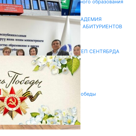
и начального профессионального образования
13.07.2026
КЫРГЫЗКО-РОССИЙСКАЯ АКАДЕМИЯ
ОБРАЗОВАНИЯ ПРИГЛАШАЕТ АБИТУРИЕНТОВ
10.07.2026
Медиа
СУЗАКТА 750 ОРУНДУУ МЕКТЕП СЕНТЯБРДА
ПАЙДАЛАНУУГА БЕРИЛЕТ
07.08.2025
Улуу Жеңиштин жандуу сөзү
29.04.2025
Награды в преддверии Дня Победы
29.04.2025