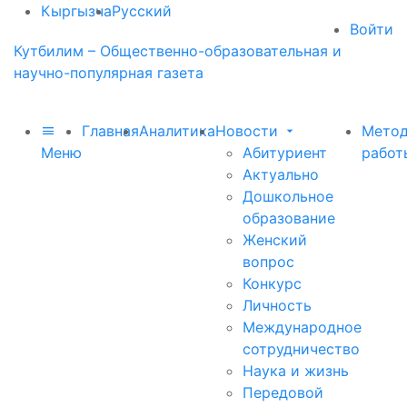
Кыргызча
Русский
Войти
Кутбилим – Общественно-образовательная и
научно-популярная газета
Главная
Аналитика
Новости
Метод
Меню
Абитуриент
работ
Актуально
Дошкольное
образование
Женский
вопрос
Конкурс
Личность
Международное
сотрудничество
Наука и жизнь
Передовой