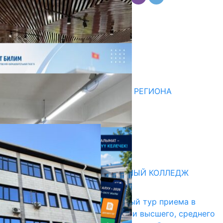
Комментарии
Последние новости
НЕДЕЛЯ В ОБЗОРЕ
07.08.2026
ДЛЯ МЕТОДИСТОВ ЮЖНОГО РЕГИОНА
НАЧАЛОСЬ ОБУЧЕНИЕ
05.08.2026
НЕДЕЛЯ В ОБЗОРЕ
31.07.2026
Абитуриент
БИШКЕКСКИЙ УНИВЕРСАЛЬНЫЙ КОЛЛЕДЖ
17.07.2026
В Кыргызстане начался первый тур приема в
образовательные организации высшего, среднего