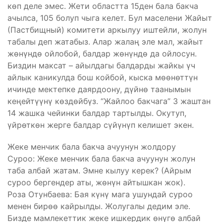
көп деле эмес. Жети областта 15ден бала бакча
ачылса, 105 болуп чыга келет. Бул маселени Жайыт
(Пастбищный) комитети аркылуу иштейли, жолун
табалы деп жатабыз. Алар жалаң эле мал, жайыт
жөнүндө ойлобой, балдар жөнүндө да ойлосун.
Биздин максат – айылдагы балдарды жайкы үч
айлык каникулда бош койбой, кыска мөөнөттүн
ичинде мектепке даярдоону, дүйнө таанымын
кеңейтүүнү көздөйбүз. “Жайлоо бакчага” 3 жаштан
14 жашка чейинки балдар тартылды. Окутуп,
үйрөткөн жерге балдар сүйүнүп келишет экен.
Жеке менчик бала бакча ачуунун жолдору
Суроо: Жеке менчик бала бакча ачуунун жолун
таба албай жатам. Эмне кылуу керек? (Айрым
суроо бергендер аты, жөнүн айтышкан жок).
Роза Отунбаева: Бая күнү мага ушундай суроо
менен бирөө кайрылды. Жолугалы дедим эле.
Бизде мамлекеттик жеке ишкердик өнүгө албай