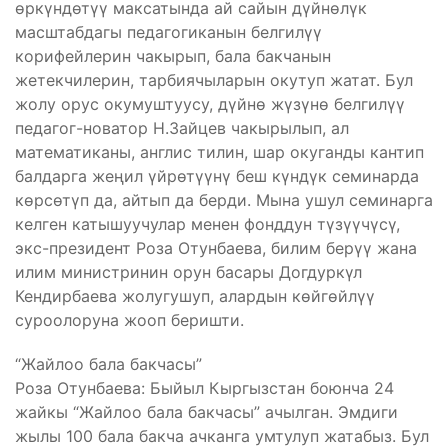
өркүндөтүү максатында ай сайын дүйнөлүк
масштабдагы педагогиканын белгилүү
корифейлерин чакырып, бала бакчанын
жетекчилерин, тарбиячыларын окутуп жатат. Бул
жолу орус окумуштуусу, дүйнө жүзүнө белгилүү
педагог-новатор Н.Зайцев чакырылып, ал
математиканы, англис тилин, шар окуганды кантип
балдарга жеңил үйрөтүүнү беш күндүк семинарда
көрсөтүп да, айтып да берди. Мына ушул семинарга
келген катышуучулар менен фонддун түзүүчүсү,
экс-президент Роза Отунбаева, билим берүү жана
илим министринин орун басары Догдуркүл
Кендирбаева жолугушуп, алардын көйгөйлүү
суроолоруна жооп беришти.
“Жайлоо бала бакчасы”
Роза Отунбаева: Быйыл Кыргызстан боюнча 24
жайкы “Жайлоо бала бакчасы” ачылган. Эмдиги
жылы 100 бала бакча ачканга умтулуп жатабыз. Бул