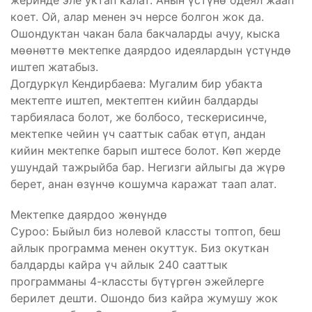
жеринде эле уктап калат. Анын үстүнө одеял жаап
коет. Ой, алар менен эч нерсе болгон жок да.
Ошондуктан чакан бала бакчаларды ачуу, кыска
мөөнөттө мектепке даярдоо идеялардын үстүндө
иштеп жатабыз.
Догдуркүл Кендирбаева: Мугалим бир убакта
мектепте иштеп, мектептен кийин балдарды
тарбияласа болот, же болбосо, тескерисинче,
мектепке чейин үч сааттык сабак өтүп, андан
кийин мектепке барып иштесе болот. Көп жерде
ушундай тажрыйба бар. Негизги айлыгы да жүрө
берет, анан өзүнчө кошумча каражат таап алат.
Мектепке даярдоо жөнүндө
Суроо: Быйыл биз нолевой классты топтоп, беш
айлык программа менен окуттук. Биз окуткан
балдарды кайра үч айлык 240 сааттык
программаны 4-классты бүтүргөн эжейлерге
берилет дешти. Ошондо биз кайра жумушу жок