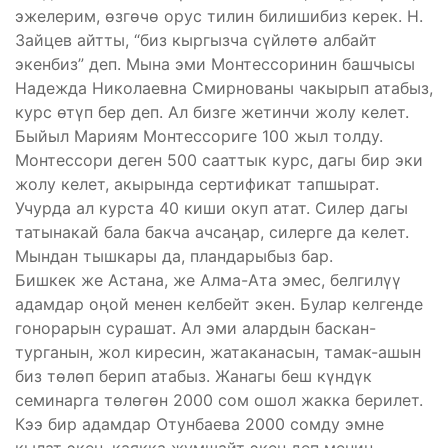
эжелерим, өзгөчө орус тилин билишибиз керек. Н.
Зайцев айтты, “биз кыргызча сүйлөтө албайт
экенбиз” деп. Мына эми Монтессоринин башчысы
Надежда Николаевна Смирнованы чакырып атабыз,
курс өтүп бер деп. Ал бизге жетинчи жолу келет.
Быйыл Мариям Монтессориге 100 жыл толду.
Монтессори деген 500 сааттык курс, дагы бир эки
жолу келет, акырында сертификат тапшырат.
Учурда ал курста 40 киши окуп атат. Силер дагы
татынакай бала бакча ачсаңар, силерге да келет.
Мындан тышкары да, пландарыбыз бар.
Бишкек же Астана, же Алма-Ата эмес, белгилүү
адамдар оңой менен келбейт экен. Булар келгенде
гонорарын сурашат. Ал эми алардын баскан-
турганын, жол киресин, жатаканасын, тамак-ашын
биз төлөп берип атабыз. Жанагы беш күндүк
семинарга төлөгөн 2000 сом ошол жакка берилет.
Кээ бир адамдар Отунбаева 2000 сомду эмне