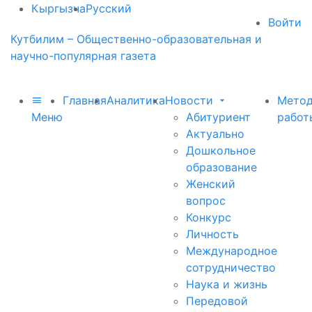
Кыргызча
Русский
Войти
Кутбилим – Общественно-образовательная и
научно-популярная газета
Главная
Аналитика
Новости
Метод
Меню
Абитуриент
работ
Актуально
Дошкольное
образование
Женский
вопрос
Конкурс
Личность
Международное
сотрудничество
Наука и жизнь
Передовой