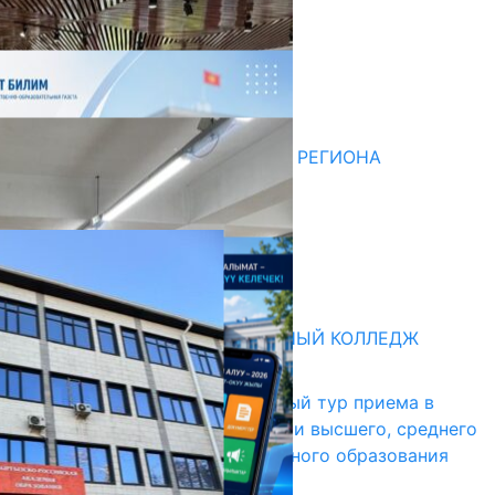
Последние новости
НЕДЕЛЯ В ОБЗОРЕ
07.08.2026
ДЛЯ МЕТОДИСТОВ ЮЖНОГО РЕГИОНА
НАЧАЛОСЬ ОБУЧЕНИЕ
05.08.2026
НЕДЕЛЯ В ОБЗОРЕ
31.07.2026
Абитуриент
БИШКЕКСКИЙ УНИВЕРСАЛЬНЫЙ КОЛЛЕДЖ
17.07.2026
В Кыргызстане начался первый тур приема в
образовательные организации высшего, среднего
и начального профессионального образования
13.07.2026