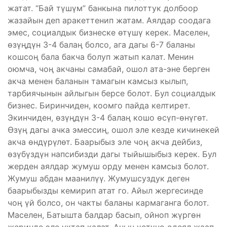
жатат. “Бай түшүм” банкына пилоттук долбоор
жазайын деп аракеттенип жатам. Аялдар соодага
эмес, социалдык бизнеске өтүшү керек. Маселен,
өзүңдүн 3-4 балаң болсо, ага дагы 6-7 баланы
кошсоң бала бакча болуп жатып калат. Менин
оюмча, чоң акчаны самабай, ошол ата-эне берген
акча менен баланын тамагын камсыз кылып,
тарбиячынын айлыгын берсе болот. Бул социалдык
бизнес. Биринчиден, коомго пайда келтирет.
Экинчиден, өзүңдүн 3-4 балаң кошо өсүп-өнүгөт.
Өзүң дагы ачка эмессиң, ошол эле кезде кичинекей
акча өндүрүлөт. Баарыбыз эле чоң акча дейбиз,
өзүбүздүн напсибизди дагы тыйышыбыз керек. Бул
жерден аялдар жумуш орду менен камсыз болот.
Жумуш абдан маанилүү. Жумушсуздук деген
баарыбызды кемирип атат го. Айыл жергесинде
чоң үй болсо, он чакты баланы кармаганга болот.
Маселен, Батышта балдар басып, ойноп жүргөн