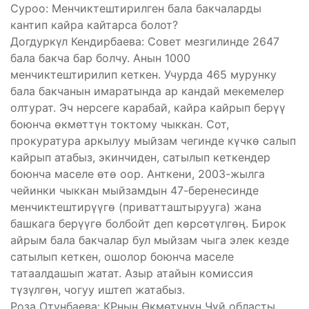
Суроо: Менчиктештирилген бала бакчаларды
кантип кайра кайтарса болот?
Догдуркүл Кендирбаева: Совет мезгилинде 2647
бала бакча бар болчу. Анын 1000
менчиктештирилип кеткен. Учурда 465 мурунку
бала бакчанын имаратында ар кандай мекемелер
олтурат. Эч нерсеге карабай, кайра кайрып берүү
боюнча өкмөттүн токтому чыккан. Сот,
прокуратура аркылуу мыйзам чегинде күчкө салып
кайрып атабыз, экинчиден, сатылып кеткендер
боюнча маселе өтө оор. Анткени, 2003-жылга
чейинки чыккан мыйзамдын 47-беренесинде
менчиктештирүүгө (приватташтырууга) жана
башкага берүүгө болбойт деп көрсөтүлгөң. Бирок
айрым бала бакчалар бул мыйзам чыга элек кезде
сатылып кеткен, ошолор боюнча маселе
татаалдашып жатат. Азыр атайын комиссия
түзүлгөн, чогуу иштеп жатабыз.
Роза Отунбаева: КРнын Өкмөтүнүн Чүй областы