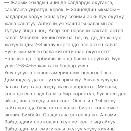
— Жарым жылдын ичинде балдарды окуганга,
санаганга үйрөтүш керек. Н.Зайцевдин ыкмасы –
балдарды көрүү жана угуу сезими аркылуу окутуу
жана санатуу. Анткени үч жаштагы баланын эс
тутуму абдан чоң. Алар көп нерсени сактап, эстеп
калат. Маселен, кубиктеги ба, бо, бу, до, де ж.б.у.с.
жазууларды 2-3 жолу көргөндө эле эстеп калат.
Бул ыкма менен бала китепти шар окуп кетет.
Баланын да, тарбиячынын да башы оорубайт. Бул
усул 2-3-4-5- жаштагы балдар үчүн.
Ушул усулга окшош америкалык педагог Глен
Домондуку да эс тутум аркылуу. Анын усулунда
балага бир гана сөздү жазып көрсөтөт. Мисалы,
коен деген сөздү балага бир көрсөтүп, бул коен деп
айтат, анан сөздү алып коет. Ошентип 3-4 жолу
кайталаганда бала эстеп калат, бирок коен эмне
экенин билбейт. Сөздү гана эстеп калат. Ал эми
Зайцевдики сөз кошуп окуп кеткенге ыңгайлуу.
Зайцевдин математиканы окутуу усулу кичине