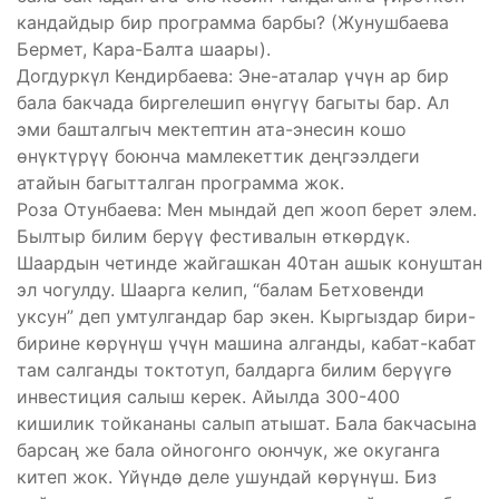
кандайдыр бир программа барбы? (Жунушбаева
Бермет, Кара-Балта шаары).
Догдуркүл Кендирбаева: Эне-аталар үчүн ар бир
бала бакчада биргелешип өнүгүү багыты бар. Ал
эми башталгыч мектептин ата-энесин кошо
өнүктүрүү боюнча мамлекеттик деңгээлдеги
атайын багытталган программа жок.
Роза Отунбаева: Мен мындай деп жооп берет элем.
Былтыр билим берүү фестивалын өткөрдүк.
Шаардын четинде жайгашкан 40тан ашык конуштан
эл чогулду. Шаарга келип, “балам Бетховенди
уксун” деп умтулгандар бар экен. Кыргыздар бири-
бирине көрүнүш үчүн машина алганды, кабат-кабат
там салганды токтотуп, балдарга билим берүүгө
инвестиция салыш керек. Айылда 300-400
кишилик тойкананы салып атышат. Бала бакчасына
барсаң же бала ойногонго оюнчук, же окуганга
китеп жок. Үйүндө деле ушундай көрүнүш. Биз