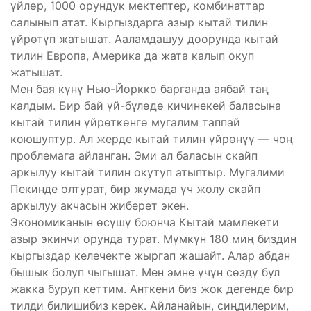
үйлөр, 1000 орундук мектептер, комбинаттар
салынып атат. Кыргыздарга азыр кытай тилин
үйрөтүп жатышат. Ааламдашуу доорунда кытай
тилин Европа, Америка да жата калып окуп
жатышат.
Мен бая күнү Нью-Йоркко барганда аябай таң
калдым. Бир бай үй-бүлөдө кичинекей баласына
кытай тилин үйрөткөнгө мугалим таппай
коюшуптур. Ал жерде кытай тилин үйрөнүү — чоң
проблемага айланган. Эми ал баласын скайп
аркылуу кытай тилин окутуп атыптыр. Мугалими
Пекинде олтурат, бир жумада үч жолу скайп
аркылуу акчасын жиберет экен.
Экономиканын өсүшү боюнча Кытай мамлекети
азыр экинчи орунда турат. Мүмкүн 180 миң биздин
кыргыздар келечекте жыргап жашайт. Алар абдан
бышык болуп чыгышат. Мен эмне үчүн сөздү бул
жакка буруп кеттим. Анткени биз жок дегенде бир
тилди билишибиз керек. Айланайын, сиңдилерим,