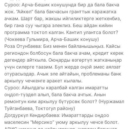
Суроо: Арча-Бешик конушунда бир да бала бакча
жок. “Айкөл” бала бакчасын гранттык каражатка
ачкам. Шарт бар, жакшы ийгиликтерге жеткенбиз,
бир гана суу чыгара элекпиз. Беш айдан кийин
программа токтоп калган. Кантип улантса болот?
(Чокеева Гульмира, Арча-Башик конушу)
Роза Отунбаева: Биз менен байланышыңыз. Кайсы
региондон болбосун бала бакча ачам, кредит керек
дегендер айткыла. Оюңарды өзгөртүп жатканыңар
үчүн силерге таазим. Бул жерде оңой эмес аялзат
отурасыздар. Ачык эле айтайын, проблеманы банк
аркылуу чечкенге аракет кылалы.
Суроо: Айылдагы каралбай калган имаратты
оңдоп-түздөп алып, бала бакча ачтык. Анын
ремонтун ким аркылуу бүтүрсөк болот? (Нуржамал
Туйганбаева, Токтогул району)
Догдуркүл Кендирбаева: Имараттарды оңдоо
маселесин “Мерсико” уюму аркылуу чечсе болот.