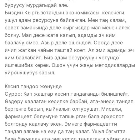
буруусу мурдагыдай эле.
Биздин Кыргызстандын экономикасы, келечеги
ушул адам ресурсуна байланган. Мен таң калам,
совет заманында деле кыргыздар мал менен алек
болчу. Мал десе жата калып, адамды эч ким
баалачу эмес. Азыр деле ошондой. Соода десе
ичип жаткан чайын таштай коет. Ал эми адамды эч
ким баалабайт. Биз адам ресурсунун үстүндө
иштешибиз керек. Ошон үчүн жаңы методикаларды
үйрөнүшүбүз зарыл.
Кесип тандоо жөнүндө
Суроо: Көп жаштар кесип тандаганды билишпейт.
Өздөрү каалаган кесипке барбай, ата-энеси тандап
бергенге барып, кыйналып олтурушат. Мисалы,
фармацевт бөлүмүнө тапшырган бала археолог
болгонду каалачу экен. Эмнеге фармацевтти
тандап алганына өзү да таң калат. Ушул багытта
бала бакчадан ата-эне кесип тандаганга үйрөткөн