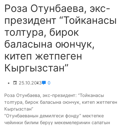
Роза Отунбаева, экс-
президент “Тойканасы
толтура, бирок
баласына оюнчук,
китеп жетпеген
Кыргызстан”
25.10.2013
0
Роза Отунбаева, экс-президент: “Тойканасы
толтура, бирок баласына оюнчук, китеп жетпеген
Кыргызстан”
“Отунбаеванын демилгеси фонду” мектепке
чейинки билим берүү мекемелеринин сапатын