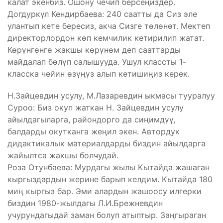
калат экенбиз. Ошону чечип берсеңиздер.
Догдуркүл Кендирбаева: 240 саатты да Сиз эле
улантып кете бересиз, акча Сизге төлөнөт. Мектеп
директорлордон көп кемчилик кетирилип жатат.
Көрүнгөнгө жакшы көрүнөм деп сааттарды
майдалап бөлүп салышууда. Ушул классты 1-
класска чейин өзүңүз алып кетишиңиз керек.
Н.Зайцевдин усулу, М.Лазаревдин ыкмасы тууралуу
Суроо: Биз окуп жаткан Н. Зайцевдин усулу
айылдагыларга, райондорго да сиңимдүү,
балдарды окутканга жеңил экен. Автордук
дидактикалык материалдарды биздин айылдарга
жайылтса жакшы болчудай.
Роза Отунбаева: Мурдагы жылы Кытайда жашаган
кыргыздардын жерине барып келдим. Кытайда 180
миң кыргыз бар. Эми алардын жашоосу илгерки
биздин 1980-жылдагы Л.И.Брежневдин
учурундагыдай заман болуп атыптыр. Заңгыраган