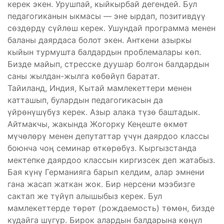
керек экен. Урушпай, кыйкырбай дегендей. Бул
педагогиканын ыкмасы — эне ырдап, позитивдүү
сөздөрдү сүйлөш керек. Ушундай программа менен
баланы даярдаса болот экен. Анткени азыркы
кыйын турмушта балдардын проблемалары көп.
Бизде майып, стресске дуушар болгон балдардын
саны жылдан-жылга көбөйүп баратат.
Тайиланд, Индия, Кытай мамлекеттери менен
катташып, булардын педагогикасын да
үйрөнүшүбүз керек. Азыр алака түзө баштадык.
Айтмакчы, жакында Жогорку Кеңеште өкмөт
мүчөлөрү менен депутаттар үчүн даярдоо классы
боюнча чоң семинар өткөрөбүз. Кыргызстанда
мектепке даярдоо классын киргизсек деп жатабыз.
Бая күнү Германияга барып келдим, алар эмнени
гана жасап жаткан жок. Бир нерсени мээбизге
сактап же түйүп алышыбыз керек. Бул
мамлекеттерде төрөт (рождаемость) төмөн, бизде
кудайга шүгүр. Бирок алардын балдарына көңүл