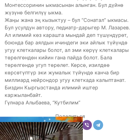
Монтессоринин ыкмасынан алынган. Бул дүйнө
жүзүнө белгилүү ыкма.
Жаңы жана эң кызыктуу – бул “Сонатал” ыкмасы.
Бул усулдун автору, педиатр-дарыгер М. Лазарев.
Ал илимий көз карашта мындай деп түшүндүрөт,
боюнда бар аялдын ичиндеги эки айлык түйүндө
угуу клеткалары болот, ал эми көрүү клеткалары
төрөлгөндөн кийин гана пайда болот. Бала
төрөлгөндө угуп төрөлөт. Көрсө, изилдөө
көрсөтүптүр эки жумалык түйүндө канча бир
миллиард нейрондор угуу клеткада калыптанат.
Биздин Кыргызстанда илимий иштер
каржыланбайт.
Гүлнара Алыбаева, “Кутбилим”
Поделиться
Комментарии