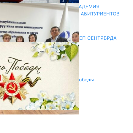
КЫРГЫЗКО-РОССИЙСКАЯ АКАДЕМИЯ
ОБРАЗОВАНИЯ ПРИГЛАШАЕТ АБИТУРИЕНТОВ
10.07.2026
Медиа
СУЗАКТА 750 ОРУНДУУ МЕКТЕП СЕНТЯБРДА
ПАЙДАЛАНУУГА БЕРИЛЕТ
07.08.2025
Улуу Жеңиштин жандуу сөзү
29.04.2025
Награды в преддверии Дня Победы
29.04.2025