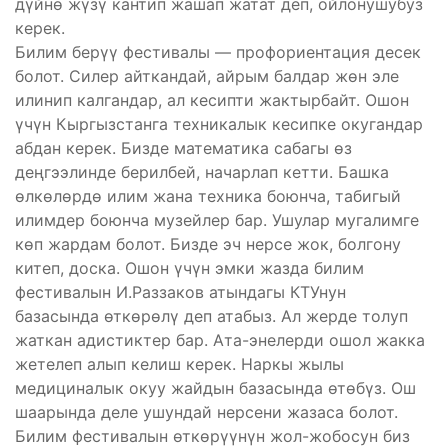
дүйнө жүзү кантип жашап жатат деп, ойлонушубуз
керек.
Билим берүү фестивалы — профориентация десек
болот. Силер айткандай, айрым балдар жөн эле
илинип калгандар, ал кесипти жактырбайт. Ошон
үчүн Кыргызстанга техникалык кесипке окугандар
абдан керек. Бизде математика сабагы өз
деңгээлинде берилбей, начарлап кетти. Башка
өлкөлөрдө илим жана техника боюнча, табигый
илимдер боюнча музейлер бар. Ушулар мугалимге
көп жардам болот. Бизде эч нерсе жок, болгону
китеп, доска. Ошон үчүн эмки жазда билим
фестивалын И.Раззаков атындагы КТУнун
базасында өткөрөлү деп атабыз. Ал жерде толуп
жаткан адистиктер бар. Ата-энелерди ошол жакка
жетелеп алып келиш керек. Наркы жылы
медициналык окуу жайдын базасында өтөбүз. Ош
шаарында деле ушундай нерсени жазаса болот.
Билим фестивалын өткөрүүнүн жол-жобосун биз