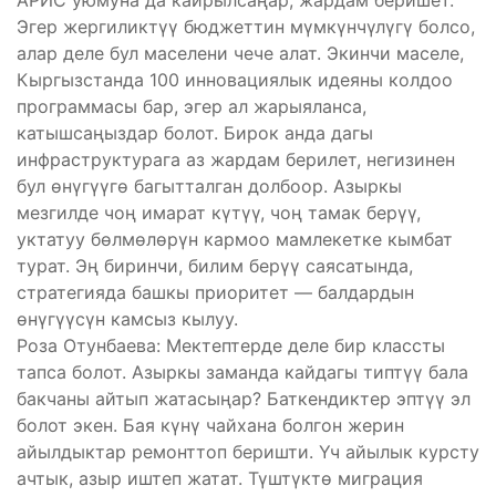
АРИС уюмуна да кайрылсаңар, жардам беришет.
Эгер жергиликтүү бюджеттин мүмкүнчүлүгү болсо,
алар деле бул маселени чече алат. Экинчи маселе,
Кыргызстанда 100 инновациялык идеяны колдоо
программасы бар, эгер ал жарыяланса,
катышсаңыздар болот. Бирок анда дагы
инфраструктурага аз жардам берилет, негизинен
бул өнүгүүгө багытталган долбоор. Азыркы
мезгилде чоң имарат күтүү, чоң тамак берүү,
уктатуу бөлмөлөрүн кармоо мамлекетке кымбат
турат. Эң биринчи, билим берүү саясатында,
стратегияда башкы приоритет — балдардын
өнүгүүсүн камсыз кылуу.
Роза Отунбаева: Мектептерде деле бир классты
тапса болот. Азыркы заманда кайдагы типтүү бала
бакчаны айтып жатасыңар? Баткендиктер эптүү эл
болот экен. Бая күнү чайхана болгон жерин
айылдыктар ремонттоп беришти. Үч айылык курсту
ачтык, азыр иштеп жатат. Түштүктө миграция