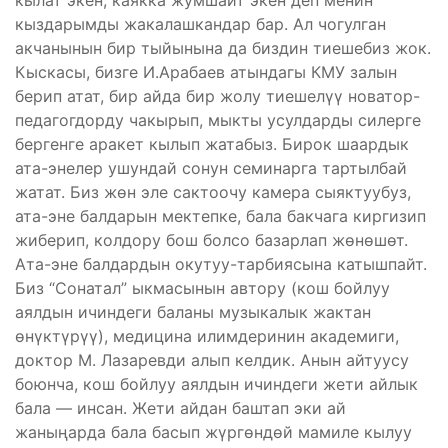
кылат экен, каякка жумшайт экен деп менин
кыздарымды жакалашкандар бар. Ал чогулган
акчанынын бир тыйынына да биздин тиешебиз жок.
Кыскасы, бизге И.Арабаев атындагы КМУ залын
берип атат, бир айда бир жолу тиешелүү новатор-
педагогдорду чакырып, мыкты усулдарды силерге
бергенге аракет кылып жатабыз. Бирок шаардык
ата-энелер ушундай сонун семинарга тартылбай
жатат. Биз жөн эле сактоочу камера сыяктуубуз,
ата-эне балдарын мектепке, бала бакчага киргизип
жиберип, колдору бош болсо базарлап жөнөшөт.
Ата-эне балдардын окутуу-тарбиясына катышпайт.
Биз “Сонатал” ыкмасынын автору (кош бойлуу
аялдын ичиндеги баланы музыкалык жактан
өнүктүрүү), медицина илимдеринин академиги,
доктор М. Лазаревди алып келдик. Анын айтуусу
боюнча, кош бойлуу аялдын ичиндеги жети айлык
бала — инсан. Жети айдан баштап эки ай
жаныңарда бала басып жүргөндөй мамиле кылуу