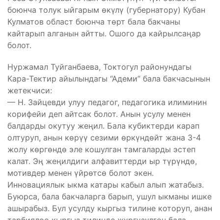
боюнча толук ыйгарым өкүлү (губернатору) Кубан
Кулматов област боюнча төрт бала бакчаны
кайтарып алганын айтты. Ошого да кайрылсаңар
болот.
Нуржамал Туйганбаева, Токтогул районундагы
Кара-Тектир айылындагы “Адеми” бала бакчасынын
жетекчиси:
— Н. Зайцевди улуу педагог, педагогика илиминин
корифейи деп айтсак болот. Анын усулу менен
балдарды окутуу жеңил. Бала кубиктерди карап
олтуруп, анын көрүү сезими өркүндөйт жана 3-4
жолу көргөндө эле кошулган тамгаларды эстеп
калат. Эң жеңилдиги алфавиттерди ыр түрүндө,
мотивдер менен үйрөтсө болот экен.
Инновациялык ыкма катары кабыл алып жатабыз.
Буюрса, бала бакчаларга барып, ушул ыкманы ишке
ашырабыз. Бул усулду кыргыз тилине которуп, анан