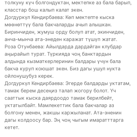
толкуну күч болгондуктан, мектепке аз бала барып,
класстар бош калып калат экен.
Догдуркүл Кендирбаева: Көп мектепте кыска
мөөнөттүү бала бакчаларды ачып алышкан.
Биринчиден, жумуш орду болуп атат, экинчиден,
анча-мынча ата-энеден каражат түшүп жатат.
Роза Отунбаева: Айылдарда дардайган клубдар
аңырайып турат. Түркияда чоң банктардын
алдында кызматкерлеринин балдары үчүн бала
бакча куруп коюшат экен. Биз дагы ушул нукта
ойлонушубуз керек.
Догдуркүл Кендирбаева: Эгерде балдарды уктатам,
тамак берем десеңиз талап жогору болот. Үч
сааттык кыска даярдоодо тамак берилбейт,
уктатылбайт. Мамлекеттик бала бакчалар аз
болгону менен, жакшы каржыланат. Ата-эненин
дагы колдоосу бар. Эң чоң чыгым имаратттарга
кетет.