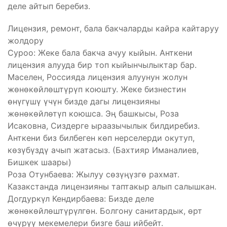
деле айтып беребиз.
Лицензия, ремонт, бала бакчаларды кайра кайтаруу
жолдору
Суроо: Жеке бала бакча ачуу кыйын. Анткени
лицензия алууда бир топ кыйынчылыктар бар.
Маселен, Россияда лицензия алуунун жолун
жөнөкөйлөштүрүп коюшту. Жеке бизнестин
өнүгүшү үчүн бизде дагы лицензияны
жөнөкөйлөтүп коюшса. Эң башкысы, Роза
Исаковна, Сиздерге ыраазычылык билдиребиз.
Анткени биз билбеген көп нерселерди окутуп,
көзүбүздү ачып жатасыз. (Бахтияр Иманалиев,
Бишкек шаары)
Роза Отунбаева: Жылуу сөзүңүзгө рахмат.
Казакстанда лицензияны таптакыр алып салышкан.
Догдуркүл Кендирбаева: Бизде деле
жөнөкөйлөштүрүлгөн. Болгону санитардык, өрт
өчүрүү мекемелери бизге баш ийбейт.