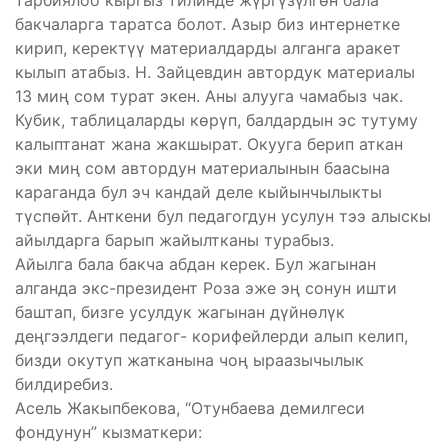
тарбиялоо кыргыз тилинде жүргүзүлгөн бала
бакчаларга таратса болот. Азыр биз интернетке
кирип, керектүү материалдарды алганга аракет
кылып атабыз. Н. Зайцевдин автордук материалы
13 миң сом турат экен. Аны алууга чамабыз чак.
Кубик, таблицаларды көрүп, балдардын эс тутуму
калыптанат жана жакшырат. Окууга берип аткан
эки миң сом автордун материалынын баасына
караганда бул эч кандай деле кыйынчылыкты
түспөйт. Анткени бул педагогдун усулун тээ алыскы
айылдарга барып жайылтканы турабыз.
Айылга бала бакча абдан керек. Бул жагынан
алганда экс-президент Роза эже эң сонун ишти
баштап, бизге усулдук жагынан дүйнөлүк
деңгээлдеги педагог- корифейлерди алып келип,
бизди окутуп жатканына чоң ыраазычылык
билдиребиз.
Асель Жакыпбекова, “Отунбаева демилгеси
фондунун” кызматкери: