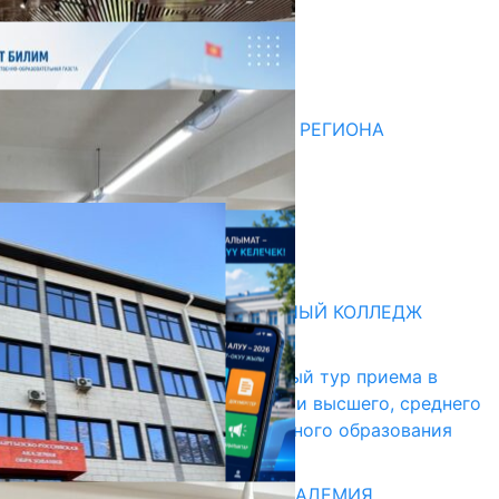
Последние новости
НЕДЕЛЯ В ОБЗОРЕ
07.08.2026
ДЛЯ МЕТОДИСТОВ ЮЖНОГО РЕГИОНА
НАЧАЛОСЬ ОБУЧЕНИЕ
05.08.2026
НЕДЕЛЯ В ОБЗОРЕ
31.07.2026
Абитуриент
БИШКЕКСКИЙ УНИВЕРСАЛЬНЫЙ КОЛЛЕДЖ
17.07.2026
В Кыргызстане начался первый тур приема в
образовательные организации высшего, среднего
и начального профессионального образования
13.07.2026
КЫРГЫЗКО-РОССИЙСКАЯ АКАДЕМИЯ