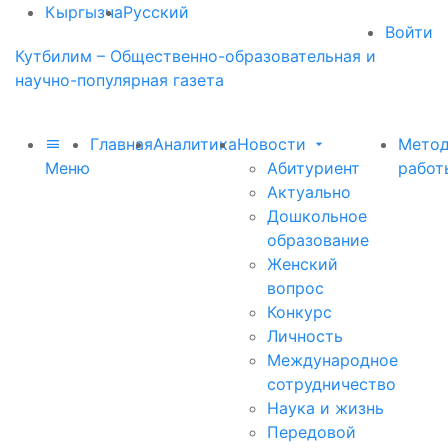
Кыргызча
Русский
Войти
Кутбилим – Общественно-образовательная и
научно-популярная газета
Главная
Аналитика
Новости
Метод
Меню
Абитуриент
работ
Актуально
Дошкольное
образование
Женский
вопрос
Конкурс
Личность
Международное
сотрудничество
Наука и жизнь
Передовой