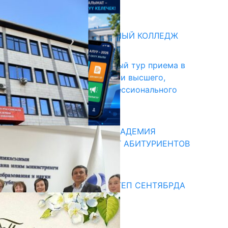
31.07.2026
битуриент
БИШКЕКСКИЙ УНИВЕРСАЛЬНЫЙ КОЛЛЕДЖ
17.07.2026
В Кыргызстане начался первый тур приема в
образовательные организации высшего,
среднего и начального профессионального
образования
13.07.2026
КЫРГЫЗКО-РОССИЙСКАЯ АКАДЕМИЯ
ОБРАЗОВАНИЯ ПРИГЛАШАЕТ АБИТУРИЕНТОВ
10.07.2026
едиа
СУЗАКТА 750 ОРУНДУУ МЕКТЕП СЕНТЯБРДА
ПАЙДАЛАНУУГА БЕРИЛЕТ
07.08.2025
Улуу Жеңиштин жандуу сөзү