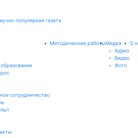
аучно-популярная газета
Методические работы
Медиа
О н
Аудио
Видео
 образование
Фото
прос
ное сотрудничество
нь
опыт
факты