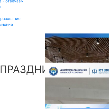
 - отвечаем
я
разование
мнение
 ПРАЗДНИКОМ
П