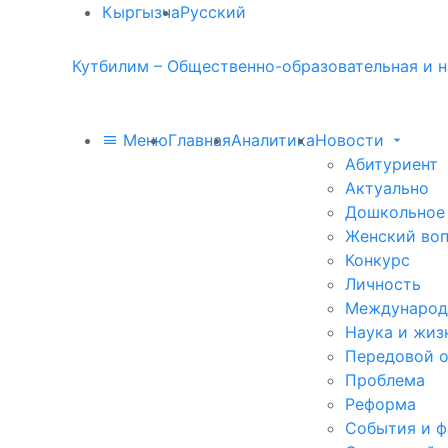
Кыргызча
Русский
Кутбилим – Общественно-образовательная и н
Меню
Главная
Аналитика
Новости
Абитуриент
Актуально
Дошкольное
Женский во
Конкурс
Личность
Международ
Наука и жиз
Передовой 
Проблема
Реформа
События и 