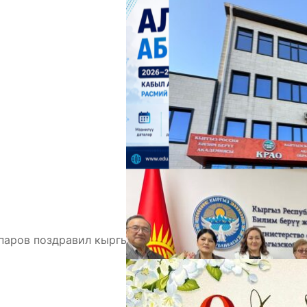
А
М
аров поздравил кыргызстанцев с Днем знаний.