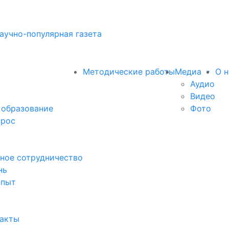
аучно-популярная газета
Методические работы
Медиа
О н
Аудио
Видео
 образование
Фото
прос
ное сотрудничество
нь
опыт
факты