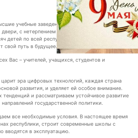
высшие учебные заведения и другие
 двери, с нетерпением ожидая наше будущее
сяч детей по всей республике впервые переступят
т свой путь в будущее.
ех Вас – учителей, учащихся, студентов и
 царит эра цифровых технологий, каждая страна
основой развития, и уделяет ей особое внимание.
х тенденций и рассматриваем устойчивое развитие
 направлений государственной политики.
даем все необходимые условия. В настоящее время
онах республики, строит современные школы с
о вводятся в эксплуатацию.