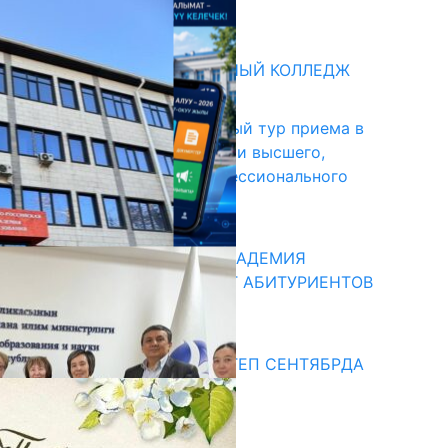
31.07.2026
битуриент
БИШКЕКСКИЙ УНИВЕРСАЛЬНЫЙ КОЛЛЕДЖ
17.07.2026
В Кыргызстане начался первый тур приема в
образовательные организации высшего,
среднего и начального профессионального
образования
13.07.2026
КЫРГЫЗКО-РОССИЙСКАЯ АКАДЕМИЯ
ОБРАЗОВАНИЯ ПРИГЛАШАЕТ АБИТУРИЕНТОВ
10.07.2026
едиа
СУЗАКТА 750 ОРУНДУУ МЕКТЕП СЕНТЯБРДА
ПАЙДАЛАНУУГА БЕРИЛЕТ
07.08.2025
Улуу Жеңиштин жандуу сөзү