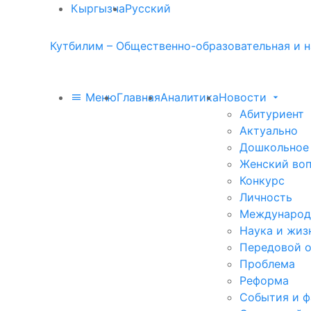
Кыргызча
Русский
Кутбилим – Общественно-образовательная и н
Меню
Главная
Аналитика
Новости
Абитуриент
Актуально
Дошкольное
Женский во
Конкурс
Личность
Международ
Наука и жиз
Передовой 
Проблема
Реформа
События и 