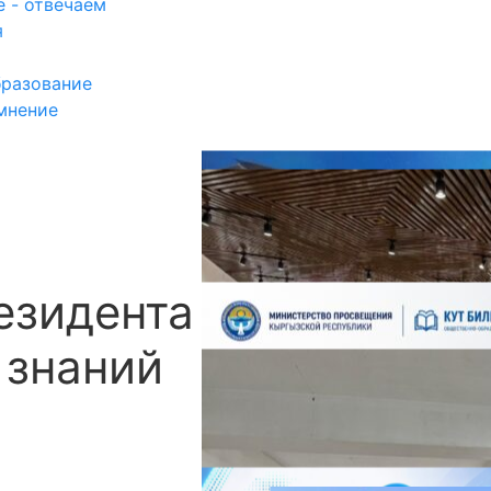
 - отвечаем
я
разование
мнение
езидента Садыра
П
 знаний