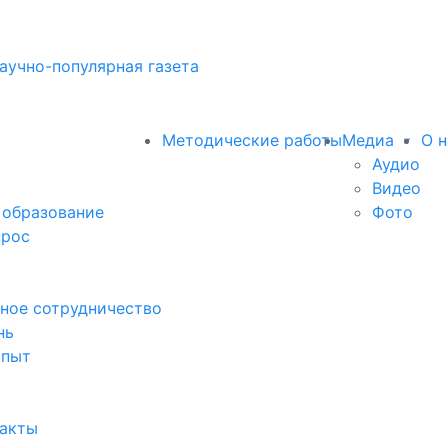
аучно-популярная газета
Методические работы
Медиа
О н
Аудио
Видео
 образование
Фото
прос
ное сотрудничество
нь
опыт
факты