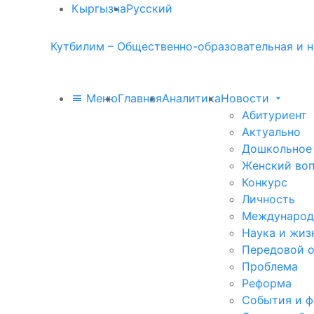
Кыргызча
Русский
Кутбилим – Общественно-образовательная и н
Меню
Главная
Аналитика
Новости
Абитуриент
Актуально
Дошкольное
Женский во
Конкурс
Личность
Международ
Наука и жиз
Передовой 
Проблема
Реформа
События и 