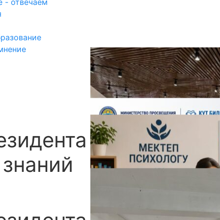
 - отвечаем
я
разование
мнение
езидента Садыра
П
 знаний