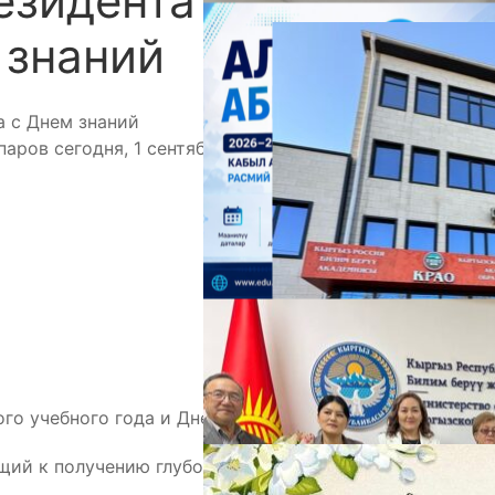
езидента Садыра
 знаний
А
ров сегодня, 1 сентября, поздравил
М
го учебного года и Днем знаний!
ий к получению глубоких знаний во имя светлого