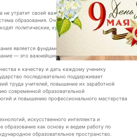
 не утратит своей важности. И в XXI веке главным
тема образования. Очевидно, что только в тех
сходят политические, культурные, экономические и
вания является фундаментом долгосрочного
ование — это важнейший вклад в будущее страны.
чества к качеству и дать каждому ученику
осударство последовательно поддерживает
вий труда учителей, повышение их заработной
тию современной образовательной
логий и повышению профессионального мастерства
ехнологий, искусственного интеллекта и
 образование как основу и ведем работу по
ждународное образовательное пространство.