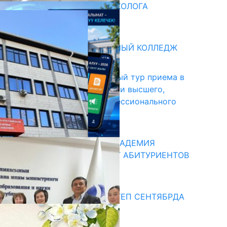
ВВЕДЕНА ДОЛЖНОСТЬ ПСИХОЛОГА
31.07.2026
битуриент
БИШКЕКСКИЙ УНИВЕРСАЛЬНЫЙ КОЛЛЕДЖ
17.07.2026
В Кыргызстане начался первый тур приема в
образовательные организации высшего,
среднего и начального профессионального
образования
13.07.2026
КЫРГЫЗКО-РОССИЙСКАЯ АКАДЕМИЯ
ОБРАЗОВАНИЯ ПРИГЛАШАЕТ АБИТУРИЕНТОВ
10.07.2026
едиа
СУЗАКТА 750 ОРУНДУУ МЕКТЕП СЕНТЯБРДА
ПАЙДАЛАНУУГА БЕРИЛЕТ
07.08.2025