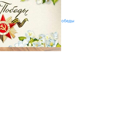
Улуу Жеңиштин жандуу сөзү
29.04.2025
Награды в преддверии Дня Победы
29.04.2025