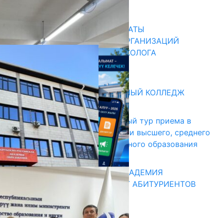
31.07.2026
В ПРИМЕРНЫЕ ТИПОВЫЕ ШТАТЫ
ОБЩЕОБРАЗОВАТЕЛЬНЫХ ОРГАНИЗАЦИЙ
ВВЕДЕНА ДОЛЖНОСТЬ ПСИХОЛОГА
31.07.2026
Абитуриент
БИШКЕКСКИЙ УНИВЕРСАЛЬНЫЙ КОЛЛЕДЖ
17.07.2026
В Кыргызстане начался первый тур приема в
образовательные организации высшего, среднего
и начального профессионального образования
13.07.2026
КЫРГЫЗКО-РОССИЙСКАЯ АКАДЕМИЯ
ОБРАЗОВАНИЯ ПРИГЛАШАЕТ АБИТУРИЕНТОВ
10.07.2026
Медиа