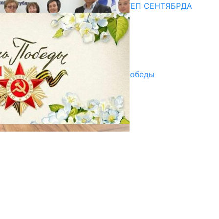
СУЗАКТА 750 ОРУНДУУ МЕКТЕП СЕНТЯБРДА
ПАЙДАЛАНУУГА БЕРИЛЕТ
07.08.2025
Улуу Жеңиштин жандуу сөзү
29.04.2025
Награды в преддверии Дня Победы
29.04.2025