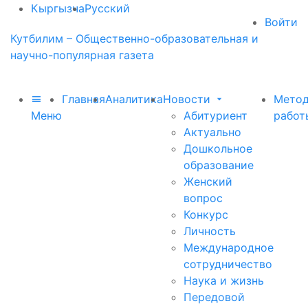
Кыргызча
Русский
Войти
Кутбилим – Общественно-образовательная и
научно-популярная газета
Главная
Аналитика
Новости
Метод
Меню
Абитуриент
работ
Актуально
Дошкольное
образование
Женский
вопрос
Конкурс
Личность
Международное
сотрудничество
Наука и жизнь
Передовой