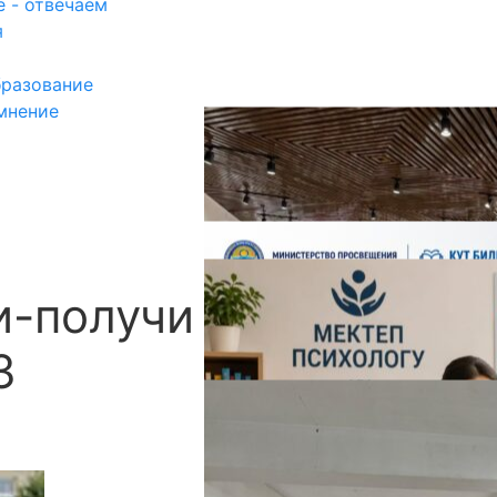
 - отвечаем
я
разование
мнение
-получи льготы для
П
З