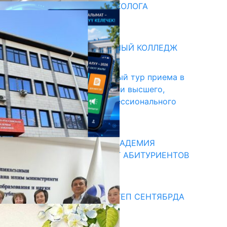
ВВЕДЕНА ДОЛЖНОСТЬ ПСИХОЛОГА
31.07.2026
битуриент
БИШКЕКСКИЙ УНИВЕРСАЛЬНЫЙ КОЛЛЕДЖ
17.07.2026
В Кыргызстане начался первый тур приема в
образовательные организации высшего,
среднего и начального профессионального
образования
13.07.2026
КЫРГЫЗКО-РОССИЙСКАЯ АКАДЕМИЯ
ОБРАЗОВАНИЯ ПРИГЛАШАЕТ АБИТУРИЕНТОВ
10.07.2026
едиа
СУЗАКТА 750 ОРУНДУУ МЕКТЕП СЕНТЯБРДА
ПАЙДАЛАНУУГА БЕРИЛЕТ
07.08.2025