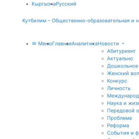
Кыргызча
Русский
Кутбилим – Общественно-образовательная и н
Меню
Главная
Аналитика
Новости
Абитуриент
Актуально
Дошкольное
Женский во
Конкурс
Личность
Международ
Наука и жиз
Передовой 
Проблема
Реформа
События и 