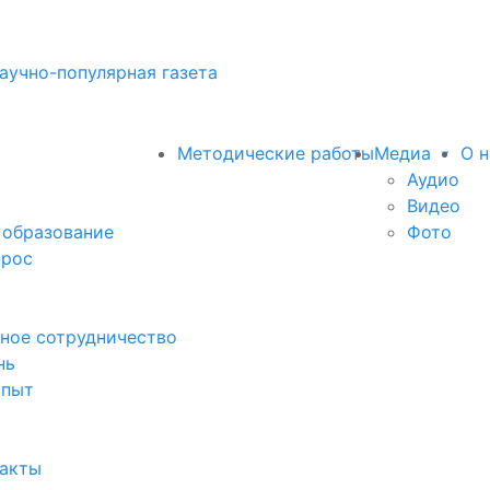
аучно-популярная газета
Методические работы
Медиа
О н
Аудио
Видео
 образование
Фото
прос
ное сотрудничество
нь
опыт
факты