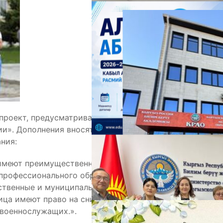
А
проект, предусматривающий внесение изменений в
и». Дополнения вносятся в статью 41, которая
ния:
имеют преимущественное право поступления в
 профессионального образования в Кыргызской
М
рственные и муниципальные организации
ица имеют право на снижение оплаты за обучение в
 военнослужащих.».