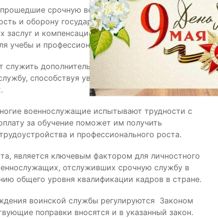
 прошедшие срочную военную службу, вносят
ость и оборону государства. Предоставление
х заслуг и компенсацией за время, проведенное на
ля учебы и профессионального развития.
т служить дополнительным стимулом для
службу, способствуя увеличению числа
.
многие военнослужащие испытывают трудности с
 оплату за обучение поможет им получить
трудоустройства и профессионального роста.
та, является ключевым фактором для личностного
оеннослужащих, отслуживших срочную службу в
нию общего уровня квалификации кадров в стране.
ождения воинской службы регулируются Законом
твующие поправки вносятся и в указанный закон.