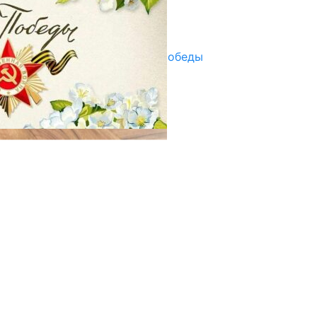
Улуу Жеңиштин жандуу сөзү
29.04.2025
Награды в преддверии Дня Победы
29.04.2025