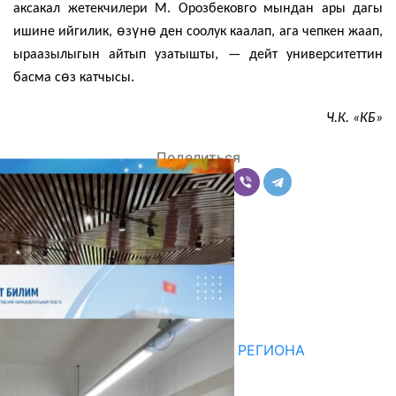
аксакал жетекчилери М. Орозбековго мындан ары дагы
ө
ү
ө
ишине ийгилик,
з
н
ден соолук каалап, ага чепкен жаап,
ыраазылыгын айтып узатышты, — дейт университеттин
ө
басма с
з катчысы.
Ч.К. «КБ»
Поделиться
Комментарии
Последние новости
НЕДЕЛЯ В ОБЗОРЕ
07.08.2026
ДЛЯ МЕТОДИСТОВ ЮЖНОГО РЕГИОНА
НАЧАЛОСЬ ОБУЧЕНИЕ
05.08.2026