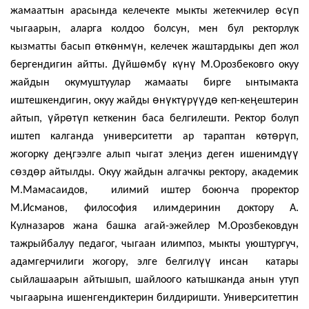
ө
ү
жамааттын арасында келечекте мыкты жетекчилер
с
п
чыгаарын, аларга колдоо болсун, мен бул ректорлук
ө
ө
ү
кызматты басып
тк
нм
н, келечек жаштардыкы деп жол
ү
ө
ү
ү
ү
бергендигин айтты. Д
йш
мб
к
н
М.Орозбековго окуу
жайдын окумуштуулар жамааты бирге ынтымакта
ө
ү
ү
үү
ө
ӊ
иштешкендигин, окуу жайды
н
кт
р
д
кеп-ке
ештерин
ү
ө
ү
айтып,
йр
т
п кеткенин баса белгилешти. Ректор болуп
ө
ө
ү
иштеп калганда университетти ар тараптан к
т
р
п,
ӊ
ӊ
үү
жогорку де
гээлге алып чыгат эле
из деген ишенимд
ө
ө
с
зд
р айтылды. Окуу жайдын алгачкы ректору, академик
М.Мамасаидов, илимий иштер боюнча проректор
М.Исманов, философия илимдеринин доктору А.
Кулназаров жана башка агай-эжейлер М.Орозбековдун
тажрыйбалуу педагог, чыгаан илимпоз, мыкты уюштургуч,
үү
адамгерчилиги жогору, элге белгил
инсан катары
сыйлашаарын айтышып, шайлоого катышканда анын утуп
чыгаарына ишенгендиктерин билдиришти. Университеттин