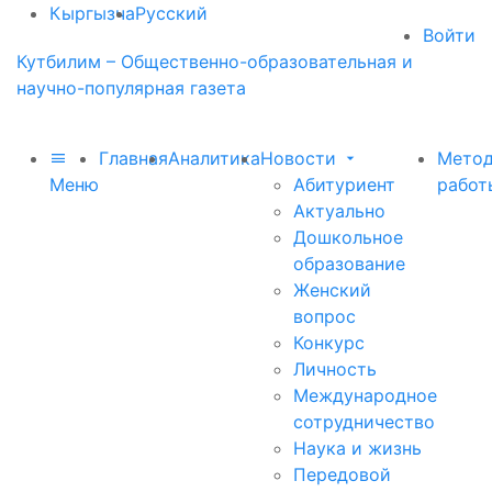
Кыргызча
Русский
Войти
Кутбилим – Общественно-образовательная и
научно-популярная газета
Главная
Аналитика
Новости
Метод
Меню
Абитуриент
работ
Актуально
Дошкольное
образование
Женский
вопрос
Конкурс
Личность
Международное
сотрудничество
Наука и жизнь
Передовой