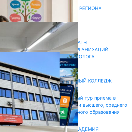
Последние новости
ДЛЯ МЕТОДИСТОВ ЮЖНОГО РЕГИОНА
НАЧАЛОСЬ ОБУЧЕНИЕ
05.08.2026
31.07.2026
В ПРИМЕРНЫЕ ТИПОВЫЕ ШТАТЫ
ОБЩЕОБРАЗОВАТЕЛЬНЫХ ОРГАНИЗАЦИЙ
ВВЕДЕНА ДОЛЖНОСТЬ ПСИХОЛОГА
31.07.2026
Абитуриент
БИШКЕКСКИЙ УНИВЕРСАЛЬНЫЙ КОЛЛЕДЖ
17.07.2026
В Кыргызстане начался первый тур приема в
образовательные организации высшего, среднего
и начального профессионального образования
13.07.2026
КЫРГЫЗКО-РОССИЙСКАЯ АКАДЕМИЯ