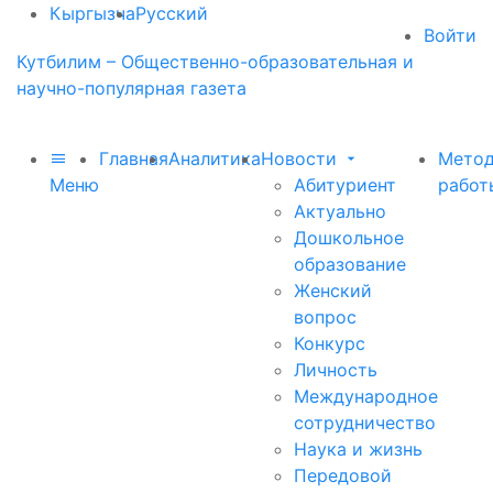
Кыргызча
Русский
Войти
Кутбилим – Общественно-образовательная и
научно-популярная газета
Главная
Аналитика
Новости
Метод
Меню
Абитуриент
работ
Актуально
Дошкольное
образование
Женский
вопрос
Конкурс
Личность
Международное
сотрудничество
Наука и жизнь
Передовой