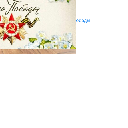
Улуу Жеңиштин жандуу сөзү
29.04.2025
Награды в преддверии Дня Победы
29.04.2025