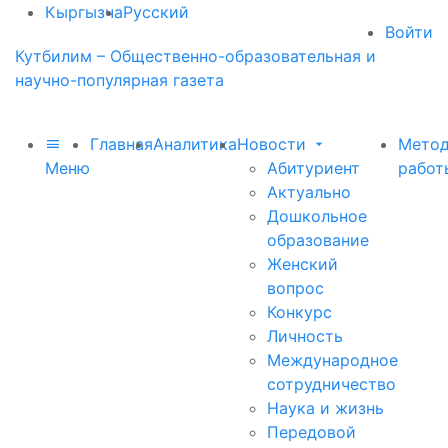
Кыргызча
Русский
Войти
Кутбилим – Общественно-образовательная и
научно-популярная газета
Главная
Аналитика
Новости
Метод
Меню
Абитуриент
работ
Актуально
Дошкольное
образование
Женский
вопрос
Конкурс
Личность
Международное
сотрудничество
Наука и жизнь
Передовой