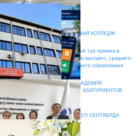
НЕДЕЛЯ В ОБЗОРЕ
31.07.2026
Абитуриент
БИШКЕКСКИЙ УНИВЕРСАЛЬНЫЙ КОЛЛЕДЖ
17.07.2026
В Кыргызстане начался первый тур приема в
образовательные организации высшего, среднего
и начального профессионального образования
13.07.2026
КЫРГЫЗКО-РОССИЙСКАЯ АКАДЕМИЯ
ОБРАЗОВАНИЯ ПРИГЛАШАЕТ АБИТУРИЕНТОВ
10.07.2026
Медиа
СУЗАКТА 750 ОРУНДУУ МЕКТЕП СЕНТЯБРДА
ПАЙДАЛАНУУГА БЕРИЛЕТ
07.08.2025