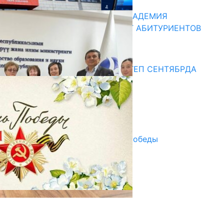
КЫРГЫЗКО-РОССИЙСКАЯ АКАДЕМИЯ
ОБРАЗОВАНИЯ ПРИГЛАШАЕТ АБИТУРИЕНТОВ
10.07.2026
Медиа
СУЗАКТА 750 ОРУНДУУ МЕКТЕП СЕНТЯБРДА
ПАЙДАЛАНУУГА БЕРИЛЕТ
07.08.2025
Улуу Жеңиштин жандуу сөзү
29.04.2025
Награды в преддверии Дня Победы
29.04.2025