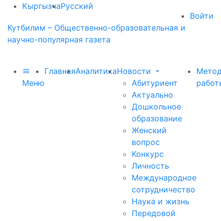
Кыргызча
Русский
Войти
Кутбилим – Общественно-образовательная и
научно-популярная газета
Главная
Аналитика
Новости
Метод
Меню
Абитуриент
работ
Актуально
Дошкольное
образование
Женский
вопрос
Конкурс
Личность
Международное
сотрудничество
Наука и жизнь
Передовой