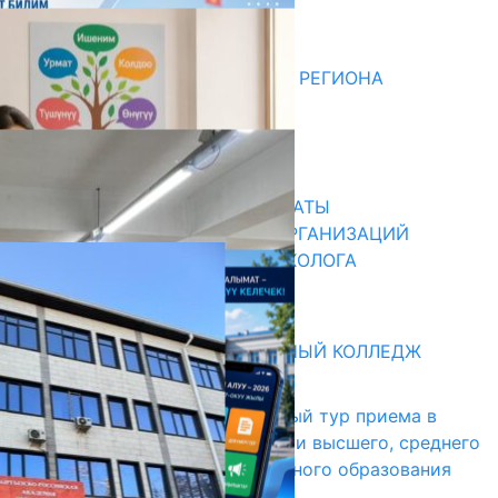
Последние новости
ДЛЯ МЕТОДИСТОВ ЮЖНОГО РЕГИОНА
НАЧАЛОСЬ ОБУЧЕНИЕ
05.08.2026
31.07.2026
В ПРИМЕРНЫЕ ТИПОВЫЕ ШТАТЫ
ОБЩЕОБРАЗОВАТЕЛЬНЫХ ОРГАНИЗАЦИЙ
ВВЕДЕНА ДОЛЖНОСТЬ ПСИХОЛОГА
31.07.2026
Абитуриент
БИШКЕКСКИЙ УНИВЕРСАЛЬНЫЙ КОЛЛЕДЖ
17.07.2026
В Кыргызстане начался первый тур приема в
образовательные организации высшего, среднего
и начального профессионального образования
13.07.2026