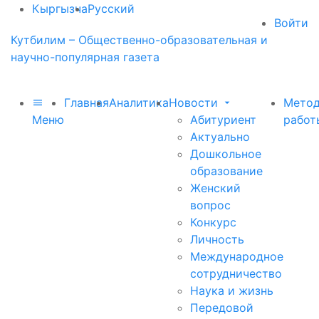
Кыргызча
Русский
Войти
Кутбилим – Общественно-образовательная и
научно-популярная газета
Главная
Аналитика
Новости
Метод
Меню
Абитуриент
работ
Актуально
Дошкольное
образование
Женский
вопрос
Конкурс
Личность
Международное
сотрудничество
Наука и жизнь
Передовой