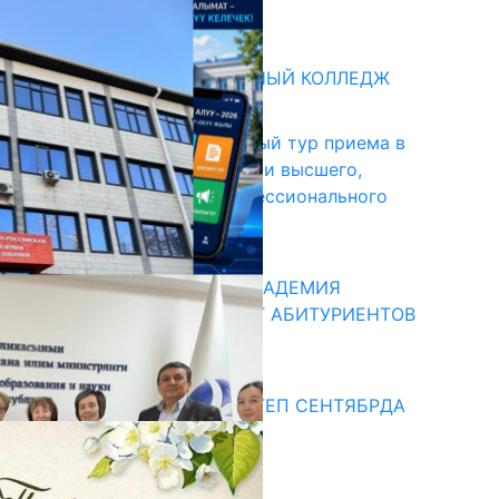
31.07.2026
битуриент
БИШКЕКСКИЙ УНИВЕРСАЛЬНЫЙ КОЛЛЕДЖ
17.07.2026
В Кыргызстане начался первый тур приема в
образовательные организации высшего,
среднего и начального профессионального
образования
13.07.2026
КЫРГЫЗКО-РОССИЙСКАЯ АКАДЕМИЯ
ОБРАЗОВАНИЯ ПРИГЛАШАЕТ АБИТУРИЕНТОВ
10.07.2026
едиа
СУЗАКТА 750 ОРУНДУУ МЕКТЕП СЕНТЯБРДА
ПАЙДАЛАНУУГА БЕРИЛЕТ
07.08.2025
Улуу Жеңиштин жандуу сөзү