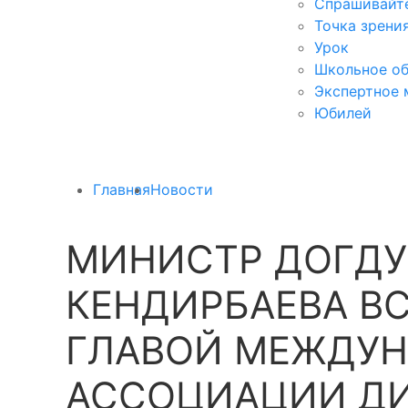
Спрашивайте
Точка зрени
Урок
Школьное об
Экспертное 
Юбилей
Главная
Новости
МИНИСТР ДОГДУ
КЕНДИРБАЕВА В
ГЛАВОЙ МЕЖДУ
АССОЦИАЦИИ ДИ