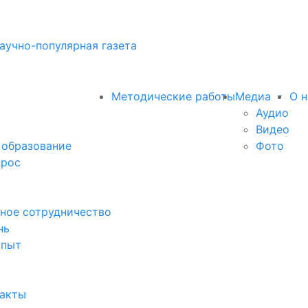
аучно-популярная газета
Методические работы
Медиа
О н
Аудио
Видео
 образование
Фото
прос
ное сотрудничество
нь
опыт
факты