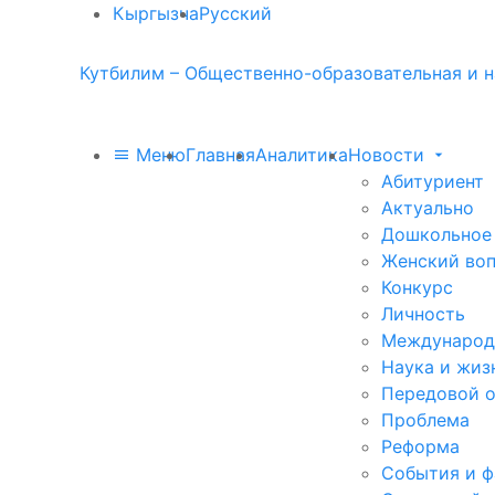
Кыргызча
Русский
Кутбилим – Общественно-образовательная и н
Меню
Главная
Аналитика
Новости
Абитуриент
Актуально
Дошкольное
Женский во
Конкурс
Личность
Международ
Наука и жиз
Передовой 
Проблема
Реформа
События и 