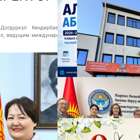
А
огдуркүл Кендирбаева встретилась с главой
л, ведущим международным консультантом сферы
М