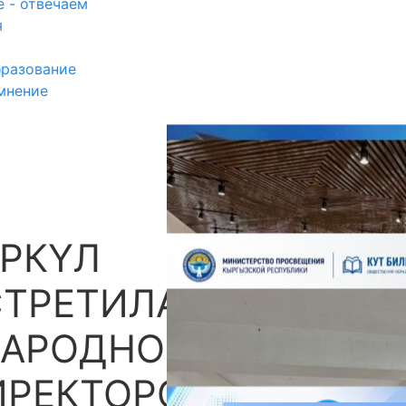
 - отвечаем
я
разование
мнение
РКҮЛ
П
СТРЕТИЛАСЬ С
НАРОДНОЙ
РЕКТОРОВ ШКОЛ