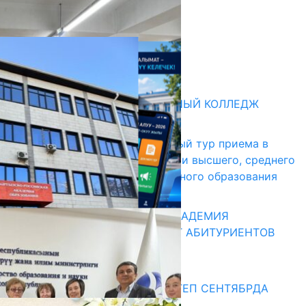
НАЧАЛОСЬ ОБУЧЕНИЕ
05.08.2026
НЕДЕЛЯ В ОБЗОРЕ
31.07.2026
Абитуриент
БИШКЕКСКИЙ УНИВЕРСАЛЬНЫЙ КОЛЛЕДЖ
17.07.2026
В Кыргызстане начался первый тур приема в
образовательные организации высшего, среднего
и начального профессионального образования
13.07.2026
КЫРГЫЗКО-РОССИЙСКАЯ АКАДЕМИЯ
ОБРАЗОВАНИЯ ПРИГЛАШАЕТ АБИТУРИЕНТОВ
10.07.2026
Медиа
СУЗАКТА 750 ОРУНДУУ МЕКТЕП СЕНТЯБРДА
ПАЙДАЛАНУУГА БЕРИЛЕТ