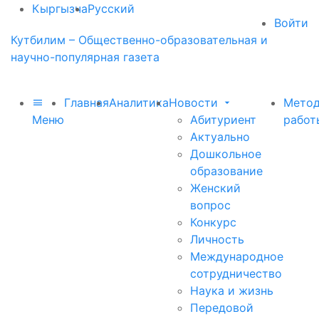
Кыргызча
Русский
Войти
Кутбилим – Общественно-образовательная и
научно-популярная газета
Главная
Аналитика
Новости
Метод
Меню
Абитуриент
работ
Актуально
Дошкольное
образование
Женский
вопрос
Конкурс
Личность
Международное
сотрудничество
Наука и жизнь
Передовой