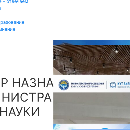
 - отвечаем
я
разование
мнение
Р НАЗНАЧЕН
П
ИНИСТРА
 НАУКИ