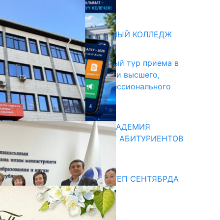
31.07.2026
битуриент
БИШКЕКСКИЙ УНИВЕРСАЛЬНЫЙ КОЛЛЕДЖ
17.07.2026
В Кыргызстане начался первый тур приема в
образовательные организации высшего,
среднего и начального профессионального
образования
13.07.2026
КЫРГЫЗКО-РОССИЙСКАЯ АКАДЕМИЯ
ОБРАЗОВАНИЯ ПРИГЛАШАЕТ АБИТУРИЕНТОВ
10.07.2026
едиа
СУЗАКТА 750 ОРУНДУУ МЕКТЕП СЕНТЯБРДА
ПАЙДАЛАНУУГА БЕРИЛЕТ
07.08.2025
Улуу Жеңиштин жандуу сөзү