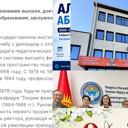
зование высшее, доктор педагогических наук,
А
бразования, заслуженный работник образования
осударственном институте физической культуры
учебу с дипломом с отличием. Обучался в очной
ндидата педагогических наук присуждена в 1982
ии системы высшего физкультурного образования
ое пространство подготовил докторскую
998 году. С 1979 по 1981 год служил в рядах
 1984 году, профессора – в 1992 году.
1979 года, будучи преподавателем, старшим
М
кафедре “Теории физической культуры”, совмещая
(1984-1988 гг.). Руководящей деятельности
ость первого проректора (1988-1992 гг.), в
 ректора, руководя коллективом института в
вской революции преподавал в Казахском институте