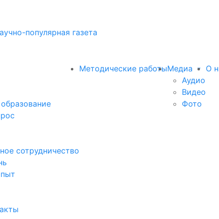
аучно-популярная газета
Методические работы
Медиа
О н
Аудио
Видео
 образование
Фото
прос
ное сотрудничество
нь
опыт
факты