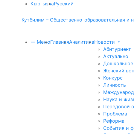
Кыргызча
Русский
Кутбилим – Общественно-образовательная и н
Меню
Главная
Аналитика
Новости
Абитуриент
Актуально
Дошкольное
Женский во
Конкурс
Личность
Международ
Наука и жиз
Передовой 
Проблема
Реформа
События и 