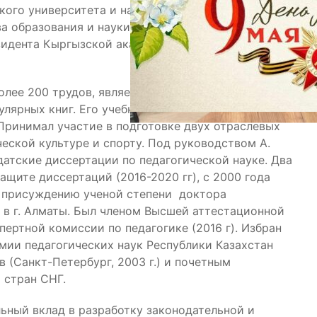
кого университета и начальником управления
а образования и науки Кыргызской Республики. С
зидента Кыргызской академии образования,
олее 200 трудов, является автором 3-х
улярных книг. Его учебник “Теория спорта”
 Принимал участие в подготовке двух отраслевых
еской культуре и спорту. Под руководством А.
атские диссертации по педагогической науке. Два
ащите диссертаций (2016-2020 гг), с 2000 года
о присуждению ученой степени доктора
D в г. Алматы. Был членом Высшей аттестационной
пертной комиссии по педагогике (2016 г). Избран
ии педагогических наук Республики Казахстан
в (Санкт-Петербург, 2003 г.) и почетным
 стран СНГ.
льный вклад в разработку законодательной и