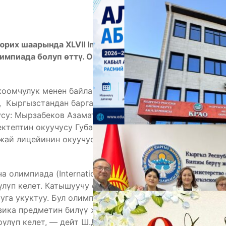
А
х шаарында XLVII International Physics Olympiad
лимпиада болуп өттү. Олимпиадага дүйнөнүн 90
н коомчулук менен байланыш координатору
, Кыргызстандан барган команданы “Себат” эл
су: Мырзабеков Азамат, Сагымбаев Алымбек,
ктептин окуучусу Губарченко Михаил түздү.
ай лицейинин окуучусу Садиков Артур 3-орунду
М
импиада (International Physics Olympiad) 1967-
үп келет. Катышуучу өлкө беш окуучудан турган
га укуктуу. Бул олимпиада түрдүү
зика предметин билүү жана анын ыкмаларын
лүп келет, — дейт Ш.Дубанаева.