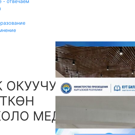
 - отвечаем
я
разование
мнение
 ОКУУЧУ
П
ТКӨН
ОЛО МЕДАЛГА ЭЭ