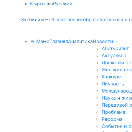
Кыргызча
Русский
Кутбилим – Общественно-образовательная и н
Меню
Главная
Аналитика
Новости
Абитуриент
Актуально
Дошкольное
Женский во
Конкурс
Личность
Международ
Наука и жиз
Передовой 
Проблема
Реформа
События и 