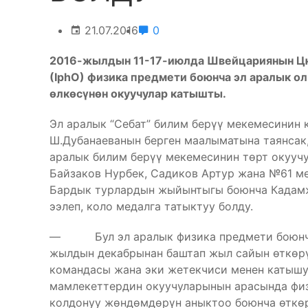
21.07.2016
0
2016-жылдын 11-17-июлда Швейцариянын Цюри
(IphO) физика предмети боюнча эл аралык о
өлкөсүнөн окуучулар катышты.
Эл аралык “Себат” билим берүү мекемесини
Ш.Дубанаеванын берген маалыматына таянсак
аралык билим берүү мекемесинин төрт окуучу
Байзаков Нурбек, Садиков Артур жана №61 ме
Бардык турлардын жыйынтыгы боюнча Кадамж
ээлеп, коло медалга татыктуу болду.
— Бул эл аралык физика предмети боюнча ол
жылдын декабрынан баштап жыл сайын өткөрүл
командасы жана эки жетекчиси менен катышуу
мамлекеттердин окуучуларынын арасында фи
колдонуу жөндөмдөрүн аныктоо боюнча өткөрү