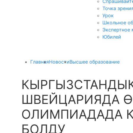
Спрашивайте
Точка зрени
Урок
Школьное об
Экспертное 
Юбилей
Главная
Новости
Высшее образование
КЫРГЫЗСТАНДЫК
ШВЕЙЦАРИЯДА Ө
ОЛИМПИАДАДА К
БОЛДУ