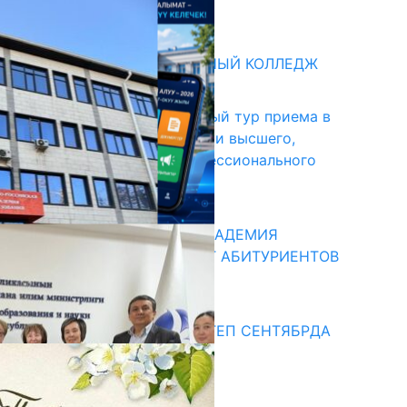
31.07.2026
битуриент
БИШКЕКСКИЙ УНИВЕРСАЛЬНЫЙ КОЛЛЕДЖ
17.07.2026
В Кыргызстане начался первый тур приема в
образовательные организации высшего,
среднего и начального профессионального
образования
13.07.2026
КЫРГЫЗКО-РОССИЙСКАЯ АКАДЕМИЯ
ОБРАЗОВАНИЯ ПРИГЛАШАЕТ АБИТУРИЕНТОВ
10.07.2026
едиа
СУЗАКТА 750 ОРУНДУУ МЕКТЕП СЕНТЯБРДА
ПАЙДАЛАНУУГА БЕРИЛЕТ
07.08.2025
Улуу Жеңиштин жандуу сөзү