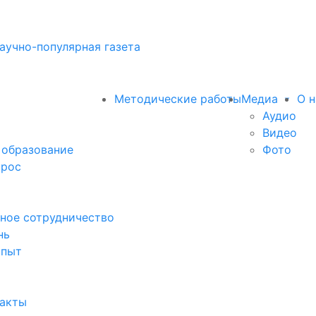
аучно-популярная газета
Методические работы
Медиа
О н
Аудио
Видео
 образование
Фото
прос
ное сотрудничество
нь
опыт
факты