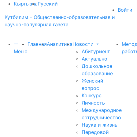
Кыргызча
Русский
Войти
Кутбилим – Общественно-образовательная и
научно-популярная газета
Главная
Аналитика
Новости
Метод
Меню
Абитуриент
работ
Актуально
Дошкольное
образование
Женский
вопрос
Конкурс
Личность
Международное
сотрудничество
Наука и жизнь
Передовой