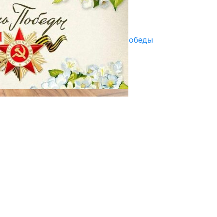
Улуу Жеңиштин жандуу сөзү
29.04.2025
Награды в преддверии Дня Победы
29.04.2025