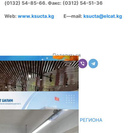
(0132) 54-85-66. Факс: (0312) 54-51-36
Web
:
www
.
ksucta
.
kg
E
—
mail
:
ksucta
@
elcat
.
kg
Поделиться
Комментарии
Последние новости
НЕДЕЛЯ В ОБЗОРЕ
07.08.2026
ДЛЯ МЕТОДИСТОВ ЮЖНОГО РЕГИОНА
НАЧАЛОСЬ ОБУЧЕНИЕ