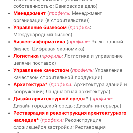
собственностью; Банковское дело)
Менеджмент
(
профиль:
Менеджмент
организации (в строительстве))
Управление б
изнес
ом
(
профиль
:
Международный бизнес)
Бизнес-информатика
(
профил
и
:
Электронный
бизнес, Цифравая экономика)
Логистика
(
профиль:
Логистика и управление
цепями поставок)
Управление качеством
(
профиль:
Управление
качеством строительной продукции)
Архитектура*
(
профили:
Архитектура зданий и
сооружений; Ландшафтная архитектура)
Дизайн архитектурной среды
*
(
профили:
Дизайн городской среды; Дизайн интерьера)
Реставрация и реконструкция архитектурного
наследия*
(
профили:
Реконструкция
сложившейся застройки; Реставрация