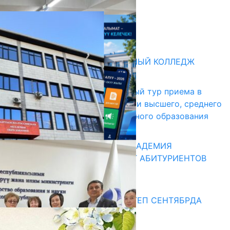
05.08.2026
НЕДЕЛЯ В ОБЗОРЕ
31.07.2026
Абитуриент
БИШКЕКСКИЙ УНИВЕРСАЛЬНЫЙ КОЛЛЕДЖ
17.07.2026
В Кыргызстане начался первый тур приема в
образовательные организации высшего, среднего
и начального профессионального образования
13.07.2026
КЫРГЫЗКО-РОССИЙСКАЯ АКАДЕМИЯ
ОБРАЗОВАНИЯ ПРИГЛАШАЕТ АБИТУРИЕНТОВ
10.07.2026
Медиа
СУЗАКТА 750 ОРУНДУУ МЕКТЕП СЕНТЯБРДА
ПАЙДАЛАНУУГА БЕРИЛЕТ
07.08.2025