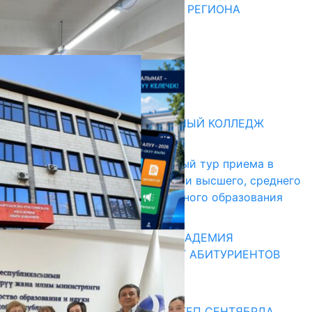
ДЛЯ МЕТОДИСТОВ ЮЖНОГО РЕГИОНА
НАЧАЛОСЬ ОБУЧЕНИЕ
05.08.2026
НЕДЕЛЯ В ОБЗОРЕ
31.07.2026
Абитуриент
БИШКЕКСКИЙ УНИВЕРСАЛЬНЫЙ КОЛЛЕДЖ
17.07.2026
В Кыргызстане начался первый тур приема в
образовательные организации высшего, среднего
и начального профессионального образования
13.07.2026
КЫРГЫЗКО-РОССИЙСКАЯ АКАДЕМИЯ
ОБРАЗОВАНИЯ ПРИГЛАШАЕТ АБИТУРИЕНТОВ
10.07.2026
Медиа
СУЗАКТА 750 ОРУНДУУ МЕКТЕП СЕНТЯБРДА