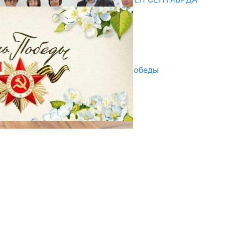
ПАЙДАЛАНУУГА БЕРИЛЕТ
07.08.2025
Улуу Жеңиштин жандуу сөзү
29.04.2025
Награды в преддверии Дня Победы
29.04.2025