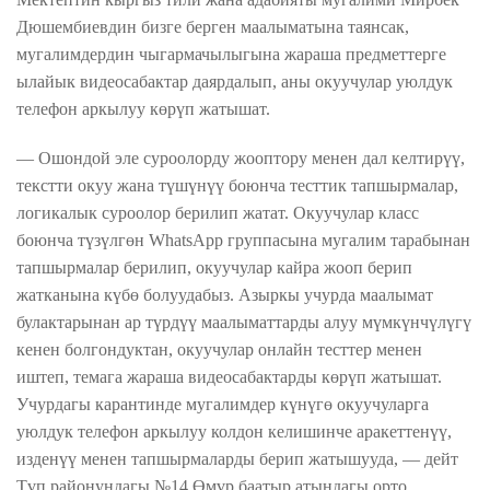
Дюшембиевдин бизге берген маалыматына таянсак,
мугалимдердин
чыгармачылыгына жараша предметтерге
ылайык видеосабактар даярдалып,
аны
окуучулар уюлдук
телефон аркылуу көрүп жатышат.
— Ошондой эле суроолорду жооптору менен дал келтирүү,
текстти окуу жана түшүнүү боюнча тесттик тапшырмалар,
логикалык суроолор берилип
жатат
. Окуучулар класс
боюнча түзүлгөн
WhatsApp
группа
сына
мугалим тарабынан
тапшырмалар берилип, окуучулар кайра жооп берип
жатканына күбө болуудабыз
. Азыркы учурда маалымат
булактарынан ар түрдүү маалыматтарды алуу мүмкүнчүлүгү
кенен болгондуктан, окуучулар онлайн тесттер менен
иштеп, темага жараша видеосабактарды көрүп жатышат.
Учурдагы карантинде мугалимдер күнүгө окуучуларга
уюлдук телефон аркылуу колдон келишинче аракеттенүү,
изденүү менен тапшырмаларды берип жатышууда
, — дейт
Түп районундагы
№14 Өмүр баатыр атындагы орто