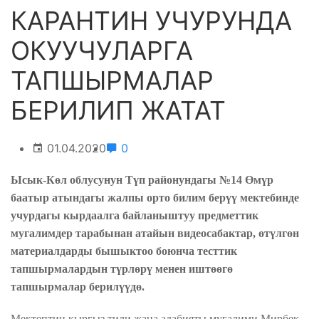
КАРАНТИН УЧУРУНДА
ОКУУЧУЛАРГА
ТАПШЫРМАЛАР
БЕРИЛИП ЖАТАТ
01.04.2020
0
Ысык-Көл облусунун Түп районундагы №14 Өмүр
баатыр атындагы жалпы орто билим берүү мектебинде
учурдагы кырдаалга байланыштуу предметтик
мугалимдер тарабынан атайын видеосабактар, өтүлгөн
материалдарды бышыктоо боюнча тесттик
тапшырмалардын түрлөрү менен иштөөгө
тапшырмалар берилүүдө.
Мектептин кыргыз тили жана адабияты му
га
лими Мирбек