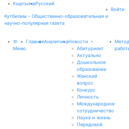
Кыргызча
Русский
Войти
Кутбилим – Общественно-образовательная и
научно-популярная газета
Главная
Аналитика
Новости
Метод
Меню
Абитуриент
работ
Актуально
Дошкольное
образование
Женский
вопрос
Конкурс
Личность
Международное
сотрудничество
Наука и жизнь
Передовой