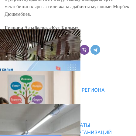
мектебинин кыргыз тили жана адабияты мугалими Мирбек
Дюшембиев.
Гүлнара Алыбаева, «Кут Билим»
Поделиться
Комментарии
Последние новости
ДЛЯ МЕТОДИСТОВ ЮЖНОГО РЕГИОНА
НАЧАЛОСЬ ОБУЧЕНИЕ
05.08.2026
31.07.2026
В ПРИМЕРНЫЕ ТИПОВЫЕ ШТАТЫ
ОБЩЕОБРАЗОВАТЕЛЬНЫХ ОРГАНИЗАЦИЙ