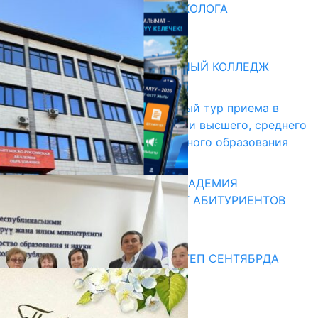
ВВЕДЕНА ДОЛЖНОСТЬ ПСИХОЛОГА
31.07.2026
Абитуриент
БИШКЕКСКИЙ УНИВЕРСАЛЬНЫЙ КОЛЛЕДЖ
17.07.2026
В Кыргызстане начался первый тур приема в
образовательные организации высшего, среднего
и начального профессионального образования
13.07.2026
КЫРГЫЗКО-РОССИЙСКАЯ АКАДЕМИЯ
ОБРАЗОВАНИЯ ПРИГЛАШАЕТ АБИТУРИЕНТОВ
10.07.2026
Медиа
СУЗАКТА 750 ОРУНДУУ МЕКТЕП СЕНТЯБРДА
ПАЙДАЛАНУУГА БЕРИЛЕТ
07.08.2025
Улуу Жеңиштин жандуу сөзү