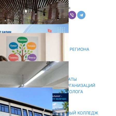
Поделиться
Комментарии
Последние новости
ДЛЯ МЕТОДИСТОВ ЮЖНОГО РЕГИОНА
НАЧАЛОСЬ ОБУЧЕНИЕ
05.08.2026
31.07.2026
В ПРИМЕРНЫЕ ТИПОВЫЕ ШТАТЫ
ОБЩЕОБРАЗОВАТЕЛЬНЫХ ОРГАНИЗАЦИЙ
ВВЕДЕНА ДОЛЖНОСТЬ ПСИХОЛОГА
31.07.2026
Абитуриент
БИШКЕКСКИЙ УНИВЕРСАЛЬНЫЙ КОЛЛЕДЖ