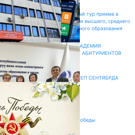
17.07.2026
В Кыргызстане начался первый тур приема в
образовательные организации высшего, среднего
и начального профессионального образования
13.07.2026
КЫРГЫЗКО-РОССИЙСКАЯ АКАДЕМИЯ
ОБРАЗОВАНИЯ ПРИГЛАШАЕТ АБИТУРИЕНТОВ
10.07.2026
Медиа
СУЗАКТА 750 ОРУНДУУ МЕКТЕП СЕНТЯБРДА
ПАЙДАЛАНУУГА БЕРИЛЕТ
07.08.2025
Улуу Жеңиштин жандуу сөзү
29.04.2025
Награды в преддверии Дня Победы
29.04.2025