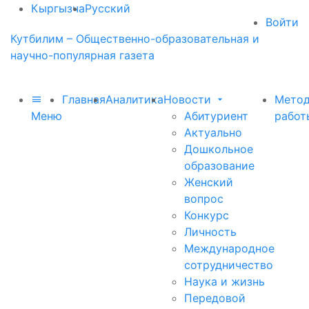
Кыргызча
Русский
Войти
Кутбилим – Общественно-образовательная и
научно-популярная газета
Главная
Аналитика
Новости
Метод
Меню
Абитуриент
работ
Актуально
Дошкольное
образование
Женский
вопрос
Конкурс
Личность
Международное
сотрудничество
Наука и жизнь
Передовой