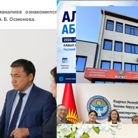
маналиев ознакомился с деятельностью Жалал-
. Б. Осмонова.
А
М