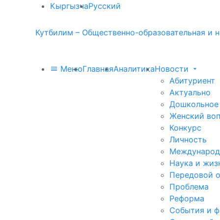
Кыргызча
Русский
Кутбилим – Общественно-образовательная и н
Меню
Главная
Аналитика
Новости
Абитуриент
Актуально
Дошкольное
Женский во
Конкурс
Личность
Международ
Наука и жиз
Передовой 
Проблема
Реформа
События и 