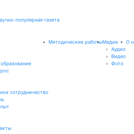
аучно-популярная газета
Методические работы
Медиа
О н
Аудио
Видео
 образование
Фото
прос
ное сотрудничество
нь
опыт
факты