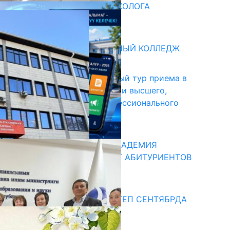
ВВЕДЕНА ДОЛЖНОСТЬ ПСИХОЛОГА
31.07.2026
битуриент
БИШКЕКСКИЙ УНИВЕРСАЛЬНЫЙ КОЛЛЕДЖ
17.07.2026
В Кыргызстане начался первый тур приема в
образовательные организации высшего,
среднего и начального профессионального
образования
13.07.2026
КЫРГЫЗКО-РОССИЙСКАЯ АКАДЕМИЯ
ОБРАЗОВАНИЯ ПРИГЛАШАЕТ АБИТУРИЕНТОВ
10.07.2026
едиа
СУЗАКТА 750 ОРУНДУУ МЕКТЕП СЕНТЯБРДА
ПАЙДАЛАНУУГА БЕРИЛЕТ
07.08.2025