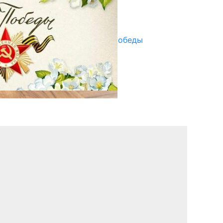
Улуу Жеңиштин жандуу сөзү
29.04.2025
Награды в преддверии Дня Победы
29.04.2025