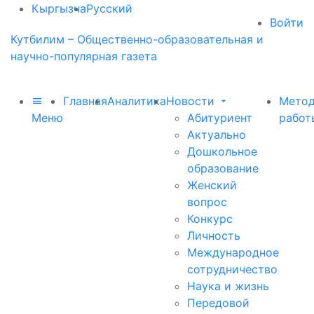
Кыргызча
Русский
Войти
Кутбилим – Общественно-образовательная и
научно-популярная газета
Главная
Аналитика
Новости
Метод
Меню
Абитуриент
работ
Актуально
Дошкольное
образование
Женский
вопрос
Конкурс
Личность
Международное
сотрудничество
Наука и жизнь
Передовой