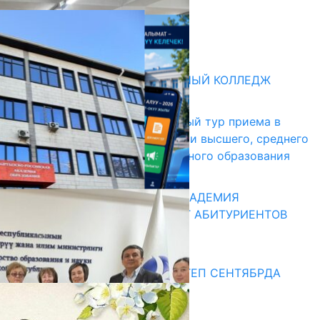
НЕДЕЛЯ В ОБЗОРЕ
31.07.2026
Абитуриент
БИШКЕКСКИЙ УНИВЕРСАЛЬНЫЙ КОЛЛЕДЖ
17.07.2026
В Кыргызстане начался первый тур приема в
образовательные организации высшего, среднего
и начального профессионального образования
13.07.2026
КЫРГЫЗКО-РОССИЙСКАЯ АКАДЕМИЯ
ОБРАЗОВАНИЯ ПРИГЛАШАЕТ АБИТУРИЕНТОВ
10.07.2026
Медиа
СУЗАКТА 750 ОРУНДУУ МЕКТЕП СЕНТЯБРДА
ПАЙДАЛАНУУГА БЕРИЛЕТ
07.08.2025