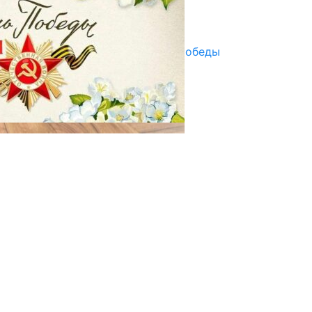
Улуу Жеңиштин жандуу сөзү
29.04.2025
Награды в преддверии Дня Победы
29.04.2025