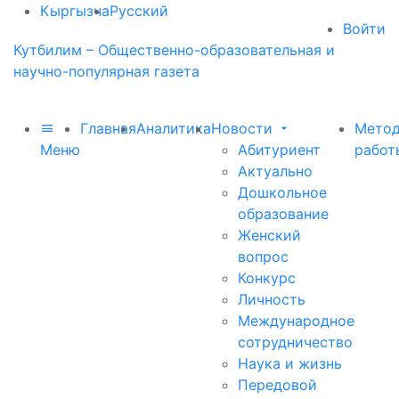
Кыргызча
Русский
Войти
Кутбилим – Общественно-образовательная и
научно-популярная газета
Главная
Аналитика
Новости
Метод
Меню
Абитуриент
работ
Актуально
Дошкольное
образование
Женский
вопрос
Конкурс
Личность
Международное
сотрудничество
Наука и жизнь
Передовой