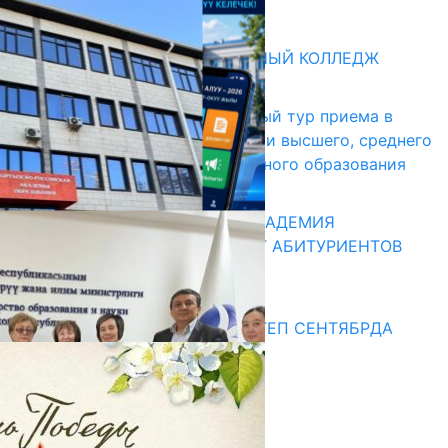
31.07.2026
Абитуриент
БИШКЕКСКИЙ УНИВЕРСАЛЬНЫЙ КОЛЛЕДЖ
17.07.2026
В Кыргызстане начался первый тур приема в
образовательные организации высшего, среднего
и начального профессионального образования
13.07.2026
КЫРГЫЗКО-РОССИЙСКАЯ АКАДЕМИЯ
ОБРАЗОВАНИЯ ПРИГЛАШАЕТ АБИТУРИЕНТОВ
10.07.2026
Медиа
СУЗАКТА 750 ОРУНДУУ МЕКТЕП СЕНТЯБРДА
ПАЙДАЛАНУУГА БЕРИЛЕТ
07.08.2025
Улуу Жеңиштин жандуу сөзү
29.04.2025