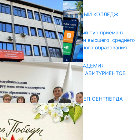
Абитуриент
БИШКЕКСКИЙ УНИВЕРСАЛЬНЫЙ КОЛЛЕДЖ
17.07.2026
В Кыргызстане начался первый тур приема в
образовательные организации высшего, среднего
и начального профессионального образования
13.07.2026
КЫРГЫЗКО-РОССИЙСКАЯ АКАДЕМИЯ
ОБРАЗОВАНИЯ ПРИГЛАШАЕТ АБИТУРИЕНТОВ
10.07.2026
Медиа
СУЗАКТА 750 ОРУНДУУ МЕКТЕП СЕНТЯБРДА
ПАЙДАЛАНУУГА БЕРИЛЕТ
07.08.2025
Улуу Жеңиштин жандуу сөзү
29.04.2025