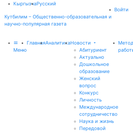
Кыргызча
Русский
Войти
Кутбилим – Общественно-образовательная и
научно-популярная газета
Главная
Аналитика
Новости
Метод
Меню
Абитуриент
работ
Актуально
Дошкольное
образование
Женский
вопрос
Конкурс
Личность
Международное
сотрудничество
Наука и жизнь
Передовой