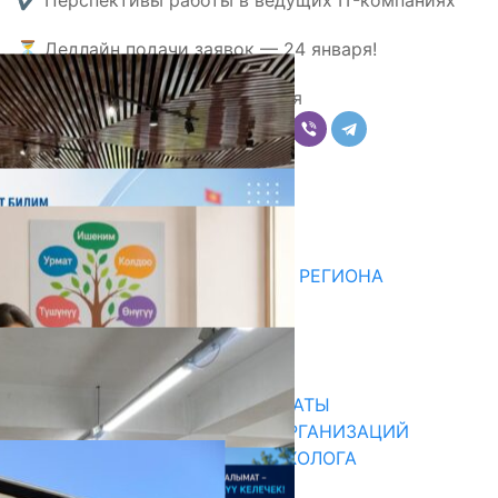
✔️ Перспективы работы в ведущих IT-компаниях
⏳ Дедлайн подачи заявок — 24 января!
Поделиться
Комментарии
Последние новости
ДЛЯ МЕТОДИСТОВ ЮЖНОГО РЕГИОНА
НАЧАЛОСЬ ОБУЧЕНИЕ
05.08.2026
31.07.2026
В ПРИМЕРНЫЕ ТИПОВЫЕ ШТАТЫ
ОБЩЕОБРАЗОВАТЕЛЬНЫХ ОРГАНИЗАЦИЙ
ВВЕДЕНА ДОЛЖНОСТЬ ПСИХОЛОГА
31.07.2026