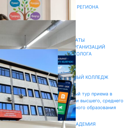
Последние новости
ДЛЯ МЕТОДИСТОВ ЮЖНОГО РЕГИОНА
НАЧАЛОСЬ ОБУЧЕНИЕ
05.08.2026
31.07.2026
В ПРИМЕРНЫЕ ТИПОВЫЕ ШТАТЫ
ОБЩЕОБРАЗОВАТЕЛЬНЫХ ОРГАНИЗАЦИЙ
ВВЕДЕНА ДОЛЖНОСТЬ ПСИХОЛОГА
31.07.2026
Абитуриент
БИШКЕКСКИЙ УНИВЕРСАЛЬНЫЙ КОЛЛЕДЖ
17.07.2026
В Кыргызстане начался первый тур приема в
образовательные организации высшего, среднего
и начального профессионального образования
13.07.2026
КЫРГЫЗКО-РОССИЙСКАЯ АКАДЕМИЯ