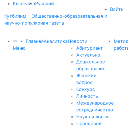
Кыргызча
Русский
Войти
Кутбилим – Общественно-образовательная и
научно-популярная газета
Главная
Аналитика
Новости
Метод
Меню
Абитуриент
работ
Актуально
Дошкольное
образование
Женский
вопрос
Конкурс
Личность
Международное
сотрудничество
Наука и жизнь
Передовой