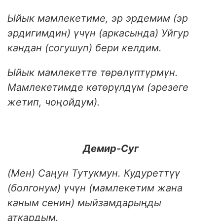
Ыйык мамлекетиме, эр эрдемим (эр
эрдигимдин) үчүн (аркасында) Уйгур
кандан (согушуп) бери келдим.
Ыйык мамлекетте төрөлүптүрмүн.
Мамлекетимде көтөрүлдүм (эрезеге
жетип, чоңойдум).
Демир-Суг
(Мен) Саңун Тутукмун. Кудуреттүү
(болгонум) үчүн (мамлекетим жана
каным сенин) мыйзамдарыңды
аткардым.