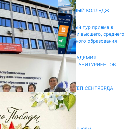
Абитуриент
БИШКЕКСКИЙ УНИВЕРСАЛЬНЫЙ КОЛЛЕДЖ
17.07.2026
В Кыргызстане начался первый тур приема в
образовательные организации высшего, среднего
и начального профессионального образования
13.07.2026
КЫРГЫЗКО-РОССИЙСКАЯ АКАДЕМИЯ
ОБРАЗОВАНИЯ ПРИГЛАШАЕТ АБИТУРИЕНТОВ
10.07.2026
Медиа
СУЗАКТА 750 ОРУНДУУ МЕКТЕП СЕНТЯБРДА
ПАЙДАЛАНУУГА БЕРИЛЕТ
07.08.2025
Улуу Жеңиштин жандуу сөзү
29.04.2025
Награды в преддверии Дня Победы