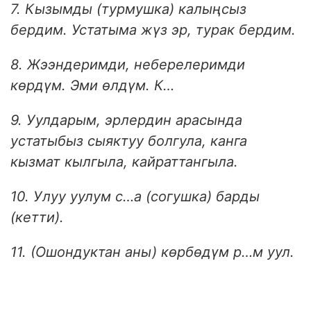
7. Кызымды (турмушка) калыңсыз
бердим. Устатыма жүз эр, турак бердим.
8. Жээндеримди, неберелеримди
көрдүм. Эми өлдүм. К…
9. Уулдарым, эрлердин арасында
устатыбыз сыяктуу болгула, канга
кызмат кылгыла, кайраттангыла.
10. Улуу уулум с…а (согушка) барды
(кетти).
11. (Ошондуктан аны) көрбөдүм р…м уул.