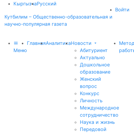
Кыргызча
Русский
Войти
Кутбилим – Общественно-образовательная и
научно-популярная газета
Главная
Аналитика
Новости
Метод
Меню
Абитуриент
работ
Актуально
Дошкольное
образование
Женский
вопрос
Конкурс
Личность
Международное
сотрудничество
Наука и жизнь
Передовой