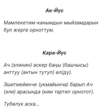
Ак-Й
ү
с
Мамлекетим-канымдын мыйзамдарын
бул жерге орноттум.
Кара-Й
ү
с
Ач (элинин) аскер баңы (башчысы)
анттуу (антын тутуп) өл(дү).
Эшитмейинче (укмайынча) барып Ач
(эли) арасында (ким тартип орнотот).
Түбөлүк аска…