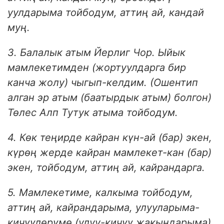
уулдарыма тойбодум, аттиң ай, кандай
муң.
3. Балалык атым Йерлиг Чор. Ыйык
мамлекетимден (жортуулдарга бир
канча жолу) чыгып-келдим. (Ошентип
алган эр атым (баатырдык атым) болгон)
Төлес Алп Тутук атыма тойбодум.
4. Көк теңирде кайран күн-ай (бар) экен,
күрөң жерде кайран мамлекет-кан (бар)
экен, тойбодум, аттиң ай, кайрандарга.
5. Мамлекетиме, калкыма тойбодум,
аттиң ай, кайрандарыма, улууларыма-
кичүүлөрүмө (улуу-кичүү жакындарыма)