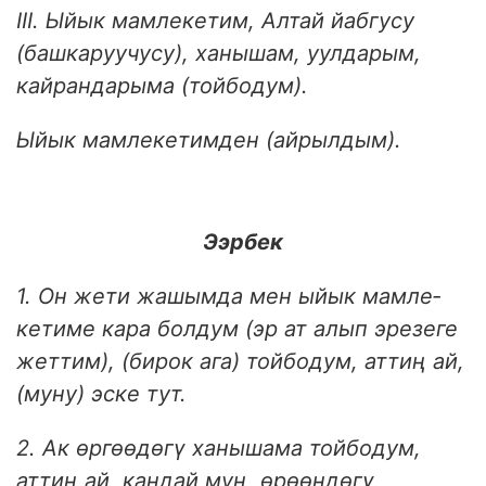
III. Ыйык мамлекетим, Алтай йабгусу
(башкаруучусу), ханышам, уулдарым,
кайрандарыма (тойбодум).
Ыйык мамлекетимден (айрылдым).
Ээрбек
1. Он жети жашымда мен ыйык мамле­
кетиме кара болдум (эр ат алып эрезеге
жеттим), (бирок ага) тойбодум, аттиң ай,
(муну) эске тут.
2. Ак өргөөдөгү ханышама тойбодум,
аттиң ай, кандай муң, өрөөндөгү