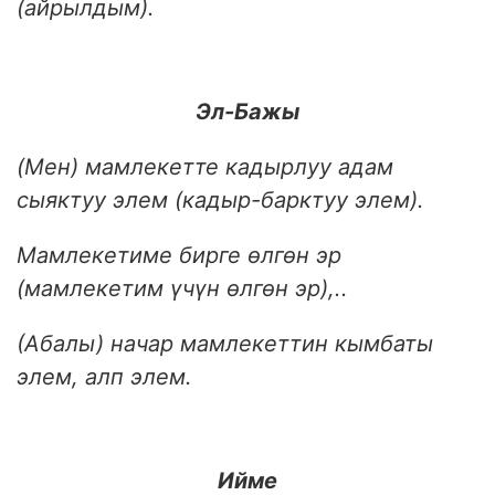
(айрылдым).
Эл-Бажы
(Мен) мамлекетте кадырлуу адам
сыяктуу элем (кадыр-барктуу элем).
Мамлекетиме бирге өлгөн эр
(мамлекетим үчүн өлгөн эр),..
(Абалы) начар мамлекеттин кымбаты
элем, алп элем.
Ийме