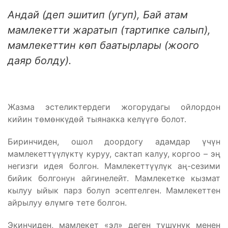
Андай (деп эшитип (угуп), Бай атам
мамлекетти жаратып (тартипке салып),
мамлекеттин көп баатырлары (жоого
даяр болду).
Жазма эстеликтердеги жогорудагы ойлордон
кийин төмөнкүдөй тыянакка келүүгө болот.
Биринчиден, ошол доордогу адамдар үчүн
мамлекеттүүлүктү куруу, сактап калуу, коргоо – эң
негизги идея болгон. Мамлекеттүүлүк аң-сезими
бийик болгонун айгинелейт. Мамлекетке кызмат
кылуу ыйык парз болуп эсептелген. Мамлекеттен
айрылуу өлүмгө тете болгон.
Экинчиден, мамлекет «эл» деген түшүнүк менен