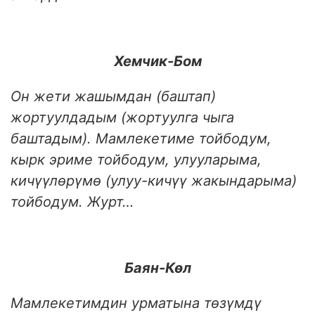
Хемчик-Бом
Он жети жашымдан (баштап)
жортуулдадым (жортуулга чыга
баштадым). Мамлекетиме тойбодум,
кырк эриме тойбодум, улууларыма,
кичүүлөрүмө (улуу-кичүү жакындарыма)
тойбодум. Журт…
Баян-К
ө
л
Мамлекетимдин урматына төзүмдү