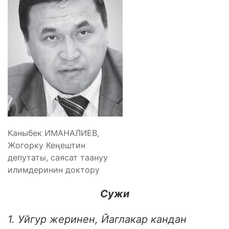
Каныбек ИМАНАЛИЕВ,
Жогорку Кеңештин
депутаты, саясат таануу
илимдеринин доктору
Сужи
1. Уйгур жеринен, Йаглакар кандан