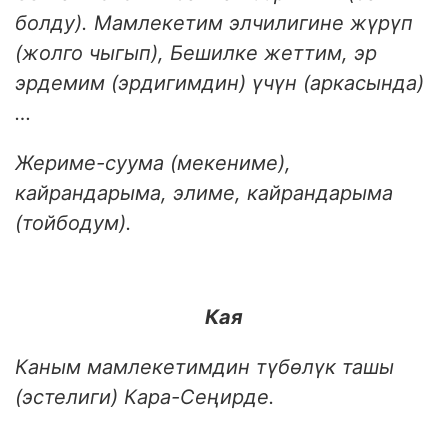
болду). Мамлекетим элчилигине жүрүп
(жолго чыгып), Бешилке жеттим, эр
эрдемим (эрдигимдин) үчүн (арка­сында)
…
Жериме-суума (мекениме),
кайрандарыма, элиме, кайрандарыма
(тойбодум).
Кая
Каным мамлекетимдин түбөлүк ташы
(эстелиги) Кара-Сеңирде.