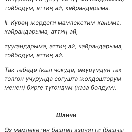
тойбодум, аттиң ай, кайрандарыма.
II. Күрөң жердеги мамлекетим-каныма,
кайрандарыма, аттиң ай,
туугандарыма, аттиң ай, кайрандарыма,
тойбодум, аттиң ай.
Так төбөдө (кыл чокуда, өмүрүмдүн так
толгон учурунда согушта жолдошторум
менен) бирге түгөндүм (каза болдум).
Шанчи
Өз мамлекетин баштап ээрчитти (башчы