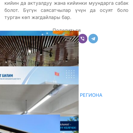
кийин да актуалдуу жана кийинки муундарга сабак
болот. Бүгүн саясатчылар үчүн да осуят боло
турган көп жагдайлары бар.
Поделиться
Комментарии
Последние новости
НЕДЕЛЯ В ОБЗОРЕ
07.08.2026
ДЛЯ МЕТОДИСТОВ ЮЖНОГО РЕГИОНА
НАЧАЛОСЬ ОБУЧЕНИЕ
05.08.2026
НЕДЕЛЯ В ОБЗОРЕ
31.07.2026