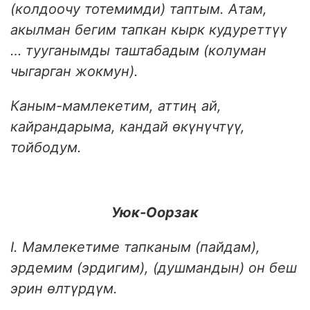
(колдоочу тотемимди) таптым. Атам,
акылман бегим тапкан кырк кудуреттүү
… тууганымды таштабадым (колуман
чыгарган жокмун).
Каным-мамлекетим, аттиң ай,
кайрандарыма, кандай өкүнүчтүү,
тойбодум.
Уюк-Оорзак
I. Мамлекетиме тапканым (пайдам),
эрдемим (эрдигим), (душмандын) он беш
эрин өлтүрдүм.