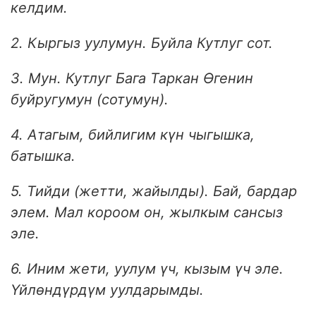
келдим.
2. Кыргыз уулумун. Буйла Кутлуг сот.
3. Мун. Кутлуг Бага Таркан Өгенин
буйругумун (сотумун).
4. Атагым, бийлигим күн чыгышка,
батышка.
5. Тийди (жетти, жайылды). Бай, бардар
элем. Мал короом он, жылкым сансыз
эле.
6. Иним жети, уулум үч, кызым үч эле.
Үйлөндүрдүм уулдарымды.