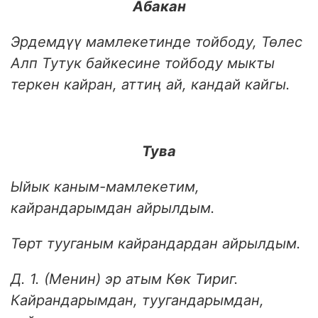
Абакан
Эрдемдүү мамлекетинде тойбоду, Төлес
Алп Тутук байкесине тойбоду мыкты
теркен кайран, аттиң ай, кандай кайгы.
Тува
Ыйык каным-мамлекетим,
кайрандарымдан айрылдым.
Төрт тууганым кайрандардан айрылдым.
Д. 1. (Менин) эр атым Көк Тириг.
Кайрандарымдан, туугандарымдан,