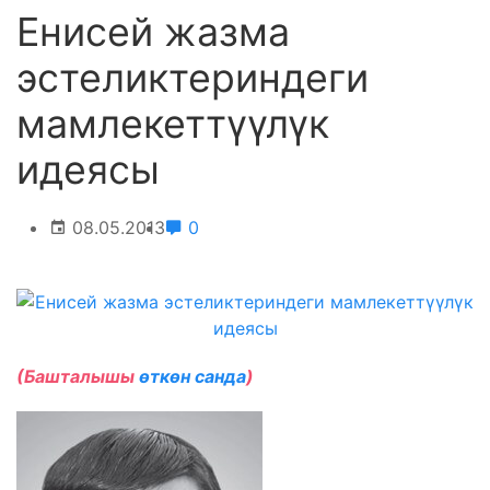
Енисей жазма
эстеликтериндеги
мамлекеттүүлүк
идеясы
08.05.2013
0
(Башталышы
өткөн санда
)