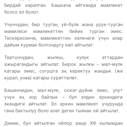
бирдей каралган. Башкача айтканда мамлекет
болсо эл болот.
Үчүнчүдөн, бир тууган, үй-бүлө жана урук-тууган
мамилеси мамлекеттен бийик турган эмес.
Тескерисинче, мамлекеттин келечеги үчүн алар
дайым курман болгондугу көп айтылат.
Төртүнчүдөн, жылкы, күлүк аттардан
ажырагандыгы айтылат. Бирок жылкы – мал-мүлк
катары эмес, согушта эң керектүү жандык (же
курал, унаа) катары сүрөттөлөт.
Бешинчиден, мал-мүлк, оокат-дүйнө эмес, улут
үчүн эң зор байлык – бул элдин эркиндиги
экендиги айтылат. Эл эркин мамлекет учурунда
гана бактылуу боло алат деген тыянак ой айтылат.
Демек, бул айтылган ойлор азыр XIII кылымдан