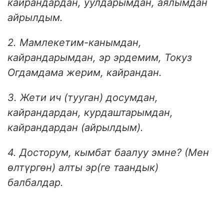
кайрандардан, уулдарымдан, аялымдан
айрылдым.
2. Мамлекетим-канымдан,
кайрандарымдан, эр эрдемим, Токуз
Огдамдама жерим, кайрандан.
3. Жети ич (тууган) досумдан,
кайрандардан, курдаштарымдан,
кайрандардан (айрылдым).
4. Досторум, кымбат баалуу эмне? (Мен
өлтүргөн) алты эр(ге таандык)
балбалдар.