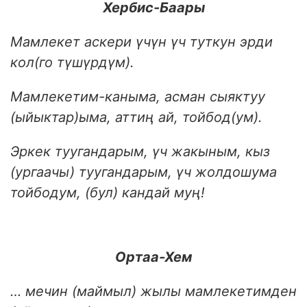
Хербис-Баары
Мамлекет аскери үчүн үч туткун эрди
кол(го түшүрдүм).
Мамлекетим-каныма, асман сыяктуу
(ыйыктар)ыма, аттиң ай, тойбод(ум).
Эркек туугандарым, үч жакыным, кыз
(ургаачы) туугандарым, үч жолдошума
тойбодум, (бул) кандай муң!
Ортаа-Хем
… мечин (маймыл) жылы мамлекетимден