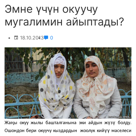
Эмне үчүн окуучу
мугалимин айыптады?
18.10.2013
0
ӊ
ү
ү
Жа
ы окуу жылы башталганына эки айдын ж
з
болду.
үү
Ошондон бери окуучу кыздардын жоолук кий
маселеси