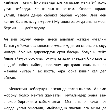
кыйкырып кетти. Бир маалда эле капыстан мени 3-4 жолу
уруп жиберди. Качып чыгып кеттим. Классташтардан
ү
ө
уялып, азырга дейре сабакка барбай ж
р
м. Эми мен
ө
ө
ү
ү
ө
кантип баш к
т
р
п ж
р
м? Мугалим ошол урганына жооп
берсин…, — дейт окуучу.
Ал эми окуучу менен энеси айыптап жаткан мугалим
ү
Таттыг
л Романова мектепте мугалимдиктен сырткары, окуу
иштери боюнча директордун орун басары болуп иштейт.
Анын айтуусу боюнча, окуучу кыздан тизеден бир карыш
ылдый юбка кийип, жоолукту артыраак салынып, ак
жаканы чыгарып, ак кофта, кара юбка кийип кел деп
айткан.
— Мектептин жобосунун негизинде талап кылгам. Ал эми
жобону болсо мектеп жамааты мугалимдер жана ата-
энелер биргеликте кабыл алган. Мен аны эч качан, эч
жерде урган эмесмин, мыйзамдык жактан ага акым да