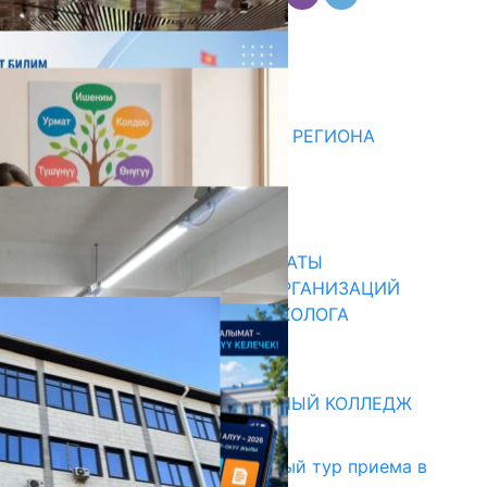
Комментарии
Последние новости
ДЛЯ МЕТОДИСТОВ ЮЖНОГО РЕГИОНА
НАЧАЛОСЬ ОБУЧЕНИЕ
05.08.2026
31.07.2026
В ПРИМЕРНЫЕ ТИПОВЫЕ ШТАТЫ
ОБЩЕОБРАЗОВАТЕЛЬНЫХ ОРГАНИЗАЦИЙ
ВВЕДЕНА ДОЛЖНОСТЬ ПСИХОЛОГА
31.07.2026
Абитуриент
БИШКЕКСКИЙ УНИВЕРСАЛЬНЫЙ КОЛЛЕДЖ
17.07.2026
В Кыргызстане начался первый тур приема в