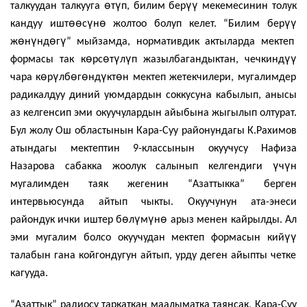
ө
ү
үү
талкуудан талкууга
т
п, билим бер
мекемесинин толук
өө
ү
ө
үү
кандуу ишт
с
н
жолтоо болуп келет. “Билим бер
ө
ү
ө
ү
ж
н
нд
г
” мыйзамда, нормативдик актыларда мектеп
ө
ө
ү
ү
үү
формасы так к
рс
т
л
п жазылбагандыктан, чечкинд
ө
ү
ө
ө
ү
ө
чара к
р
лб
г
нд
кт
н мектеп жетекчилери, мугалимдер
радикалдуу диний уюмдардын соккусуна кабылып, анысы
аз келгенсип эми окуучулардын айыбына жыгылып олтурат.
Бул жолу Ош областынын Кара-Суу районундагы К.Рахимов
атындагы мектептин 9-классынын окуучусу Нафиза
ү
ү
Назарова сабакка жоолук салынып келгендиги
ч
н
мугалимден таяк жегенин “Азаттыкка” берген
интервьюсунда айтып чыкты. Окуучунун ата-энеси
ө
ү
ү
ө
райондук ички иштер б
л
м
н
арыз менен кайрылды. Ал
үү
эми мугалим болсо окуучудан мектеп формасын кий
талабын гана койгондугун айтып, урду деген айыпты четке
кагууда.
“Азаттык” радиосу таркаткан маалыматка таянсак, Кара-Суу