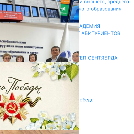
образовательные организации высшего, среднего
и начального профессионального образования
13.07.2026
КЫРГЫЗКО-РОССИЙСКАЯ АКАДЕМИЯ
ОБРАЗОВАНИЯ ПРИГЛАШАЕТ АБИТУРИЕНТОВ
10.07.2026
Медиа
СУЗАКТА 750 ОРУНДУУ МЕКТЕП СЕНТЯБРДА
ПАЙДАЛАНУУГА БЕРИЛЕТ
07.08.2025
Улуу Жеңиштин жандуу сөзү
29.04.2025
Награды в преддверии Дня Победы
29.04.2025