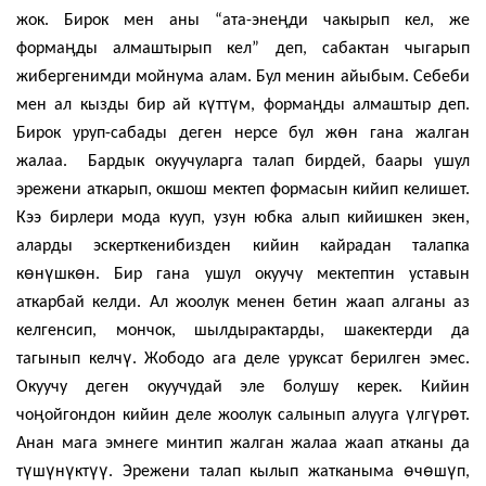
ӊ
жок. Бирок мен аны “ата-эне
ди чакырып кел, же
ӊ
форма
ды алмаштырып кел” деп, сабактан чыгарып
жибергенимди мойнума алам. Бул менин айыбым. Себеби
ү
ү
ӊ
мен ал кызды бир ай к
тт
м, форма
ды алмаштыр деп.
ө
Бирок уруп-сабады деген нерсе бул ж
н гана жалган
жалаа. Бардык окуучуларга талап бирдей, баары ушул
эрежени аткарып, окшош мектеп формасын кийип келишет.
Кээ бирлери мода кууп, узун юбка алып кийишкен экен,
аларды эскерткенибизден кийин кайрадан талапка
ө
ү
ө
к
н
шк
н. Бир гана ушул окуучу мектептин уставын
аткарбай келди. Ал жоолук менен бетин жаап алганы аз
келгенсип, мончок, шылдырактарды, шакектерди да
ү
тагынып келч
. Жободо ага деле уруксат берилген эмес.
Окуучу деген окуучудай эле болушу керек. Кийин
ӊ
ү
ү
ө
чо
ойгондон кийин деле жоолук салынып алууга
лг
р
т.
Анан мага эмнеге минтип жалган жалаа жаап атканы да
ү
ү
ү
үү
ө
ө
ү
т
ш
н
кт
. Эрежени талап кылып жатканыма
ч
ш
п,