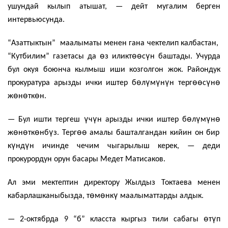
ушундай кылып атышат, — дейт мугалим берген
интервьюсунда.
“Азаттыктын” маалыматы менен гана чектелип калбастан,
ө
өө
ү
“Кутбилим” газетасы да
з иликт
с
н баштады. Учурда
бул окуя боюнча кылмыш иши козголгон жок. Райондук
ө
ү
ү
ү
өө
ү
ө
прокуратура арызды ички иштер б
л
м
н
н терг
с
н
ө
ө
ө
ж
н
тк
н.
ү
ү
ө
ү
ү
ө
— Бул ишти тергеш
ч
н арызды ички иштер б
л
м
н
ө
ө
ө
ү
өө
ж
н
тк
нб
з. Терг
амалы башталгандан кийин он бир
ү
ү
к
нд
н ичинде чечим чыгарылыш керек, — деди
прокурордун орун басары Медет Матисаков.
Ал эми мектептин директору Жылдыз Токтаева менен
ө
ө
ү
кабарлашканыбызда, т
м
нк
маалыматтарды алдык.
ө
ү
— 2-октябрда 9 “б” класста кыргыз тили сабагы
т
п