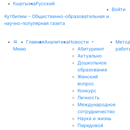
Кыргызча
Русский
Войти
Кутбилим – Общественно-образовательная и
научно-популярная газета
Главная
Аналитика
Новости
Метод
Меню
Абитуриент
работ
Актуально
Дошкольное
образование
Женский
вопрос
Конкурс
Личность
Международное
сотрудничество
Наука и жизнь
Передовой