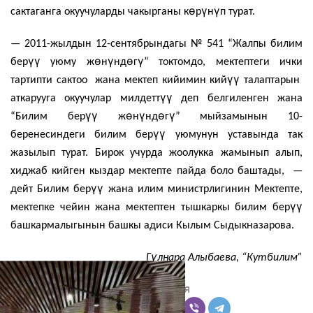
ө
ү
ү
сактаганга окуучуларды чакырганы к
р
н
п турат.
— 2011-жылдын 12-сентябрындагы № 541 “Жалпы билим
үү
ө
ү
ө
ү
бер
уюму ж
н
нд
г
” токтомдо, мектептеги ички
үү
тартипти сактоо жана мектеп кийимин кий
талаптарын
үү
аткарууга окуучулар милдетт
деп белгиленген жана
үү
ө
ү
ө
ү
“Билим бер
ж
н
нд
г
” мыйзамынын 10-
үү
беренесиндеги билим бер
уюмунун уставында так
жазылып турат. Бирок учурда жоолукка жамынып алып,
хиджаб кийген кыздар мектепте пайда боло баштады, —
үү
дейт Билим бер
жана илим министрлигинин Мектепте,
үү
мектепке чейин жана мектептен тышкаркы билим бер
башкармалыгынын башкы адиси Кылым Сыдыкназарова.
ү
Г
лнара Алыбаева, “Кутбилим”
Поделиться