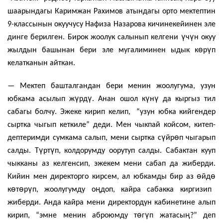
шаарындагы Каримжан Рахимов атындагы орто мектептин
9-классынын окуучусу Нафиза Назарова кичинекейинен эле
ү
ү
динге берилген. Бирок жоолук салынып келгени
ч
н окуу
ө
ү
жылдын башынан бери эле мугалиминен ыдык к
р
п
келатканын айткан.
— Мектеп башталгандан бери менин жоолугума, узун
ү
ү
ү
ү
юбкама асылып ж
рд
. Анан ошол к
н
да кыргыз тил
сабагы болчу. Эжеке кирип келип, “узун юбка кийгендер
сыртка чыгып кеткиле” деди. Мен чыкпай койсом, китеп-
ү
ө
дептеримди сумкама салып, мени сыртка с
йр
п чыгарып
ү
ү
салды. Т
рт
п, колдорумду оорутуп салды. Сабактан кууп
чыкканы аз келгенсип, эжекем мени сабап да жиберди.
ө
ө
Кийин мен директорго кирсем, ал юбкамды бир аз
йд
ө
ө
ү
ӊ
к
т
р
п, жоолугумду о
доп, кайра сабакка киргизип
жиберди. Анда кайра мени директордун кабинетине алып
ө
ү
ӊ
кирип, “эмне менин аброюмду т
г
п жатасы
?” деп