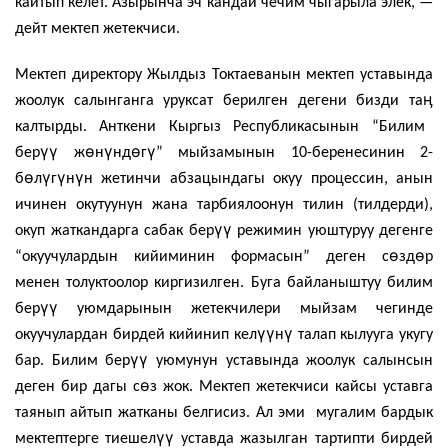
кайтып келет. Азырынча эч кандай чечим чыгарыла элек, —
дейт мектеп жетекчиси.
Мектеп директору Жылдыз Токтаеванын мектеп уставында
ӊ
жоолук салынганга уруксат берилген дегени бизди та
калтырды. Анткени Кыргыз Республикасынын “Билим
үү
ө
ү
ө
ү
бер
ж
н
нд
г
” мыйзамынын 10-беренесинин 2-
ө
ү
ү
ү
б
л
г
н
н жетинчи абзацындагы окуу процессин, анын
ичинен окутуунун жана тарбиялоонун тилин (тилдерди),
үү
окуп жаткандарга сабак бер
режимин уюштуруу дегенге
ө
ө
“окуучулардын кийиминин формасын” деген с
зд
р
менен толуктоолор киргизилген. Буга байланыштуу билим
үү
бер
уюмдарынын жетекчилери мыйзам чегинде
үү
ү
окуучулардан бирдей кийинип кел
н
талап кылууга укугу
үү
бар. Билим бер
уюмунун уставында жоолук салынсын
ө
деген бир дагы с
з жок. Мектеп жетекчиси кайсы уставга
таянып айтып жатканы белгисиз. Ал эми мугалим бардык
үү
мектептерге тиешел
уставда жазылган тартипти бирдей