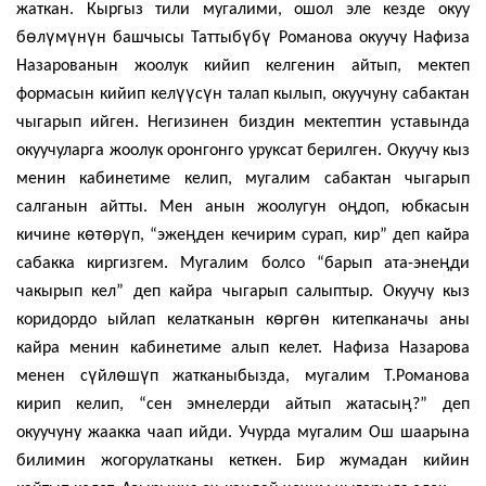
жаткан. Кыргыз тили мугалими, ошол эле кезде окуу
ө
ү
ү
ү
ү
ү
б
л
м
н
н башчысы Таттыб
б
Романова окуучу Нафиза
Назарованын жоолук кийип келгенин айтып, мектеп
үү
ү
формасын кийип кел
с
н талап кылып, окуучуну сабактан
чыгарып ийген. Негизинен биздин мектептин уставында
окуучуларга жоолук оронгонго уруксат берилген. Окуучу кыз
менин кабинетиме келип, мугалим сабактан чыгарып
ӊ
салганын айтты. Мен анын жоолугун о
доп, юбкасын
ө
ө
ү
ӊ
кичине к
т
р
п, “эже
ден кечирим сурап, кир” деп кайра
ӊ
сабакка киргизгем. Мугалим болсо “барып ата-эне
ди
чакырып кел” деп кайра чыгарып салыптыр. Окуучу кыз
ө
ө
коридордо ыйлап келатканын к
рг
н китепканачы аны
кайра менин кабинетиме алып келет. Нафиза Назарова
ү
ө
ү
менен с
йл
ш
п жатканыбызда, мугалим Т.Романова
ӊ
кирип келип, “сен эмнелерди айтып жатасы
?” деп
окуучуну жаакка чаап ийди. Учурда мугалим Ош шаарына
билимин жогорулатканы кеткен. Бир жумадан кийин