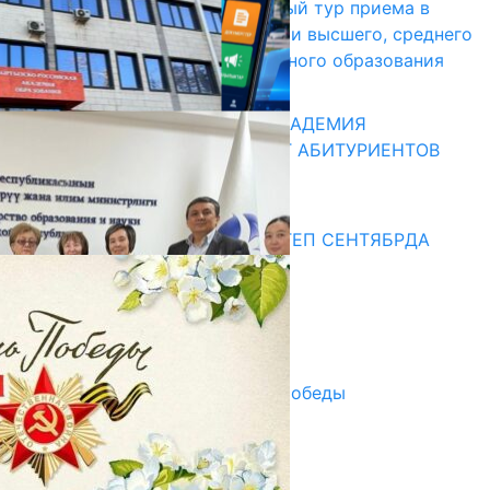
В Кыргызстане начался первый тур приема в
образовательные организации высшего, среднего
и начального профессионального образования
13.07.2026
КЫРГЫЗКО-РОССИЙСКАЯ АКАДЕМИЯ
ОБРАЗОВАНИЯ ПРИГЛАШАЕТ АБИТУРИЕНТОВ
10.07.2026
Медиа
СУЗАКТА 750 ОРУНДУУ МЕКТЕП СЕНТЯБРДА
ПАЙДАЛАНУУГА БЕРИЛЕТ
07.08.2025
Улуу Жеңиштин жандуу сөзү
29.04.2025
Награды в преддверии Дня Победы
29.04.2025