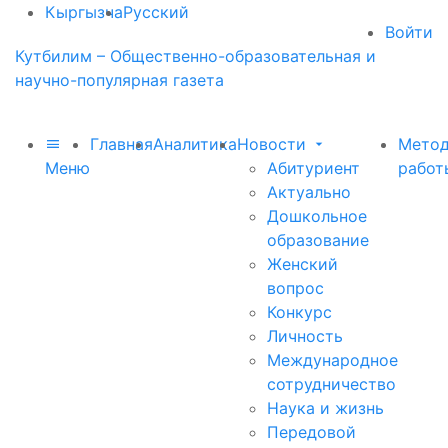
Кыргызча
Русский
Войти
Кутбилим – Общественно-образовательная и
научно-популярная газета
Главная
Аналитика
Новости
Метод
Меню
Абитуриент
работ
Актуально
Дошкольное
образование
Женский
вопрос
Конкурс
Личность
Международное
сотрудничество
Наука и жизнь
Передовой